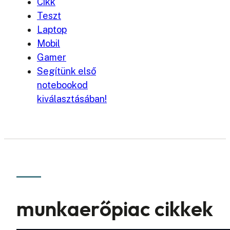
Cikk
Teszt
Laptop
Mobil
Gamer
Segítünk első
notebookod
kiválasztásában!
munkaerőpiac cikkek