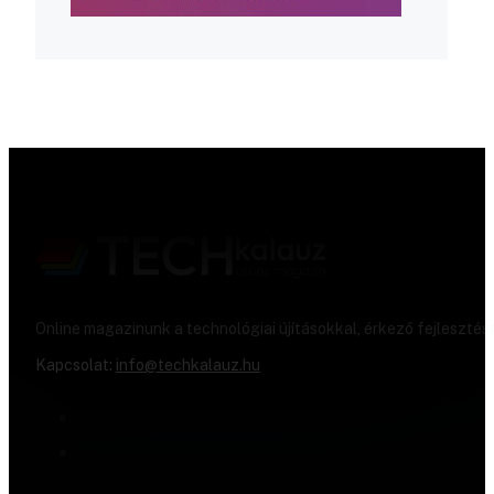
Online magazinunk a technológiai újításokkal, érkező fejlesztés
Kapcsolat:
info@techkalauz.hu