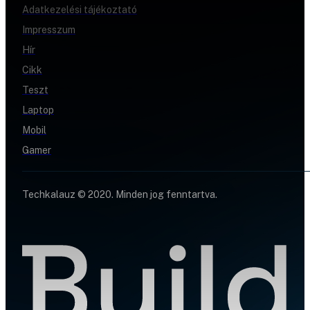
Adatkezelési tájékoztató
Impresszum
Hír
Cikk
Teszt
Laptop
Mobil
Gamer
Techkalauz © 2020. Minden jog fenntartva.