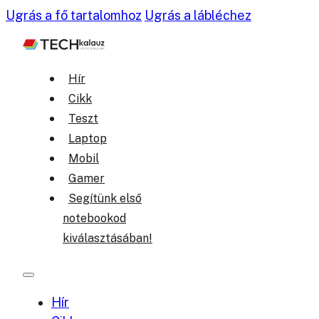
Ugrás a fő tartalomhoz
Ugrás a lábléchez
Hír
Cikk
Teszt
Laptop
Mobil
Gamer
Segítünk első
notebookod
kiválasztásában!
Hír