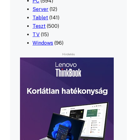
PC
(594)
Server
(12)
Tablet
(141)
Teszt
(500)
TV
(15)
Windows
(96)