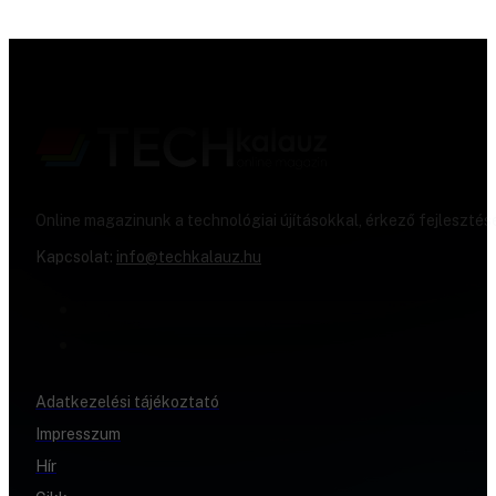
Online magazinunk a technológiai újításokkal, érkező fejlesztés
Kapcsolat:
info@techkalauz.hu
Adatkezelési tájékoztató
Impresszum
Hír