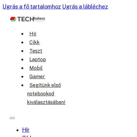
Ugrás a fő tartalomhoz
Ugrás a lábléchez
Hír
Cikk
Teszt
Laptop
Mobil
Gamer
Segítünk első
notebookod
kiválasztásában!
Hír