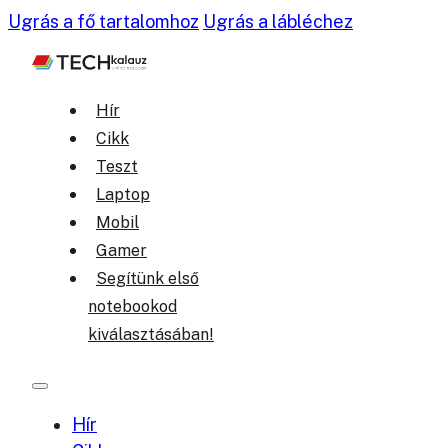
Ugrás a fő tartalomhoz
Ugrás a lábléchez
Hír
Cikk
Teszt
Laptop
Mobil
Gamer
Segítünk első
notebookod
kiválasztásában!
Hír