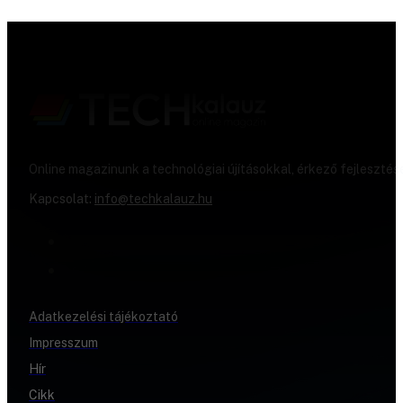
Online magazinunk a technológiai újításokkal, érkező fejlesztés
Kapcsolat:
info@techkalauz.hu
Adatkezelési tájékoztató
Impresszum
Hír
Cikk