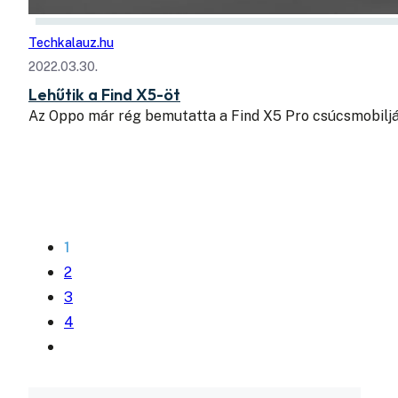
Techkalauz.hu
2022.03.30.
Lehűtik a Find X5-öt
Az Oppo már rég bemutatta a Find X5 Pro csúcsmobiljá
1
2
3
4