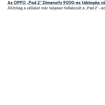
Az OPPO „Pad 2” Dimensity 9000-es táblagép vá
Állítólag a vállalat már teljesen felkészült a „Pad 2” – a