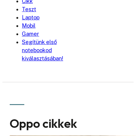
Cikk
Teszt
Laptop
Mobil
Gamer
Segítünk első
notebookod
kiválasztásában!
Oppo cikkek