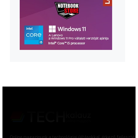
Online magazinunk a technológiai újításokkal, érkező fejlesztés