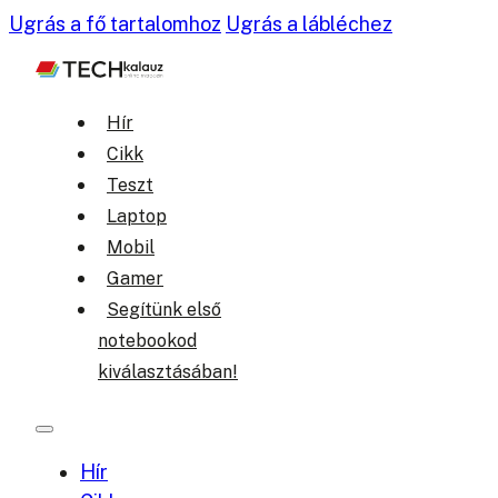
Ugrás a fő tartalomhoz
Ugrás a lábléchez
Hír
Cikk
Teszt
Laptop
Mobil
Gamer
Segítünk első
notebookod
kiválasztásában!
Hír