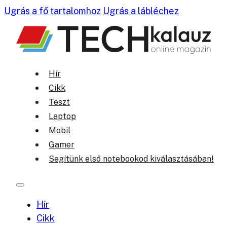
Ugrás a fő tartalomhoz
Ugrás a lábléchez
Hír
Cikk
Teszt
Laptop
Mobil
Gamer
Segítünk első notebookod kiválasztásában!
Hír
Cikk