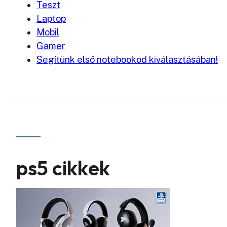
Teszt
Laptop
Mobil
Gamer
Segítünk első notebookod kiválasztásában!
ps5 cikkek