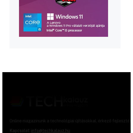
Online magazinunk a technológiai újításokkal, érkező fejlesztés
Kapcsolat:
info@techkalauz.hu