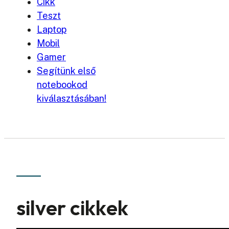
Cikk
Teszt
Laptop
Mobil
Gamer
Segítünk első
notebookod
kiválasztásában!
silver cikkek