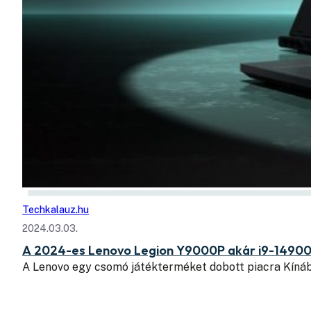
Techkalauz.hu
2024.03.03.
A 2024-es Lenovo Legion Y9000P akár i9-14900
A Lenovo egy csomó játékterméket dobott piacra Kíná