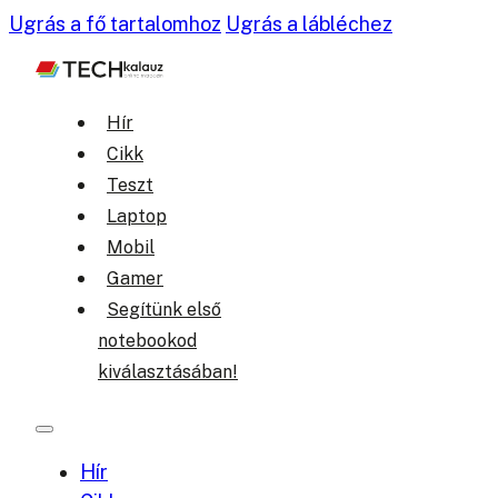
Ugrás a fő tartalomhoz
Ugrás a lábléchez
Hír
Cikk
Teszt
Laptop
Mobil
Gamer
Segítünk első
notebookod
kiválasztásában!
Hír