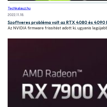
Techkalauz.hu
2022.11.18.
Szoftveres probléma volt az RTX 4080 és 4090 ká
Az NVIDIA firmware frissítést adott ki, ugyanis legújab