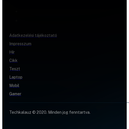
Adatkezelési tájékoztató
Impresszum
Hír
Cikk
Teszt
Laptop
Mobil
Gamer
Techkalauz © 2020. Minden jog fenntartva.