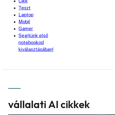
Cikk
Teszt
Laptop
Mobil
Gamer
Segítünk első
notebookod
kiválasztásában!
vállalati AI cikkek