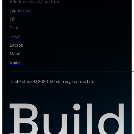
Adatkezelési tájékoztató
Impresszum
Hír
Cikk
Teszt
Laptop
Mobil
Gamer
Techkalauz © 2020. Minden jog fenntartva.