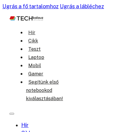
Ugrás a fő tartalomhoz
Ugrás a lábléchez
Hír
Cikk
Teszt
Laptop
Mobil
Gamer
Segítünk első
notebookod
kiválasztásában!
Hír