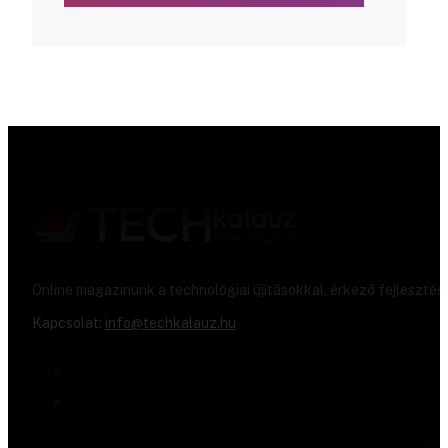
Online magazinunk a technológiai újításokkal, érkező fejlesztés
Kapcsolat:
info@techkalauz.hu