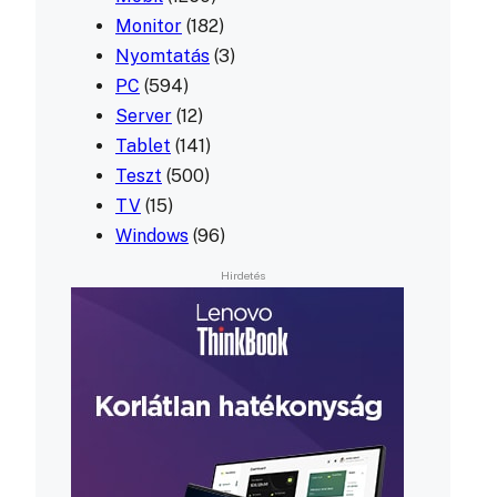
Monitor
(182)
Nyomtatás
(3)
PC
(594)
Server
(12)
Tablet
(141)
Teszt
(500)
TV
(15)
Windows
(96)