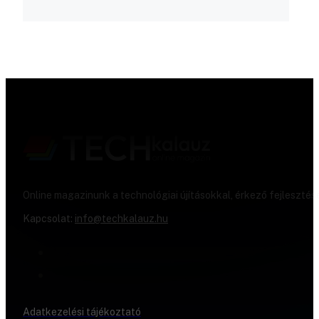
Online magazinunk a technológiai újításokkal, érkező fejlesztés
Kapcsolat:
info@techkalauz.hu
Adatkezelési tájékoztató