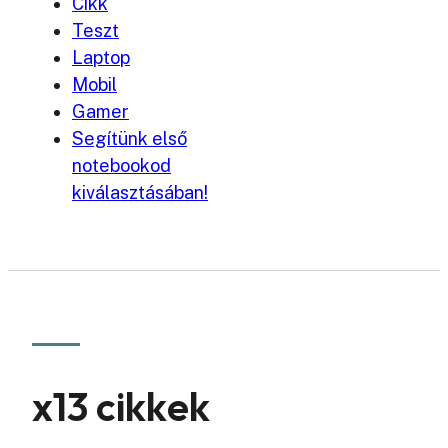
Cikk
Teszt
Laptop
Mobil
Gamer
Segítünk első
notebookod
kiválasztásában!
x13 cikkek