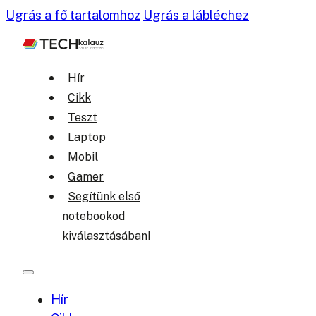
Ugrás a fő tartalomhoz
Ugrás a lábléchez
Hír
Cikk
Teszt
Laptop
Mobil
Gamer
Segítünk első
notebookod
kiválasztásában!
Hír