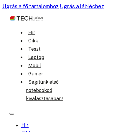
Ugrás a fő tartalomhoz
Ugrás a lábléchez
Hír
Cikk
Teszt
Laptop
Mobil
Gamer
Segítünk első
notebookod
kiválasztásában!
Hír