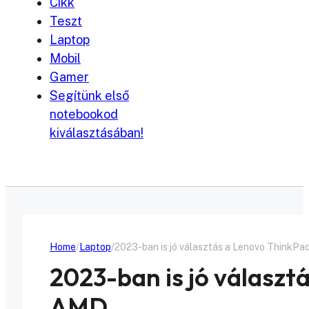
Cikk
Teszt
Laptop
Mobil
Gamer
Segítünk első
notebookod
kiválasztásában!
Home
Laptop
2023-ban is jó választás a Lenovo ThinkP
2023-ban is jó választ
AMD