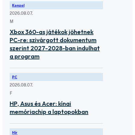
Konzol
2026.08.07.
M
Xbox 360-as játékok jöhetnek
PC-re: szivárgott dokumentum
szerint 2027-2028-ban indulhat
a program
PC
2026.08.07.
F
HP, Asus és Acer: kínai
memóriachip a laptopokban
Hír