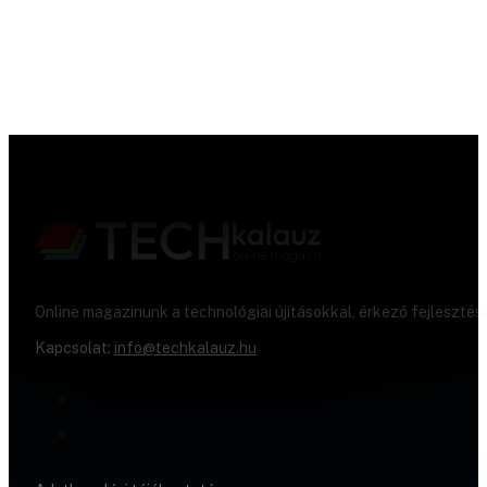
Online magazinunk a technológiai újításokkal, érkező fejlesztés
Kapcsolat:
info@techkalauz.hu