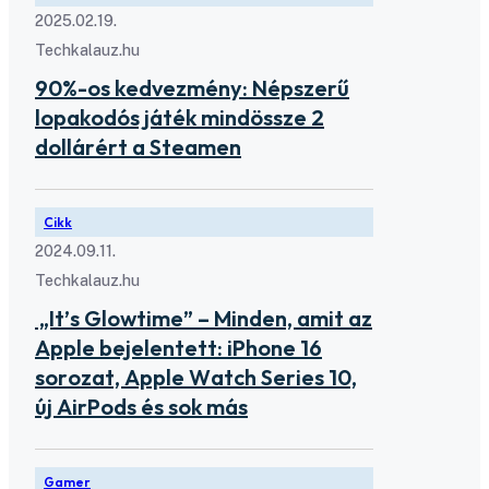
2025.02.19.
Techkalauz.hu
90%-os kedvezmény: Népszerű
lopakodós játék mindössze 2
dollárért a Steamen
Cikk
2024.09.11.
Techkalauz.hu
„It’s Glowtime” – Minden, amit az
Apple bejelentett: iPhone 16
sorozat, Apple Watch Series 10,
új AirPods és sok más
Gamer