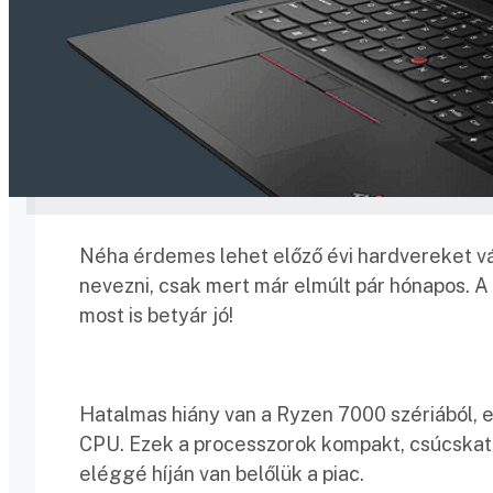
Néha érdemes lehet előző évi hardvereket vá
nevezni, csak mert már elmúlt pár hónapos.
most is betyár jó!
Hatalmas hiány van a Ryzen 7000 szériából, 
CPU. Ezek a processzorok kompakt, csúcskate
eléggé híján van belőlük a piac.