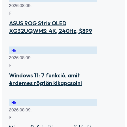
2026.08.09.
F
ASUS ROG Strix OLED
XG32UQWMS: 4K, 240Hz, $899
Hír
2026.08.09.
F
Windows 11: 7 funkció, amit
érdemes rögtön kikapcsolni
Hír
2026.08.09.
F