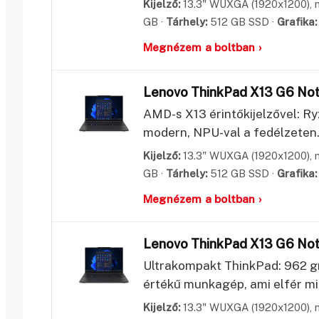
Kijelző:
13.3" WUXGA (1920x1200), m
GB ·
Tárhely:
512 GB SSD ·
Grafika:
Megnézem a boltban ›
Lenovo ThinkPad X13 G6 No
AMD-s X13 érintőkijelzővel: 
modern, NPU-val a fedélzeten
Kijelző:
13.3" WUXGA (1920x1200), m
GB ·
Tárhely:
512 GB SSD ·
Grafika:
Megnézem a boltban ›
Lenovo ThinkPad X13 G6 No
Ultrakompakt ThinkPad: 962 g
értékű munkagép, ami elfér mi
Kijelző:
13.3" WUXGA (1920x1200), m