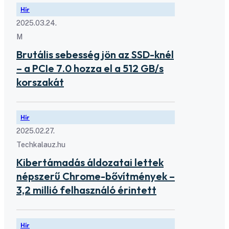
Hír
2025.03.24.
M
Brutális sebesség jön az SSD-knél
– a PCIe 7.0 hozza el a 512 GB/s
korszakát
Hír
2025.02.27.
Techkalauz.hu
Kibertámadás áldozatai lettek
népszerű Chrome-bővítmények –
3,2 millió felhasználó érintett
Hír