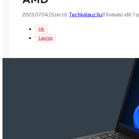
2023.07.04.
|
Szerző:
Techkalauz.hu
|
Olvasási idő: 1 
Hír
Laptop