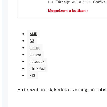
GB ·
Tárhely:
512 GB SSD ·
Grafika:
Megnézem a boltban ›
AMD
G3
laptop
Lenovo
notebook
ThinkPad
x13
Ha tetszett a cikk, kérlek oszd meg mással is