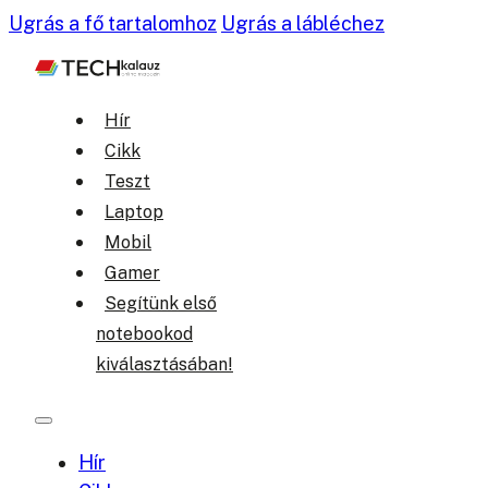
Ugrás a fő tartalomhoz
Ugrás a lábléchez
Hír
Cikk
Teszt
Laptop
Mobil
Gamer
Segítünk első
notebookod
kiválasztásában!
Hír