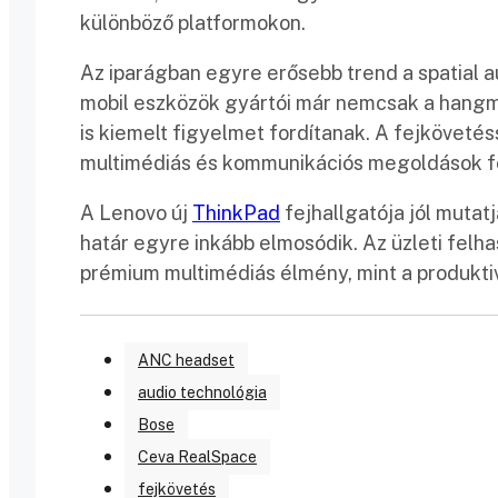
különböző platformokon.
Az iparágban egyre erősebb trend a spatial a
mobil eszközök gyártói már nemcsak a hangm
is kiemelt figyelmet fordítanak. A fejköveté
multimédiás és kommunikációs megoldások fe
A Lenovo új
ThinkPad
fejhallgatója jól mutatj
határ egyre inkább elmosódik. Az üzleti fel
prémium multimédiás élmény, mint a produktiv
ANC headset
audio technológia
Bose
Ceva RealSpace
fejkövetés