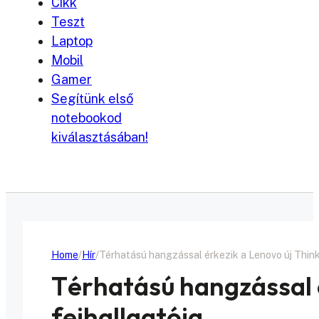
Cikk
Teszt
Laptop
Mobil
Gamer
Segítünk első
notebookod
kiválasztásában!
Home
Hír
Térhatású hangzással érkezik a Lenovo új Thin
Térhatású hangzással 
fejhallgatója