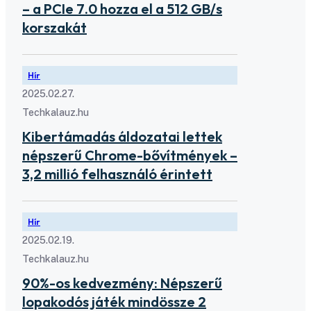
– a PCIe 7.0 hozza el a 512 GB/s
korszakát
Hír
2025.02.27.
Techkalauz.hu
Kibertámadás áldozatai lettek
népszerű Chrome-bővítmények –
3,2 millió felhasználó érintett
Hír
2025.02.19.
Techkalauz.hu
90%-os kedvezmény: Népszerű
lopakodós játék mindössze 2