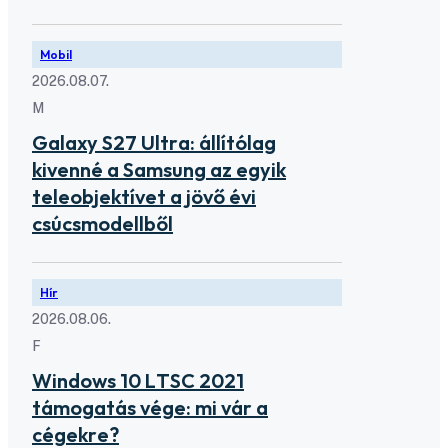
Mobil
2026.08.07.
M
Galaxy S27 Ultra: állítólag
kivenné a Samsung az egyik
teleobjektívet a jövő évi
csúcsmodellből
Hír
2026.08.06.
F
Windows 10 LTSC 2021
támogatás vége: mi vár a
cégekre?