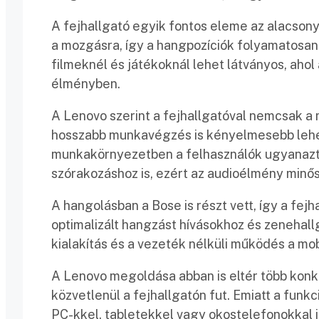
A fejhallgató egyik fontos eleme az alacsony
a mozgásra, így a hangpozíciók folyamatosan
filmeknél és játékoknál lehet látványos, ahol
élményben.
A Lenovo szerint a fejhallgatóval nemcsak a
hosszabb munkavégzés is kényelmesebb lehet. A
munkakörnyezetben a felhasználók ugyanazt 
szórakozáshoz is, ezért az audioélmény minő
A hangolásban a Bose is részt vett, így a fe
optimalizált hangzást hívásokhoz és zenehall
kialakítás és a vezeték nélküli működés a mob
A Lenovo megoldása abban is eltér több konk
közvetlenül a fejhallgatón fut. Emiatt a fun
PC-kkel, tabletekkel vagy okostelefonokkal 