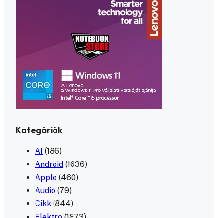
Kategóriák
AI
(186)
Android
(1636)
Apple
(460)
Audió
(79)
Cikk
(844)
Elektro
(1873)