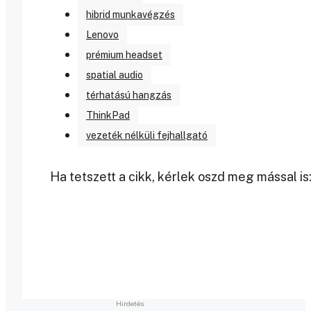
hibrid munkavégzés
Lenovo
prémium headset
spatial audio
térhatású hangzás
ThinkPad
vezeték nélküli fejhallgató
Ha tetszett a cikk, kérlek oszd meg mással is