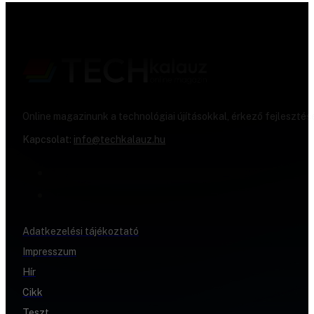
Online magazinunk a technológiai újításokkal, érkező fejlesztés
Kapcsolat:
info@techkalauz.hu
Adatkezelési tájékoztató
Impresszum
Hír
Cikk
Teszt