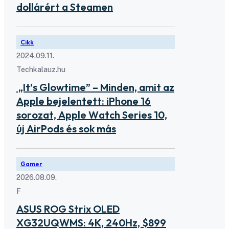
dollárért a Steamen
Cikk
2024.09.11.
Techkalauz.hu
„It’s Glowtime” – Minden, amit az
Apple bejelentett: iPhone 16
sorozat, Apple Watch Series 10,
új AirPods és sok más
Gamer
2026.08.09.
F
ASUS ROG Strix OLED
XG32UQWMS: 4K, 240Hz, $899