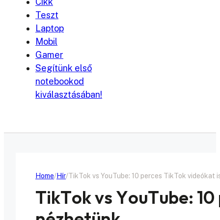
Cikk
Teszt
Laptop
Mobil
Gamer
Segítünk első
notebookod
kiválasztásában!
Home
Hír
TikTok vs YouTube: 10 perces TikTok videókat 
TikTok vs YouTube: 10 
nézhetünk