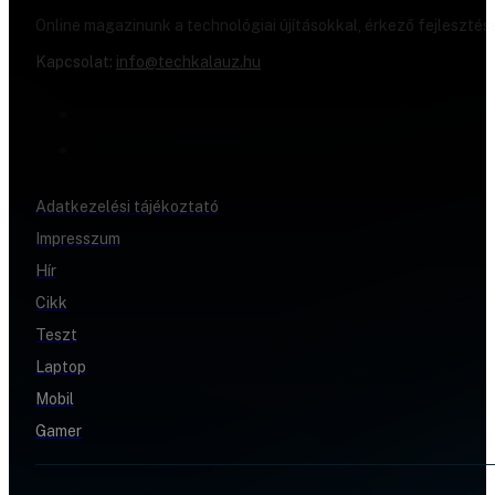
Online magazinunk a technológiai újításokkal, érkező fejlesztés
Kapcsolat:
info@techkalauz.hu
Adatkezelési tájékoztató
Impresszum
Hír
Cikk
Teszt
Laptop
Mobil
Gamer