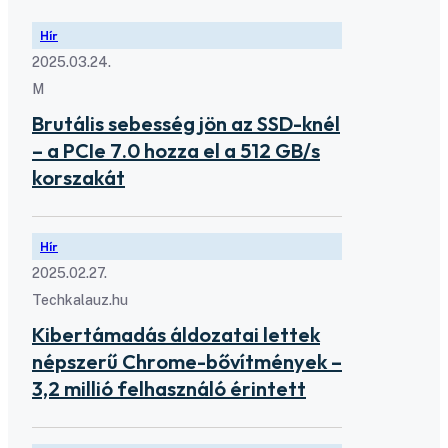
Hír
2025.03.24.
M
Brutális sebesség jön az SSD-knél
– a PCIe 7.0 hozza el a 512 GB/s
korszakát
Hír
2025.02.27.
Techkalauz.hu
Kibertámadás áldozatai lettek
népszerű Chrome-bővítmények –
3,2 millió felhasználó érintett