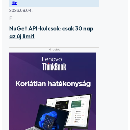
Hír
2026.08.04.
F
NuGet API-kulcsok: csak 30 nap
az új limit