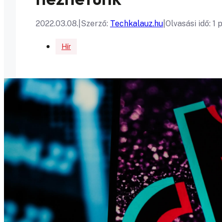
2022.03.08.
|
Szerző:
Techkalauz.hu
|
Olvasási idő: 1 
Hír