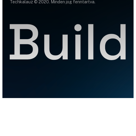
Techkalauz © 2020. Minden jog fenntartva.