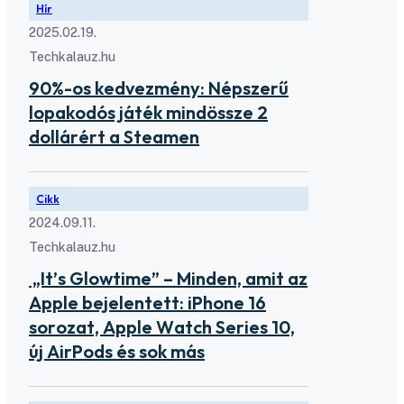
Hír
2025.02.19.
Techkalauz.hu
90%-os kedvezmény: Népszerű
lopakodós játék mindössze 2
dollárért a Steamen
Cikk
2024.09.11.
Techkalauz.hu
„It’s Glowtime” – Minden, amit az
Apple bejelentett: iPhone 16
sorozat, Apple Watch Series 10,
új AirPods és sok más