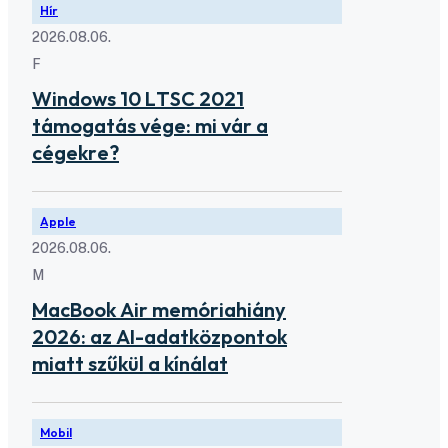
Hír
2026.08.06.
F
Windows 10 LTSC 2021
támogatás vége: mi vár a
cégekre?
Apple
2026.08.06.
M
MacBook Air memóriahiány
2026: az AI-adatközpontok
miatt szűkül a kínálat
Mobil