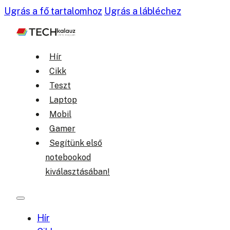
Ugrás a fő tartalomhoz
Ugrás a lábléchez
Hír
Cikk
Teszt
Laptop
Mobil
Gamer
Segítünk első
notebookod
kiválasztásában!
Hír