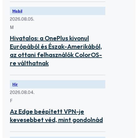
Mobil
2026.08.05.
M
Hivatalos: a OnePlus kivonul
Európából és Észak-Amerikából,
az ottani felhasználók ColorOS-
re válthatnak
Hír
2026.08.04.
F
Az Edge beépített VPN-je
kevesebbet véd, mint gondolnád