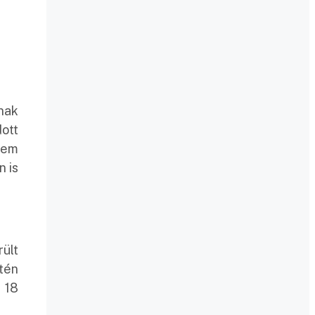
nak
dott
nem
n is
rült
tén
 18