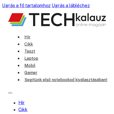
Ugrás a fő tartalomhoz
Ugrás a lábléchez
Hír
Cikk
Teszt
Laptop
Mobil
Gamer
Segítünk első notebookod kiválasztásában!
Hír
Cikk