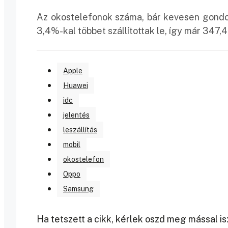
Az okostelefonok száma, bár kevesen gondo
3,4%-kal többet szállítottak le, így már 347,4
Apple
Huawei
idc
jelentés
leszállítás
mobil
okostelefon
Oppo
Samsung
Ha tetszett a cikk, kérlek oszd meg mással is