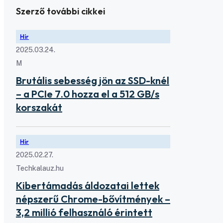
Szerző további cikkei
Hír
2025.03.24.
M
Brutális sebesség jön az SSD-knél
– a PCIe 7.0 hozza el a 512 GB/s
korszakát
Hír
2025.02.27.
Techkalauz.hu
Kibertámadás áldozatai lettek
népszerű Chrome-bővítmények –
3,2 millió felhasználó érintett