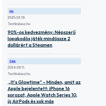
Hír
2025.02.19.
Techkalauz.hu
90%-os kedvezmény: Népszerű
lopakodós játék mindössze 2
dollárért a Steamen
Cikk
2024.09.11.
Techkalauz.hu
„It’s Glowtime” – Minden, amit az
Apple bejelentett: iPhone 16
sorozat, Apple Watch Series 10,
új AirPods és sok más