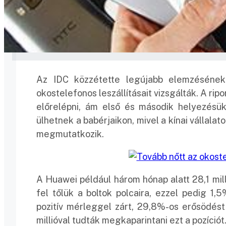
Az IDC közzétette legújabb elemzésének
okostelefonos leszállításait vizsgálták. A ri
előrelépni, ám első és második helyezésü
ülhetnek a babérjaikon, mivel a kínai vállala
megmutatkozik.
A Huawei például három hónap alatt 28,1 milli
fel tőlük a boltok polcaira, ezzel pedig 1
pozitív mérleggel zárt, 29,8%-os erősödést
millióval tudták megkaparintani ezt a pozíciót