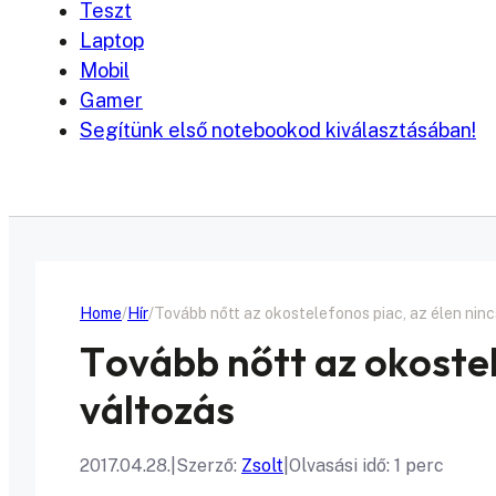
Teszt
Laptop
Mobil
Gamer
Segítünk első notebookod kiválasztásában!
Home
Hír
Tovább nőtt az okostelefonos piac, az élen ninc
Tovább nőtt az okostel
változás
2017.04.28.
|
Szerző:
Zsolt
|
Olvasási idő: 1 perc