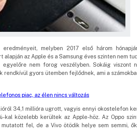
 eredményeit, melyben 2017 első három hónapjá
port alapján az Apple és a Samsung éves szinten nem tu
k egyelőre nem forog veszélyben. Sokáig viszont 
tok rendkívül gyors ütemben fejlődnek, ami a számokba
óról 34,1 millióra ugrott, vagyis ennyi okostelefon ke
,5%-kal közelebb kerültek az Apple-höz. Az Oppo szin
 mutatott fel, de a Vivo ötödik helye sem semmi, ők
.