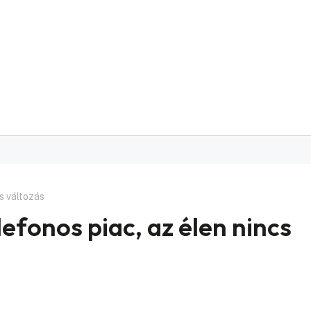
s változás
efonos piac, az élen nincs