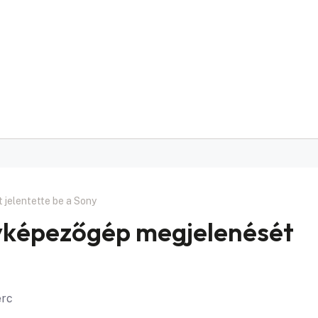
jelentette be a Sony
nyképezőgép megjelenését
erc