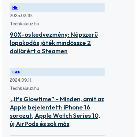
Hír
2025.02.19.
Techkalauz.hu
90%-os kedvezmény: Népszerű
lopakodós játék mindössze 2
dollárért a Steamen
Cikk
2024.09.11.
Techkalauz.hu
„It’s Glowtime” – Minden, amit az
Apple bejelentett: iPhone 16
sorozat, Apple Watch Series 10,
új AirPods és sok más