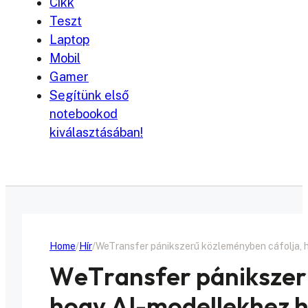
Cikk
Teszt
Laptop
Mobil
Gamer
Segítünk első
notebookod
kiválasztásában!
Home
Hír
WeTransfer pánikszerű közleményben cáfolja, ho
WeTransfer pánikszer
hogy AI-modellekhez ha