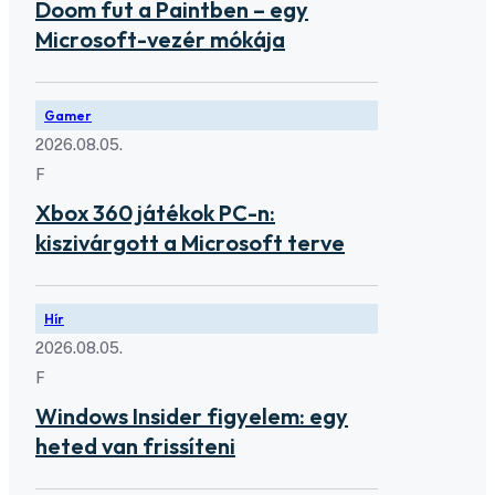
Doom fut a Paintben – egy
Microsoft-vezér mókája
Gamer
2026.08.05.
F
Xbox 360 játékok PC-n:
kiszivárgott a Microsoft terve
Hír
2026.08.05.
F
Windows Insider figyelem: egy
heted van frissíteni