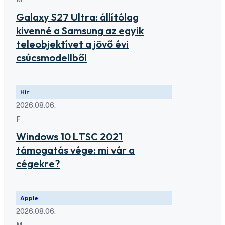
Galaxy S27 Ultra: állítólag
kivenné a Samsung az egyik
teleobjektívet a jövő évi
csúcsmodellből
Hír
2026.08.06.
F
Windows 10 LTSC 2021
támogatás vége: mi vár a
cégekre?
Apple
2026.08.06.
M