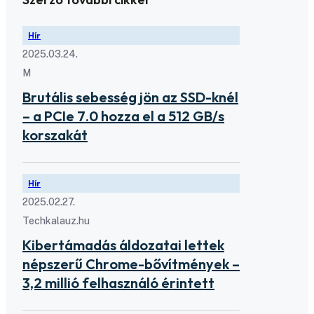
Hír
2025.03.24.
M
Brutális sebesség jön az SSD-knél
– a PCIe 7.0 hozza el a 512 GB/s
korszakát
Hír
2025.02.27.
Techkalauz.hu
Kibertámadás áldozatai lettek
népszerű Chrome-bővítmények –
3,2 millió felhasználó érintett