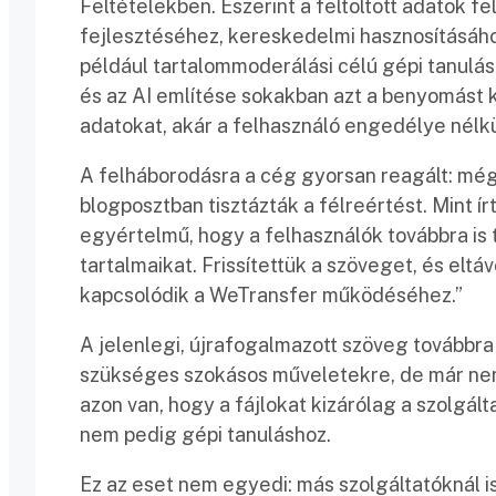
Feltételekben. Eszerint a feltöltött adatok 
fejlesztéséhez, kereskedelmi hasznosításához
például tartalommoderálási célú gépi tanulási
és az AI említése sokakban azt a benyomást k
adatokat, akár a felhasználó engedélye nélkül
A felháborodásra a cég gyorsan reagált: mé
blogposztban tisztázták a félreértést. Mint í
egyértelmű, hogy a felhasználók továbbra is t
tartalmaikat. Frissítettük a szöveget, és eltá
kapcsolódik a WeTransfer működéséhez.”
A jelenlegi, újrafogalmazott szöveg továbbra
szükséges szokásos műveletekre, de már nem
azon van, hogy a fájlokat kizárólag a szolgá
nem pedig gépi tanuláshoz.
Ez az eset nem egyedi: más szolgáltatóknál is