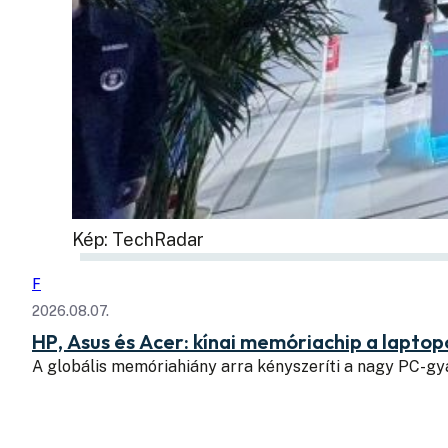
Kép: TechRadar
F
2026.08.07.
HP, Asus és Acer: kínai memóriachip a lapto
A globális memóriahiány arra kényszeríti a nagy PC-g