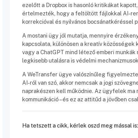
ezelőtt a Dropbox is hasonló kritikákat kapot
értelmezték, hogy a feltöltött fájlokkal AI-r
korrekcióval és nyilvános bocsánatkéréssel pr
A mostani ügy jól mutatja, mennyire érzékeny
kapcsolata, különösen a kreatív közösségek 
vagy a ChatGPT mind létező emberi munkák mi
legkisebb utalásra is védelmi mechanizmuso
A WeTransfer ügye valószínűleg figyelmeztet
AI-ról van szó, akkor nemcsak a jogi szövegne
naprakészen kell működnie. Az ügyfelek ma m
kommunikáció – és ez az attitűd a jövőben csa
Ha tetszett a cikk, kérlek oszd meg mással is