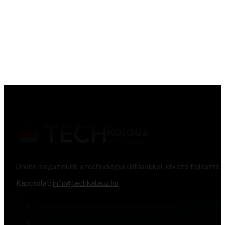
Online magazinunk a technológiai újításokkal, érkező fejlesztés
Kapcsolat:
info@techkalauz.hu