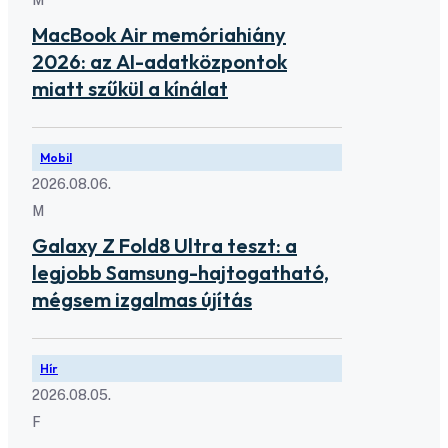
MacBook Air memóriahiány
2026: az AI-adatközpontok
miatt szűkül a kínálat
Mobil
2026.08.06.
M
Galaxy Z Fold8 Ultra teszt: a
legjobb Samsung-hajtogatható,
mégsem izgalmas újítás
Hír
2026.08.05.
F