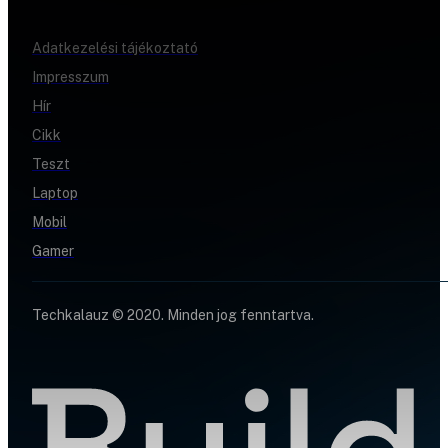
Adatkezelési tájékoztató
Impresszum
Hír
Cikk
Teszt
Laptop
Mobil
Gamer
Techkalauz © 2020. Minden jog fenntartva.