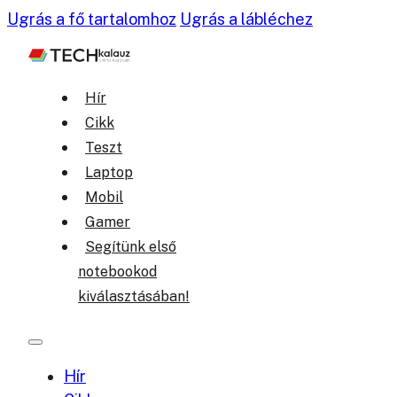
Ugrás a fő tartalomhoz
Ugrás a lábléchez
Hír
Cikk
Teszt
Laptop
Mobil
Gamer
Segítünk első
notebookod
kiválasztásában!
Hír