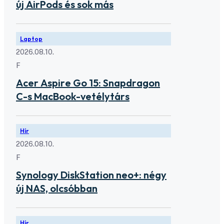
új AirPods és sok más
Laptop
2026.08.10.
F
Acer Aspire Go 15: Snapdragon
C-s MacBook-vetélytárs
Hír
2026.08.10.
F
Synology DiskStation neo+: négy
új NAS, olcsóbban
Hír