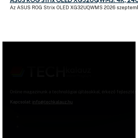
Az ASUS ROG Strix OLED XG32UQWMS 2026 szeptembe
Online magazinunk a technológiai újításokkal, érkező fejlesztés
Kapcsolat:
info@techkalauz.hu