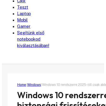
Cikk
Teszt
Laptop
Mobil
Gamer
Segítünk első
notebookod
kiválasztásában!
Home
Windows
Windows 10 rendszerre 2025-től csak akko
Windows 10 rendszerre
biztonsági frissítéseke