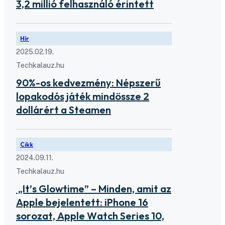
3,2 millió felhasználó érintett
Hír
2025.02.19.
Techkalauz.hu
90%-os kedvezmény: Népszerű
lopakodós játék mindössze 2
dollárért a Steamen
Cikk
2024.09.11.
Techkalauz.hu
„It’s Glowtime” – Minden, amit az
Apple bejelentett: iPhone 16
sorozat, Apple Watch Series 10,