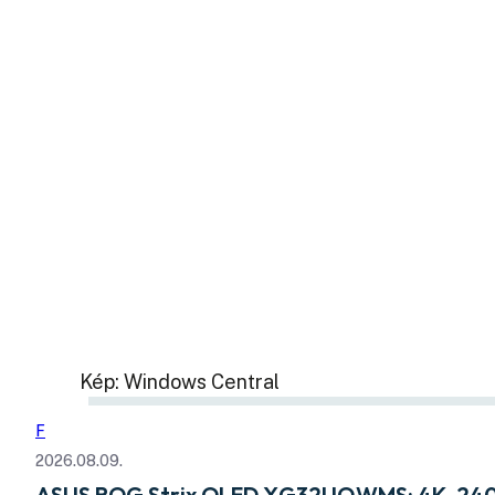
Kép: Windows Central
F
2026.08.09.
ASUS ROG Strix OLED XG32UQWMS: 4K, 240