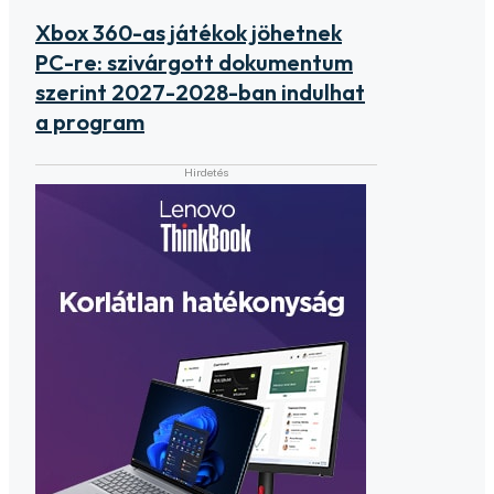
Xbox 360-as játékok jöhetnek
PC-re: szivárgott dokumentum
szerint 2027-2028-ban indulhat
a program