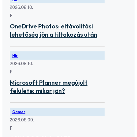
2026.08.10.
F
OneDrive Photos: eltávolítási
lehetőség jön a tiltakozás után
Hír
2026.08.10.
F
Microsoft Planner megújult
felülete: mikor jön?
Gamer
2026.08.09.
F