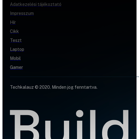
Adatkezelési tájékoztató
Impresszum
Hír
Cikk
Teszt
Laptop
Mobil
Gamer
Techkalauz © 2020. Minden jog fenntartva.