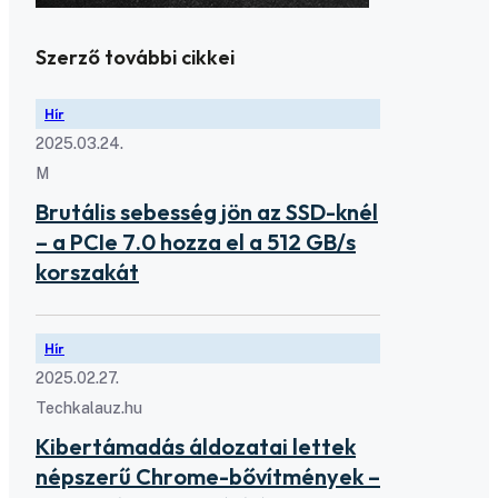
Szerző további cikkei
Hír
2025.03.24.
M
Brutális sebesség jön az SSD-knél
– a PCIe 7.0 hozza el a 512 GB/s
korszakát
Hír
2025.02.27.
Techkalauz.hu
Kibertámadás áldozatai lettek
népszerű Chrome-bővítmények –