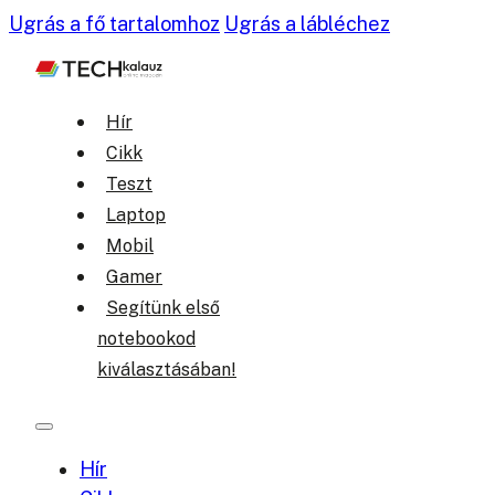
Ugrás a fő tartalomhoz
Ugrás a lábléchez
Hír
Cikk
Teszt
Laptop
Mobil
Gamer
Segítünk első
notebookod
kiválasztásában!
Hír