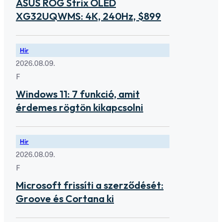
ASUS ROG Strix OLED
XG32UQWMS: 4K, 240Hz, $899
Hír
2026.08.09.
F
Windows 11: 7 funkció, amit
érdemes rögtön kikapcsolni
Hír
2026.08.09.
F
Microsoft frissíti a szerződését:
Groove és Cortana ki