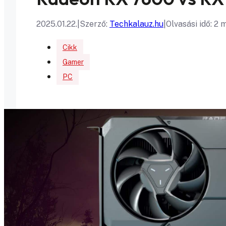
2025.01.22.
|
Szerző:
Techkalauz.hu
|
Olvasási idő: 2 
Cikk
Gamer
PC