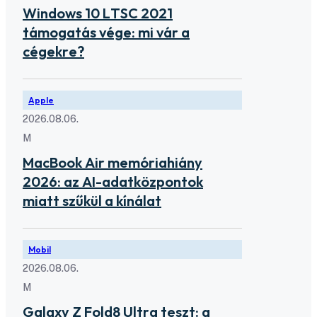
Windows 10 LTSC 2021
támogatás vége: mi vár a
cégekre?
Apple
2026.08.06.
M
MacBook Air memóriahiány
2026: az AI-adatközpontok
miatt szűkül a kínálat
Mobil
2026.08.06.
M
Galaxy Z Fold8 Ultra teszt: a