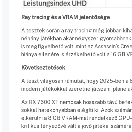
Ray tracing és a VRAM jelentősége
A tesztek során a ray tracing még jobban k
néhány játékban akár négyszer gyorsabbnak 
is megfigyelhető volt, mint az Assassin’s Cree
hiánya ellenére is érzékelhető volt a 16 GB 
Következtetések
A teszt világosan rámutat, hogy 2025-ben a
modern játékokkal szeretne játszani, pláne akk
Az RX 7600 XT nemcsak hosszabb távú befekte
sokkal hatékonyabban elégíti ki. Azok számá
elkerülni a 8 GB VRAM-mal rendelkező GPU-k
kritikus tényezővé vált a jövő játékai számára