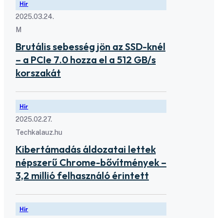
Hír
2025.03.24.
M
Brutális sebesség jön az SSD-knél
– a PCIe 7.0 hozza el a 512 GB/s
korszakát
Hír
2025.02.27.
Techkalauz.hu
Kibertámadás áldozatai lettek
népszerű Chrome-bővítmények –
3,2 millió felhasználó érintett
Hír