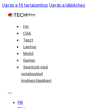
Ugrás a fő tartalomhoz
Ugrás a lábléchez
Hír
Cikk
Teszt
Laptop
Mobil
Gamer
Segítünk első
notebookod
kiválasztásában!
Hír