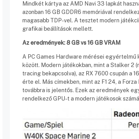
Mindkét kártya az AMD Navi 33 lapkát haszná
azonban 16 GB GDDR6 memóriával rendelkezik
magasabb TDP-vel. A tesztet modern játékcí
grafikai beállítások mellett.
Az eredmények: 8 GB vs 16 GB VRAM
A PC Games Hardware mérései egyértelmű kü
között. Modern játékokban, mint a Stalker 2 (r
tracing bekapcsolva), az RX 7600 csupán a 
érte el. Más címekben, mint az F1 24, a Forza
továbbra is jelentős. Ezek az eredmények e
rendelkező GPU-t a modern játékosok számá