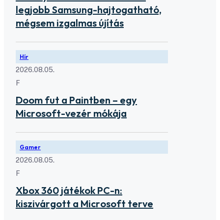
legjobb Samsung-hajtogatható,
mégsem izgalmas újítás
Hír
2026.08.05.
F
Doom fut a Paintben – egy
Microsoft-vezér mókája
Gamer
2026.08.05.
F
Xbox 360 játékok PC-n:
kiszivárgott a Microsoft terve