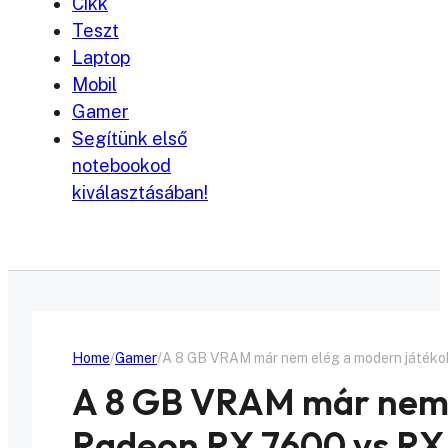
Cikk
Teszt
Laptop
Mobil
Gamer
Segítünk első
notebookod
kiválasztásában!
Home
Gamer
A 8 GB VRAM már nem elég a modern játék
A 8 GB VRAM már nem 
Radeon RX 7600 vs RX