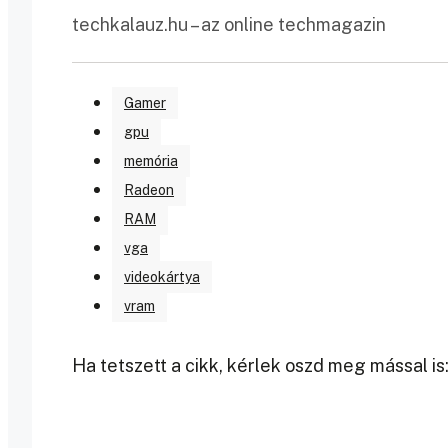
techkalauz.hu – az online techmagazin
Gamer
gpu
memória
Radeon
RAM
vga
videokártya
vram
Ha tetszett a cikk, kérlek oszd meg mással is