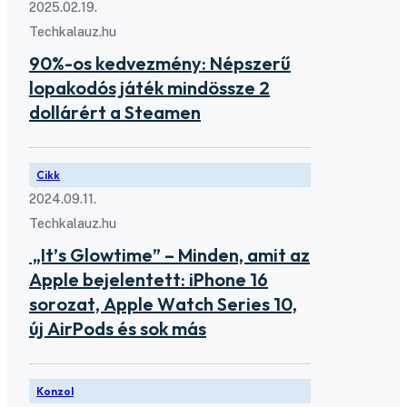
2025.02.19.
Techkalauz.hu
90%-os kedvezmény: Népszerű
lopakodós játék mindössze 2
dollárért a Steamen
Cikk
2024.09.11.
Techkalauz.hu
„It’s Glowtime” – Minden, amit az
Apple bejelentett: iPhone 16
sorozat, Apple Watch Series 10,
új AirPods és sok más
Konzol