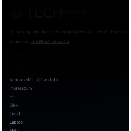
Online magazinunk a technológiai újításokkal, érkező fejlesztés
Kapcsolat:
info@techkalauz.hu
Adatkezelési tájékoztató
Impresszum
Hír
Cikk
Teszt
Laptop
Mobil