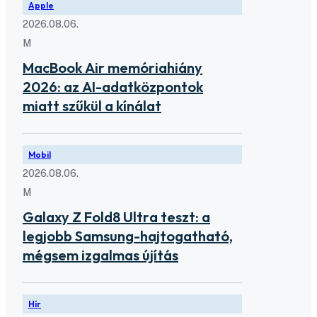
Apple
2026.08.06.
M
MacBook Air memóriahiány
2026: az AI-adatközpontok
miatt szűkül a kínálat
Mobil
2026.08.06.
M
Galaxy Z Fold8 Ultra teszt: a
legjobb Samsung-hajtogatható,
mégsem izgalmas újítás
Hír