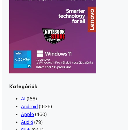
Kategóriák
AI
(186)
Android
(1636)
Apple
(460)
Audió
(79)