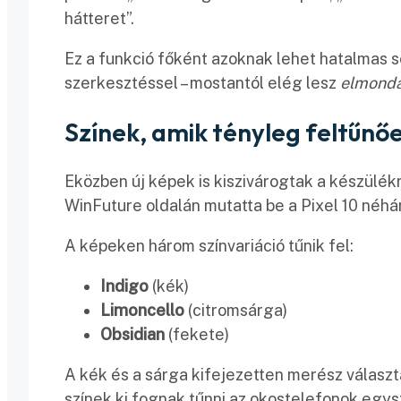
hátteret”.
Ez a funkció főként azoknak lehet hatalmas s
szerkesztéssel – mostantól elég lesz
elmonda
Színek, amik tényleg feltűnő
Eközben új képek is kiszivárogtak a készülékrő
WinFuture oldalán mutatta be a Pixel 10 néhá
A képeken három színvariáció tűnik fel:
Indigo
(kék)
Limoncello
(citromsárga)
Obsidian
(fekete)
A kék és a sárga kifejezetten merész választ
színek ki fognak tűnni az okostelefonok egys