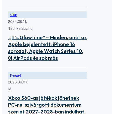
Cikk
2024.09.11.
Techkalauz.hu
„It’s Glowtime” – Minden, amit az
Apple bejelentett: iPhone 16
sorozat, Apple Watch Series 10,
új AirPods és sok más
Konzol
2026.08.07.
M
Xbox 360-as játékok jöhetnek
PC-re: szivárgott dokumentum
szerint 2027-2028-ban indulhat