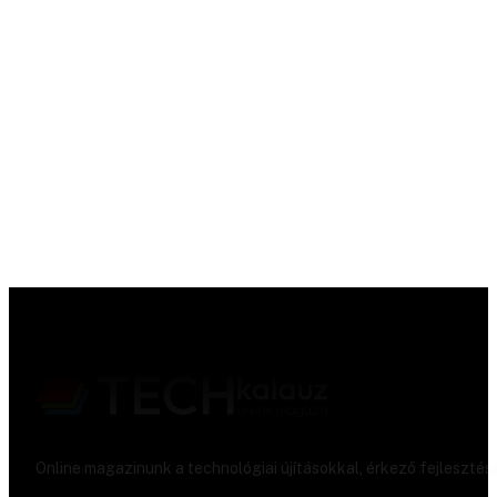
Online magazinunk a technológiai újításokkal, érkező fejlesztés