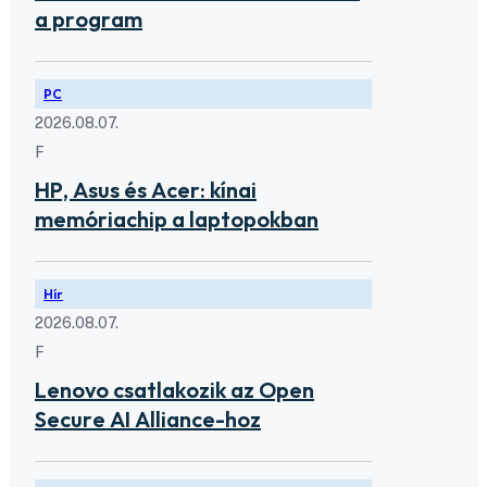
a program
PC
2026.08.07.
F
HP, Asus és Acer: kínai
memóriachip a laptopokban
Hír
2026.08.07.
F
Lenovo csatlakozik az Open
Secure AI Alliance-hoz