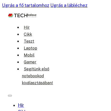
Ugrás a fő tartalomhoz
Ugrás a lábléchez
Hír
Cikk
Teszt
Laptop
Mobil
Gamer
Segítünk első
notebookod
kiválasztásában!
Hír