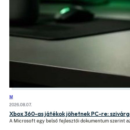
M
2026.08.07.
Xbox 360-as játékok jöhetnek PC-re: szivá
A Microsoft egy belső fejlesztői dokumentum szerint a