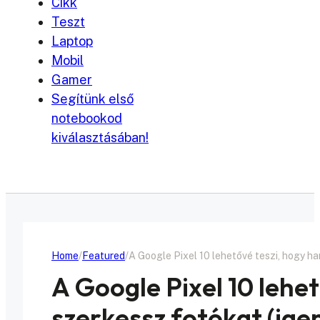
Cikk
Teszt
Laptop
Mobil
Gamer
Segítünk első
notebookod
kiválasztásában!
Home
Featured
A Google Pixel 10 lehetővé teszi, hogy h
A Google Pixel 10 lehe
szerkessz fotókat (ige