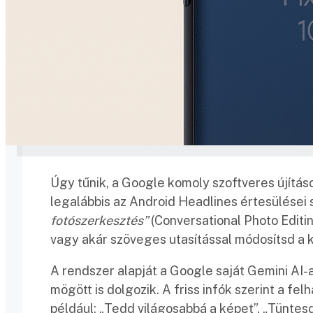
Úgy tűnik, a Google komoly szoftveres újításo
legalábbis az Android Headlines értesülései
fotószerkesztés”
(Conversational Photo Editi
vagy akár szöveges utasítással módosítsd a 
A rendszer alapját a Google saját Gemini AI
mögött is dolgozik. A friss infók szerint a fe
például: „Tedd világosabbá a képet”, „Tüntesd