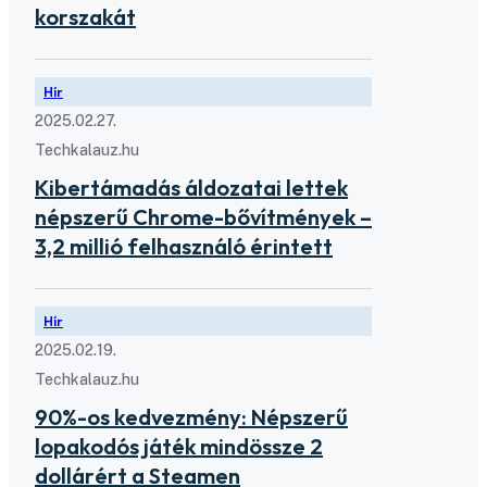
korszakát
Hír
2025.02.27.
Techkalauz.hu
Kibertámadás áldozatai lettek
népszerű Chrome-bővítmények –
3,2 millió felhasználó érintett
Hír
2025.02.19.
Techkalauz.hu
90%-os kedvezmény: Népszerű
lopakodós játék mindössze 2
dollárért a Steamen