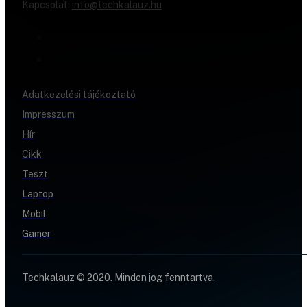
Kapcsolat:
info@techkalauz.hu
Adatkezelési tájékoztató
Impresszum
Hír
Cikk
Teszt
Laptop
Mobil
Gamer
Techkalauz © 2020. Minden jog fenntartva.