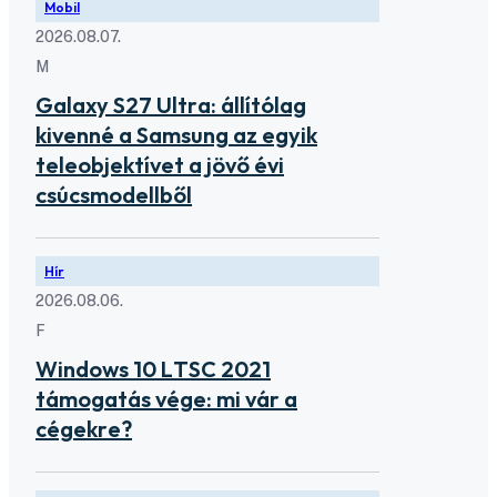
Mobil
2026.08.07.
M
Galaxy S27 Ultra: állítólag
kivenné a Samsung az egyik
teleobjektívet a jövő évi
csúcsmodellből
Hír
2026.08.06.
F
Windows 10 LTSC 2021
támogatás vége: mi vár a
cégekre?