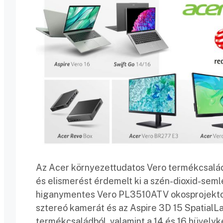
Az Acer környezettudatos Vero termékcsaládja
és elismerést érdemelt ki a szén-dioxid-seml
higanymentes Vero PL3510ATV okosprojektoré
sztereó kamerát és az Aspire 3D 15 SpatialL
termékcsaládból, valamint a 14 és 16 hüvelyk