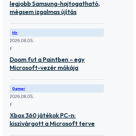
legjobb Samsung-hajtogatható,
mégsem izgalmas újítás
Hír
2026.08.05.
F
Doom fut a Paintben – egy
Microsoft-vezér mókája
Gamer
2026.08.05.
F
Xbox 360 játékok PC-n:
kiszivárgott a Microsoft terve