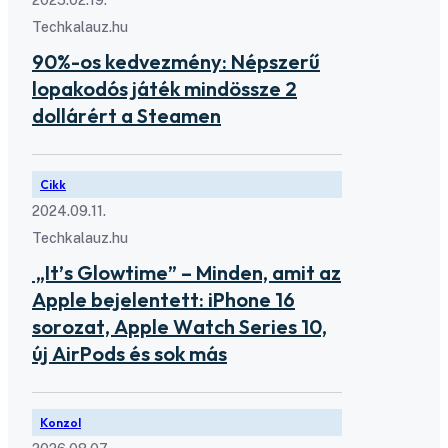
2025.02.19.
Techkalauz.hu
90%-os kedvezmény: Népszerű
lopakodós játék mindössze 2
dollárért a Steamen
Cikk
2024.09.11.
Techkalauz.hu
„It’s Glowtime” – Minden, amit az
Apple bejelentett: iPhone 16
sorozat, Apple Watch Series 10,
új AirPods és sok más
Konzol