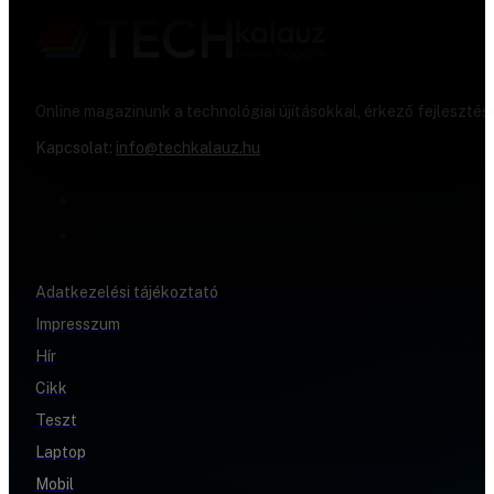
Online magazinunk a technológiai újításokkal, érkező fejlesztés
Kapcsolat:
info@techkalauz.hu
Adatkezelési tájékoztató
Impresszum
Hír
Cikk
Teszt
Laptop
Mobil