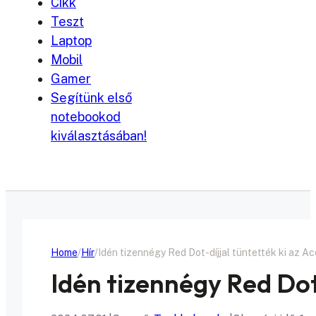
Cikk
Teszt
Laptop
Mobil
Gamer
Segítünk első
notebookod
kiválasztásában!
Home
Hír
Idén tizennégy Red Dot-díjjal tüntették ki az Ac
Idén tizennégy Red Dot-