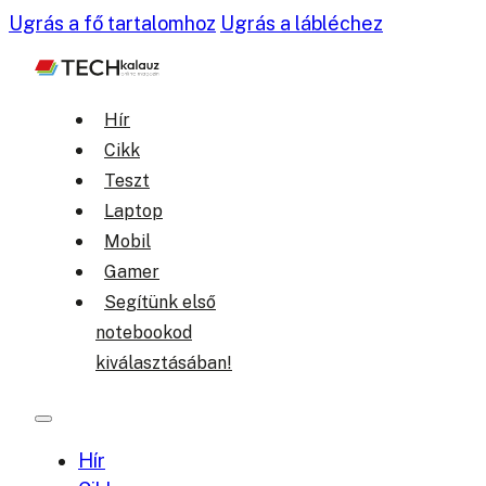
Ugrás a fő tartalomhoz
Ugrás a lábléchez
Hír
Cikk
Teszt
Laptop
Mobil
Gamer
Segítünk első
notebookod
kiválasztásában!
Hír