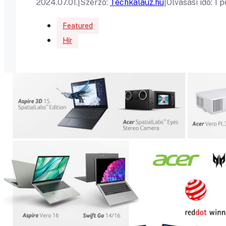
2024.07.01.
|
Szerző:
Techkalauz.hu
|
Olvasási idő: 1 
Featured
Hír