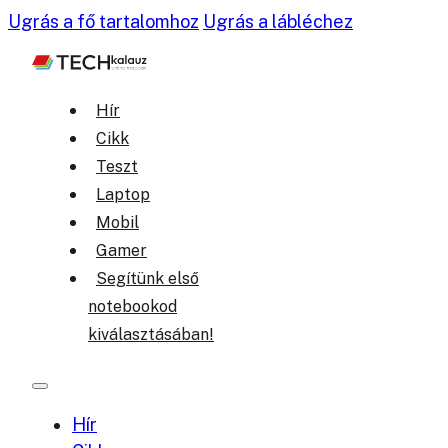
Ugrás a fő tartalomhoz
Ugrás a lábléchez
Hír
Cikk
Teszt
Laptop
Mobil
Gamer
Segítünk első
notebookod
kiválasztásában!
Hír