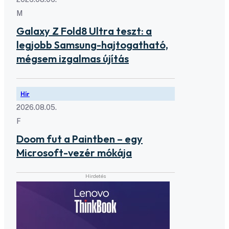
M
Galaxy Z Fold8 Ultra teszt: a
legjobb Samsung-hajtogatható,
mégsem izgalmas újítás
Hír
2026.08.05.
F
Doom fut a Paintben – egy
Microsoft-vezér mókája