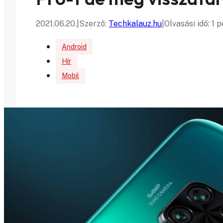
2021.06.20.
|
Szerző:
Techkalauz.hu
|
Olvasási idő: 1 
Android
Hír
Mobil