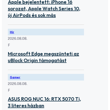
Apple bejelentett: iPhone 16
sorozat, Apple Watch Series 10,
új AirPods és sok más
Hír
2026.08.08.
F
Microsoft Edge megszünteti az
uBlock Origin támogatást
Gamer
2026.08.08.
F
ASUS ROG NUC 16: RTX 5070 Ti,
3 literes házban