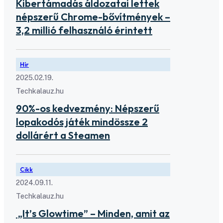
Kibertámadás áldozatai lettek
népszerű Chrome-bővítmények –
3,2 millió felhasználó érintett
Hír
2025.02.19.
Techkalauz.hu
90%-os kedvezmény: Népszerű
lopakodós játék mindössze 2
dollárért a Steamen
Cikk
2024.09.11.
Techkalauz.hu
„It’s Glowtime” – Minden, amit az