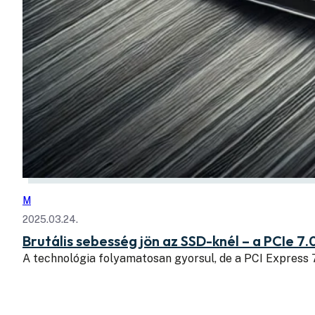
M
2025.03.24.
Brutális sebesség jön az SSD-knél – a PCIe 7.
A technológia folyamatosan gyorsul, de a PCI Express