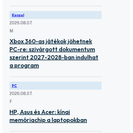
Konzol
2026.08.07.
M
Xbox 360-as játékok jöhetnek
PC-re: szivárgott dokumentum
szerint 2027-2028-ban indulhat
a program
PC
2026.08.07.
F
HP, Asus és Acer: kínai
memóriachip a laptopokban