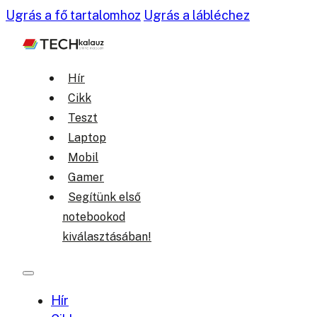
Ugrás a fő tartalomhoz
Ugrás a lábléchez
Hír
Cikk
Teszt
Laptop
Mobil
Gamer
Segítünk első
notebookod
kiválasztásában!
Hír