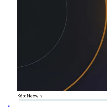
Kép: Neowin
F