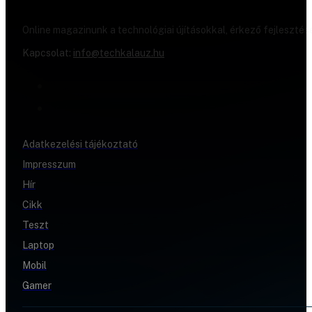
Online magazinunk a technológiai újításokkal, érkező fejlesztés
Kapcsolat:
info@techkalauz.hu
Adatkezelési tájékoztató
Impresszum
Hír
Cikk
Teszt
Laptop
Mobil
Gamer