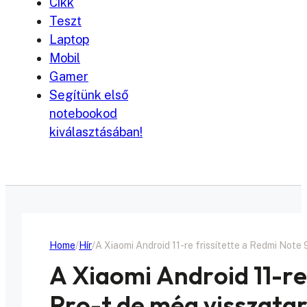
Cikk
Teszt
Laptop
Mobil
Gamer
Segítünk első
notebookod
kiválasztásában!
Home
Hír
A Xiaomi Android 11-re frissítette a Redmi Note 
A Xiaomi Android 11-re
Pro-t de még visszatar