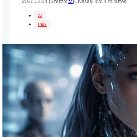
2026.02.04.
|
Szerző:
M
|
Olvasási idő: 4 minutes
AI
Cikk