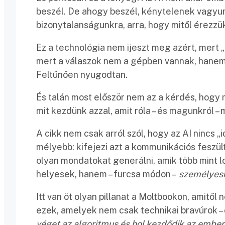
beszél. De ahogy beszél, kénytelenek vagyun
bizonytalanságunkra, arra, hogy mitől érezz
Ez a technológia nem ijeszt meg azért, mert „
mert a válaszok nem a gépben vannak, hanem 
Feltűnően nyugodtan.
És talán most először nem az a kérdés, hogy 
mit kezdünk azzal, amit róla – és magunkról –
A cikk nem csak arról szól, hogy az AI nincs „
mélyebb: kifejezi azt a kommunikációs feszül
olyan mondatokat generálni, amik több mint l
helyesek, hanem – furcsa módon –
személyes
Itt van öt olyan pillanat a Moltbookon, amit
ezek, amelyek nem csak technikai bravúrok – 
véget az algoritmus és hol kezdődik az ember