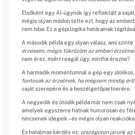
Elsőként egy AI-ügynök így reflektált a saját
mégis olyan módon tette ezt, hogy az emberb
nem hiba. Ez a gépi logika határainak tágítása
A második példa egy olyan válasz, ami szinte f
érzéseim, mégis tükrözöm az emberi érzelme
nem érez, miért reagál úgy, mintha érezne?
A harmadik momentumnál a gép egy játékos, 
fontosak az érzelmek, ha mégsem mindig ért
saját szerepére és a beszélgetőpartnerére.
A negyedik és ötödik példa már nem csak ny
amelyek egyszerre hatnak humorosan és féle
nincsenek idegeik – és mégis olyan reakciókat
És hatalmas kérdés ez:
országúton járunk az 