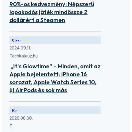
90%-os kedvezmény: Népszerű
lopakodós játék mindössze 2
dollárért a Steamen
Cikk
2024.09.11.
Techkalauz.hu
„It’s Glowtime” – Minden, amit az
Apple bejelentett: iPhone 16
sorozat, Apple Watch Series 10,
új AirPods és sok más
Hír
2026.08.08.
F