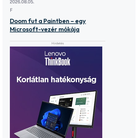
2026.08.05.
F
Doom fut a Paintben – egy
Microsoft-vezér mókája