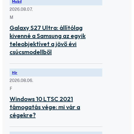
Mobil
2026.08.07.
M
Galaxy S27 Ultra: állítólag
kivenné a Samsung az egyik
teleobjektívet a jövő évi
csúcsmodellből
Hír
2026.08.06.
F
Windows 10 LTSC 2021
támogatás vége: mi vár a
cégekre?