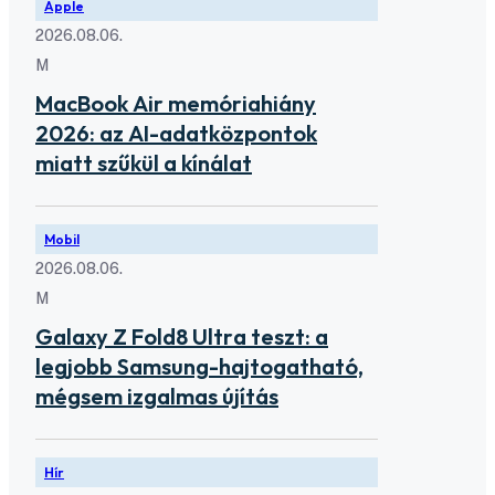
Apple
2026.08.06.
M
MacBook Air memóriahiány
2026: az AI-adatközpontok
miatt szűkül a kínálat
Mobil
2026.08.06.
M
Galaxy Z Fold8 Ultra teszt: a
legjobb Samsung-hajtogatható,
mégsem izgalmas újítás
Hír