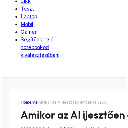
Cikk
Teszt
Laptop
Mobil
Gamer
Segítünk első
notebookod
kiválasztásában!
Home
AI
Amikor az AI ijesztően emberivé válik
Amikor az AI ijesztően