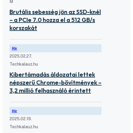
M
Brutális sebesség jön az SSD-knél
– a PCIe 7.0 hozza el a 512 GB/s
korszakát
Hír
2025.02.27.
Techkalauz.hu
Kibertámadás áldozatai lettek
népszerű Chrome-bővítmények –
3,2 millió felhasználó érintett
Hír
2025.02.19.
Techkalauz.hu