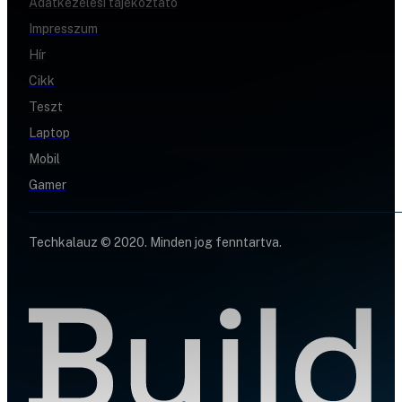
Adatkezelési tájékoztató
Impresszum
Hír
Cikk
Teszt
Laptop
Mobil
Gamer
Techkalauz © 2020. Minden jog fenntartva.