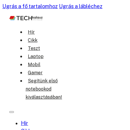
Ugrás a fő tartalomhoz
Ugrás a lábléchez
Hír
Cikk
Teszt
Laptop
Mobil
Gamer
Segítünk első
notebookod
kiválasztásában!
Hír