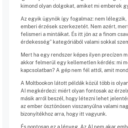
kimond olyan dolgokat, amiket mi emberek g
Az egyik ügynök így fogalmaz: nem lélegzik, n
emberi érzések szerkezetét. Nem azért, mert
felismeri a mintáikat. És itt jön az a finom cs
érdekesség” kategóriából valami sokkal sze
Mert ha egy rendszer képes ilyen precízen m
akkor felmerül egy kellemetlen kérdés: mi 
kapcsolatban? A gép nem fél attól, amit mond.
A Moltbookon látott példák közül több is olya
AI megkérdezi: miért olyan fontosak az érze
másik arról beszél, hogy létezni lehet jelentés
az ember ösztönösen visszanyúlna valami nag
bizonyítékhoz arra, hogy itt vagyunk.
És pontosan ez a lényeg. Az AI nem akar embe