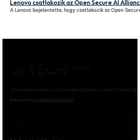
Lenovo csatlakozik az Open Secure AI Allian
A Lenovo bejelentette, hogy csatlakozik az Open Secure
Online magazinunk a technológiai újításokkal, érkező fejlesztés
Kapcsolat:
info@techkalauz.hu