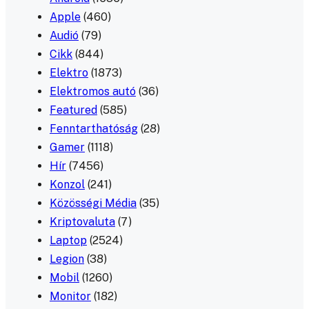
Apple
(460)
Audió
(79)
Cikk
(844)
Elektro
(1873)
Elektromos autó
(36)
Featured
(585)
Fenntarthatóság
(28)
Gamer
(1118)
Hír
(7456)
Konzol
(241)
Közösségi Média
(35)
Kriptovaluta
(7)
Laptop
(2524)
Legion
(38)
Mobil
(1260)
Monitor
(182)