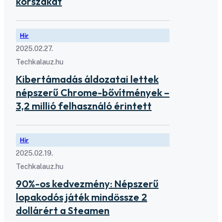
korszakát
Hír
2025.02.27.
Techkalauz.hu
Kibertámadás áldozatai lettek
népszerű Chrome-bővítmények –
3,2 millió felhasználó érintett
Hír
2025.02.19.
Techkalauz.hu
90%-os kedvezmény: Népszerű
lopakodós játék mindössze 2
dollárért a Steamen