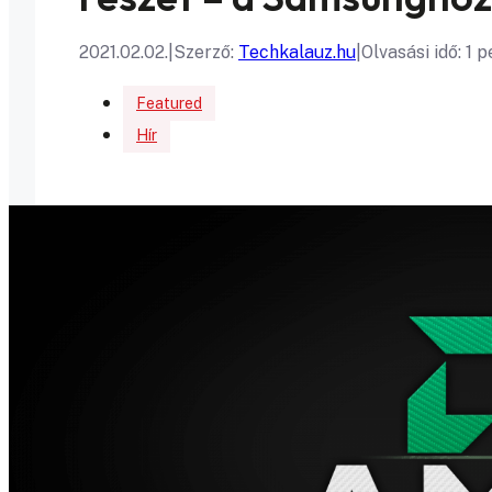
2021.02.02.
|
Szerző:
Techkalauz.hu
|
Olvasási idő: 1 p
Featured
Hír