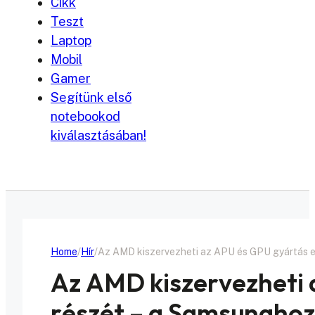
Cikk
Teszt
Laptop
Mobil
Gamer
Segítünk első
notebookod
kiválasztásában!
Home
Hír
Az AMD kiszervezheti az APU és GPU gyártás e
Az AMD kiszervezheti 
részét – a Samsunghoz