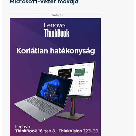
Microsoft-vezér mókája