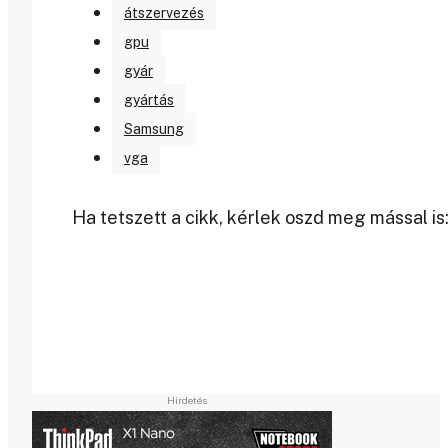
átszervezés
gpu
gyár
gyártás
Samsung
vga
Ha tetszett a cikk, kérlek oszd meg mással is