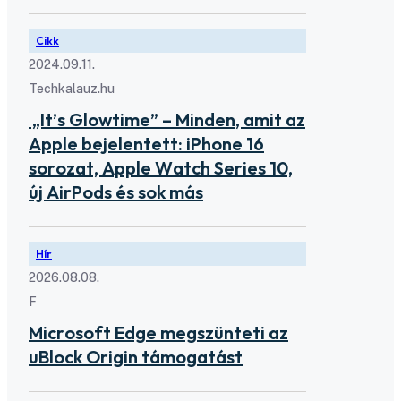
Cikk
2024.09.11.
Techkalauz.hu
„It’s Glowtime” – Minden, amit az
Apple bejelentett: iPhone 16
sorozat, Apple Watch Series 10,
új AirPods és sok más
Hír
2026.08.08.
F
Microsoft Edge megszünteti az
uBlock Origin támogatást