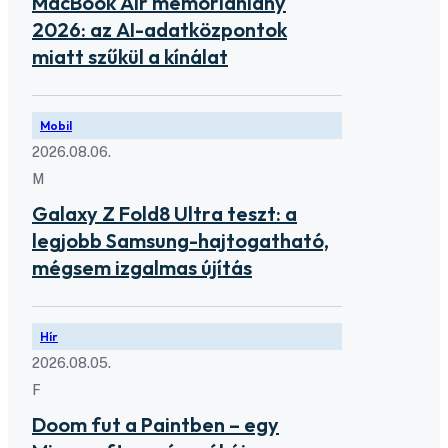
MacBook Air memóriahiány
2026: az AI-adatközpontok
miatt szűkül a kínálat
Mobil
2026.08.06.
M
Galaxy Z Fold8 Ultra teszt: a
legjobb Samsung-hajtogatható,
mégsem izgalmas újítás
Hír
2026.08.05.
F
Doom fut a Paintben – egy