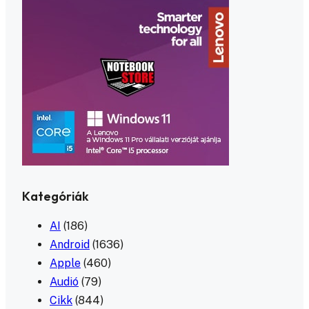
Kategóriák
AI
(186)
Android
(1636)
Apple
(460)
Audió
(79)
Cikk
(844)