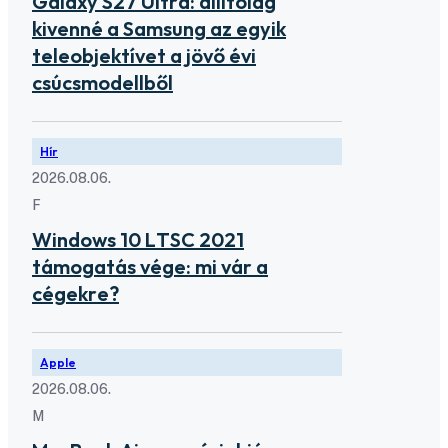
Galaxy S27 Ultra: állítólag
kivenné a Samsung az egyik
teleobjektívet a jövő évi
csúcsmodellből
Hír
2026.08.06.
F
Windows 10 LTSC 2021
támogatás vége: mi vár a
cégekre?
Apple
2026.08.06.
M