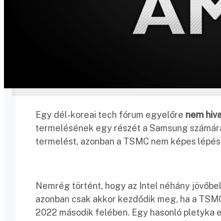
Egy dél-koreai tech fórum egyelőre
nem hiv
termelésének egy részét a Samsung számára
termelést, azonban a TSMC nem képes lépést 
Nemrég történt, hogy az Intel néhány jövőbel
azonban csak akkor kezdődik meg, ha a TSMC
2022 második felében. Egy hasonló pletyka ez