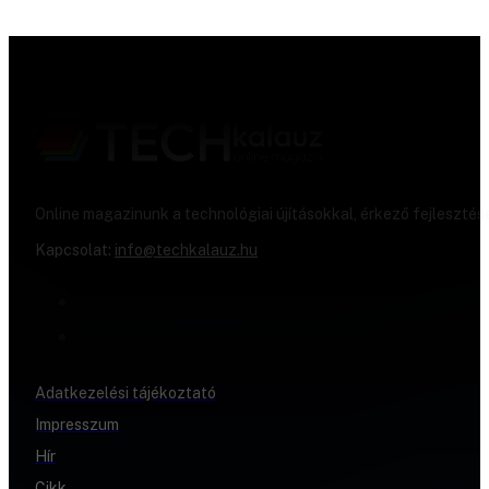
Online magazinunk a technológiai újításokkal, érkező fejlesztés
Kapcsolat:
info@techkalauz.hu
Adatkezelési tájékoztató
Impresszum
Hír
Cikk