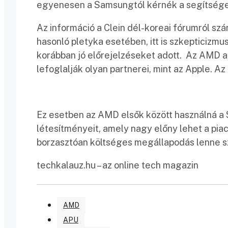
egyenesen a Samsungtól kérnék a segítsége
Az információ a Clein dél-koreai fórumról sz
hasonló pletyka esetében, itt is szkepticizmu
korábban jó előrejelzéseket adott. Az AMD a
lefoglalják olyan partnerei, mint az Apple. 
Ez esetben az AMD elsők között használná a
létesítményeit, amely nagy előny lehet a pia
borzasztóan költséges megállapodás lenne s
techkalauz.hu – az online tech magazin
AMD
APU