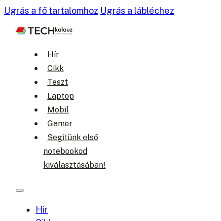
Ugrás a fő tartalomhoz
Ugrás a lábléchez
Hír
Cikk
Teszt
Laptop
Mobil
Gamer
Segítünk első
notebookod
kiválasztásában!
Hír