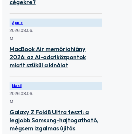
cégekre?
Apple
2026.08.06.
M
MacBook Air memóriahiány
2026: az AI-adatközpontok
miatt szűkül a kínálat
Mobil
2026.08.06.
M
Galaxy Z Fold8 Ultra teszt: a
legjobb Samsung-hajtogatható,
mégsem izgalmas újítás