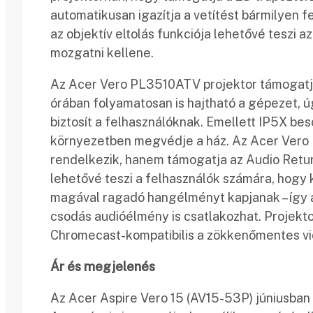
automatikusan igazítja a vetítést bármilyen f
az objektív eltolás funkciója lehetővé teszi a
mozgatni kellene.
Az Acer Vero PL3510ATV projektor támogatja 
órában folyamatosan is hajtható a gépezet, 
biztosít a felhasználóknak. Emellett IP5X bes
környezetben megvédje a ház. Az Acer Vero
rendelkezik, hanem támogatja az Audio Retur
lehetővé teszi a felhasználók számára, hogy 
magával ragadó hangélményt kapjanak – így 
csodás audióélmény is csatlakozhat. Projekto
Chromecast-kompatibilis a zökkenőmentes v
Ár és megjelenés
Az Acer Aspire Vero 15 (AV15-53P) júniusban