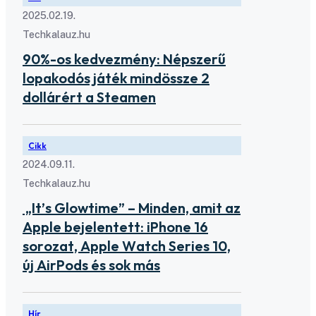
2025.02.19.
Techkalauz.hu
90%-os kedvezmény: Népszerű
lopakodós játék mindössze 2
dollárért a Steamen
Cikk
2024.09.11.
Techkalauz.hu
„It’s Glowtime” – Minden, amit az
Apple bejelentett: iPhone 16
sorozat, Apple Watch Series 10,
új AirPods és sok más
Hír