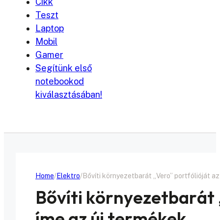
Cikk
Teszt
Laptop
Mobil
Gamer
Segítünk első
notebookod
kiválasztásában!
Home
Elektro
Bővíti környezetbarát „Vero” portfólióját az
Bővíti környezetbarát 
íme az új termékek