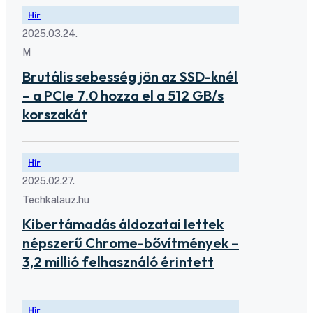
Hír
2025.03.24.
M
Brutális sebesség jön az SSD-knél
– a PCIe 7.0 hozza el a 512 GB/s
korszakát
Hír
2025.02.27.
Techkalauz.hu
Kibertámadás áldozatai lettek
népszerű Chrome-bővítmények –
3,2 millió felhasználó érintett
Hír