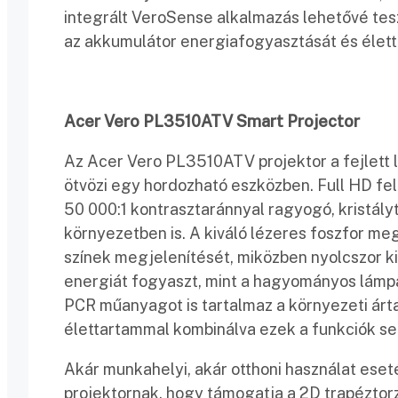
integrált VeroSense alkalmazás lehetővé tes
az akkumulátor energiafogyasztását és élett
Acer Vero PL3510ATV Smart Projector
Az Acer Vero PL3510ATV projektor a fejlett
ötvözi egy hordozható eszközben. Full HD fe
50 000:1 kontrasztaránnyal ragyogó, kristályt
környezetben is. A kiváló lézeres foszfor me
színek megjelenítését, miközben nyolcszor k
energiát fogyaszt, mint a hagyományos lámpa
PCR műanyagot is tartalmaz a környezeti ár
élettartammal kombinálva ezek a funkciók se
Akár munkahelyi, akár otthoni használat es
projektornak, hogy támogatja a 2D trapéztorz