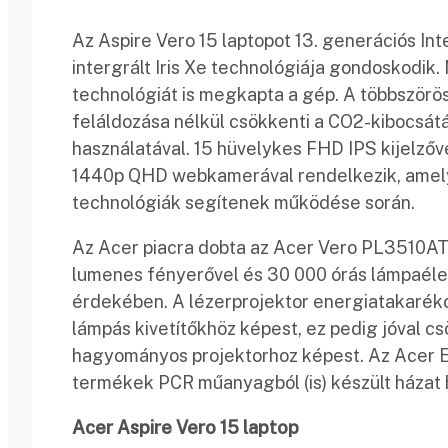
Az Aspire Vero 15 laptopot 13. generációs Int
intergrált Iris Xe technológiája gondoskodik
technológiát is megkapta a gép. A többszörös
feláldozása nélkül csökkenti a CO2-kibocsát
használatával. 15 hüvelykes FHD IPS kijelzőv
1440p QHD webkamerával rendelkezik, amelye
technológiák segítenek működése során.
Az Acer piacra dobta az Acer Vero PL3510ATV
lumenes fényerővel és 30 000 órás lámpaélet
érdekében. A lézerprojektor energiatakaréko
lámpás kivetítőkhöz képest, ez pedig jóval 
hagyományos projektorhoz képest. Az Acer E
termékek PCR műanyagból (is) készült házat 
Acer Aspire Vero 15 laptop