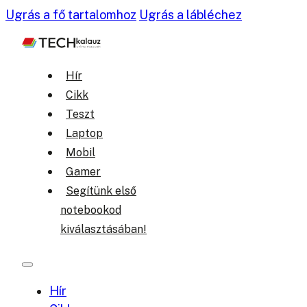
Ugrás a fő tartalomhoz
Ugrás a lábléchez
Hír
Cikk
Teszt
Laptop
Mobil
Gamer
Segítünk első
notebookod
kiválasztásában!
Hír