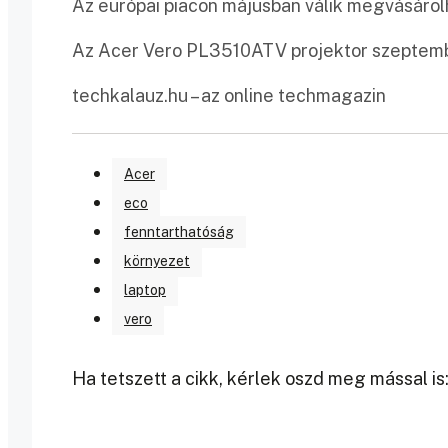
Az európai piacon májusban válik megvásárol
Az Acer Vero PL3510ATV projektor szeptembe
techkalauz.hu – az online techmagazin
Acer
eco
fenntarthatóság
környezet
laptop
vero
Ha tetszett a cikk, kérlek oszd meg mással is