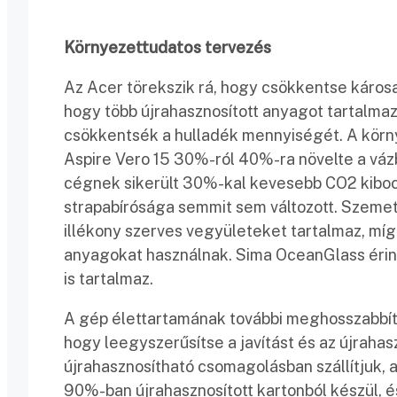
Környezettudatos tervezés
Az Acer törekszik rá, hogy csökkentse károsa
hogy több újrahasznosított anyagot tartalma
csökkentsék a hulladék mennyiségét. A körn
Aspire Vero 15 30%-ról 40%-ra növelte a váz
cégnek sikerült 30%-kal kevesebb CO2 kibocsá
strapabírósága semmit sem változott. Szem
illékony szerves vegyületeket tartalmaz, mí
anyagokat használnak. Sima OceanGlass érin
is tartalmaz.
A gép élettartamának további meghosszabbít
hogy leegyszerűsítse a javítást és az újraha
újrahasznosítható csomagolásban szállítjuk, 
90%-ban újrahasznosított kartonból készül, é