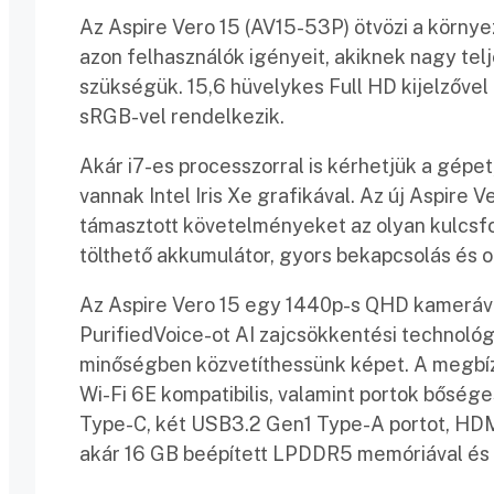
Az Aspire Vero 15 (AV15-53P) ötvözi a környe
azon felhasználók igényeit, akiknek nagy te
szükségük. 15,6 hüvelykes Full HD kijelzővel
sRGB-vel rendelkezik.
Akár i7-es processzorral is kérhetjük a gépe
vannak Intel Iris Xe grafikával. Az új Aspire V
támasztott követelményeket az olyan kulcsfon
tölthető akkumulátor, gyors bekapcsolás és o
Az Aspire Vero 15 egy 1440p-s QHD kamerával
PurifiedVoice-ot AI zajcsökkentési technol
minőségben közvetíthessünk képet. A megbí
Wi-Fi 6E kompatibilis, valamint portok bőség
Type-C, két USB3.2 Gen1 Type-A portot, HDMI
akár 16 GB beépített LPDDR5 memóriával és k