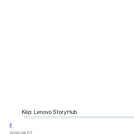
Kép: Lenovo StoryHub
F
2026.08.07.