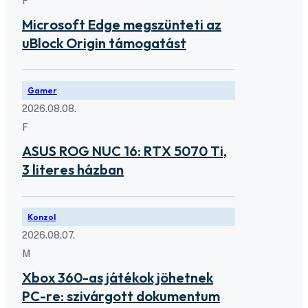
F
Microsoft Edge megszünteti az
uBlock Origin támogatást
Gamer
2026.08.08.
F
ASUS ROG NUC 16: RTX 5070 Ti,
3 literes házban
Konzol
2026.08.07.
M
Xbox 360-as játékok jöhetnek
PC-re: szivárgott dokumentum