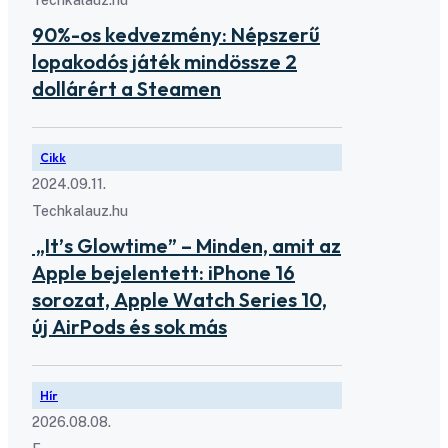
90%-os kedvezmény: Népszerű
lopakodós játék mindössze 2
dollárért a Steamen
Cikk
2024.09.11.
Techkalauz.hu
„It’s Glowtime” – Minden, amit az
Apple bejelentett: iPhone 16
sorozat, Apple Watch Series 10,
új AirPods és sok más
Hír
2026.08.08.