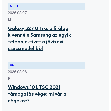
Mobil
2026.08.07.
M
Galaxy S27 Ultra: állítólag
kivenné a Samsung az egyik
teleobjektívet a jövő évi
csúcsmodellből
Hír
2026.08.06.
F
Windows 10 LTSC 2021
támogatás vége: mi vár a
cégekre?