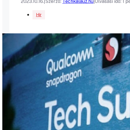
2023.10.16.
|
Szerző:
Techkalauz.hu
|
Olvasási idő: 1 p
Hír