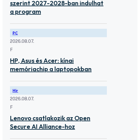
szerint 2027-2028-ban indulhat
a program
PC
2026.08.07.
F
HP, Asus és Acer: kínai
memóriachip a laptopokban
Hír
2026.08.07.
F
Lenovo csatlakozik az Open
Secure AI Alliance-hoz