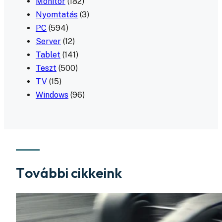
Monitor
(182)
Nyomtatás
(3)
PC
(594)
Server
(12)
Tablet
(141)
Teszt
(500)
TV
(15)
Windows
(96)
További cikkeink