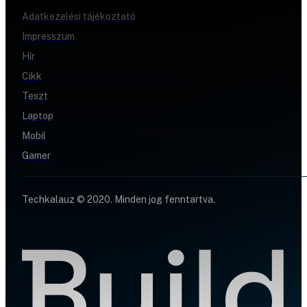
Adatkezelési tájékoztató
Impresszum
Hír
Cikk
Teszt
Laptop
Mobil
Gamer
Techkalauz © 2020. Minden jog fenntartva.