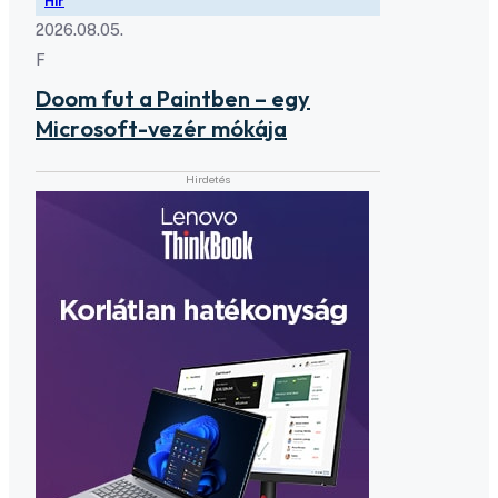
Hír
2026.08.05.
F
Doom fut a Paintben – egy
Microsoft-vezér mókája