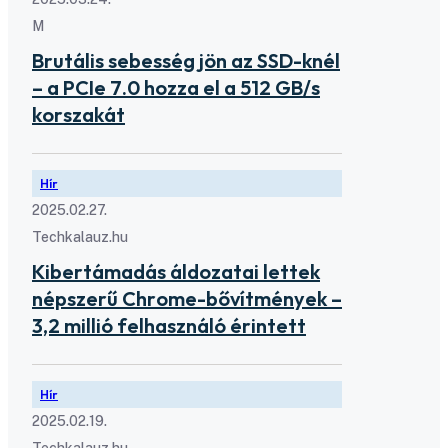
M
Brutális sebesség jön az SSD-knél
– a PCIe 7.0 hozza el a 512 GB/s
korszakát
Hír
2025.02.27.
Techkalauz.hu
Kibertámadás áldozatai lettek
népszerű Chrome-bővítmények –
3,2 millió felhasználó érintett
Hír
2025.02.19.
Techkalauz.hu