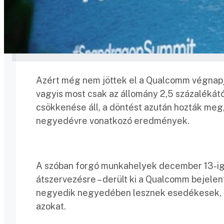
Azért még nem jöttek el a Qualcomm végnapjai,
vagyis most csak az állomány 2,5 százalékát
csökkenése áll, a döntést azután hozták me
negyedévre vonatkozó eredmények.
A szóban forgó munkahelyek december 13-ig
átszervezésre – derült ki a Qualcomm bejele
negyedik negyedében lesznek esedékesek, az
azokat.