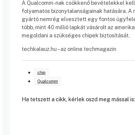
A Qualcomm-nak csökkenő bevételekkel kell 
folyamatos bizonytalanságainak hatására. A m
gyártó nemrég elvesztett egy fontos ügyfel
több, mint 40 millió lapkát vásárolt az amerik
megoldani a szükséges chipek biztosítását.
techkalauz.hu – az online techmagazin
chip
Qualcomm
Ha tetszett a cikk, kérlek oszd meg mással is