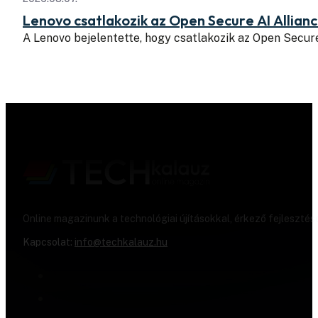
Lenovo csatlakozik az Open Secure AI Allian
A Lenovo bejelentette, hogy csatlakozik az Open Secure
Online magazinunk a technológiai újításokkal, érkező fejlesztés
Kapcsolat:
info@techkalauz.hu