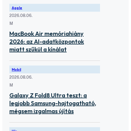
Apple
2026.08.06.
M
MacBook Air memóriahiány
2026: az AI-adatközpontok
miatt szűkül a kínálat
Mobil
2026.08.06.
M
Galaxy Z Fold8 Ultra teszt: a
legjobb Samsung-hajtogatható,
mégsem izgalmas újítás