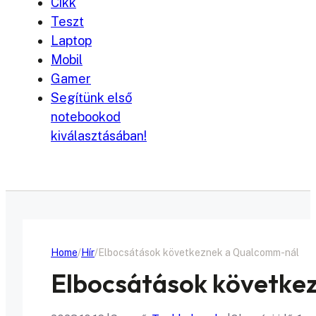
Cikk
Teszt
Laptop
Mobil
Gamer
Segítünk első
notebookod
kiválasztásában!
Home
Hír
Elbocsátások következnek a Qualcomm-nál
Elbocsátások követke