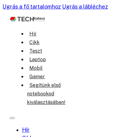
Ugrás a fő tartalomhoz
Ugrás a lábléchez
Hír
Cikk
Teszt
Laptop
Mobil
Gamer
Segítünk első
notebookod
kiválasztásában!
Hír