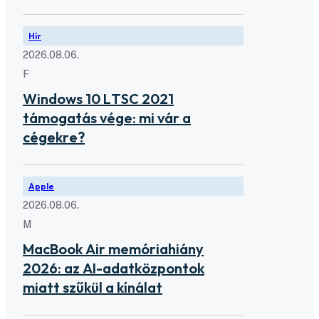
Hír
2026.08.06.
F
Windows 10 LTSC 2021
támogatás vége: mi vár a
cégekre?
Apple
2026.08.06.
M
MacBook Air memóriahiány
2026: az AI-adatközpontok
miatt szűkül a kínálat