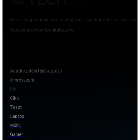
Online magazinunk a technológiai újításokkal, érkező fejlesztés
Kapcsolat:
info@techkalauz.hu
Adatkezelési tájékoztató
Impresszum
Hír
Cikk
Teszt
Laptop
Mobil
Gamer