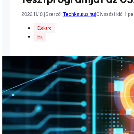
2022.11.18.
|
Szerző:
Techkalauz.hu
|
Olvasási idő: 1 pe
Elektro
Hír