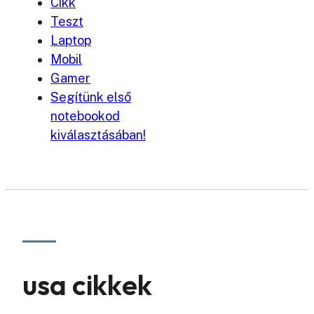
Cikk
Teszt
Laptop
Mobil
Gamer
Segítünk első
notebookod
kiválasztásában!
usa cikkek