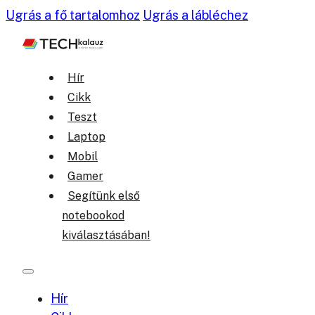
Ugrás a fő tartalomhoz
Ugrás a lábléchez
Hír
Cikk
Teszt
Laptop
Mobil
Gamer
Segítünk első
notebookod
kiválasztásában!
Hír