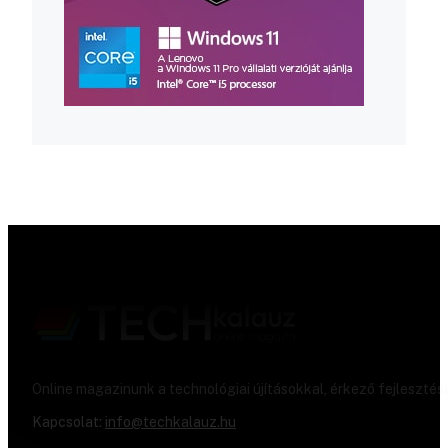
Online magazinunk a technológiai újításokkal, érkező fejlesztés
Kapcsolat:
info@techkalauz.hu