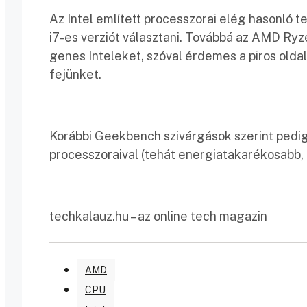
Az Intel említett processzorai elég hasonló t
i7-es verziót választani. Továbbá az AMD Ryz
genes Inteleket, szóval érdemes a piros oldal
fejünket.
Korábbi Geekbench szivárgások szerint pedig
processzoraival (tehát energiatakarékosabb,
techkalauz.hu – az online tech magazin
AMD
CPU