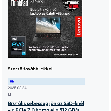
Szerző további cikkei
Hír
2025.03.24.
M
Brutális sebesség jön az SSD-knél
– a PCIe 7.0 hozza el a 512 GB/s