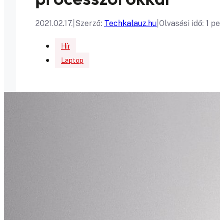
2021.02.17.
|
Szerző:
Techkalauz.hu
|
Olvasási idő: 1 p
Hír
Laptop