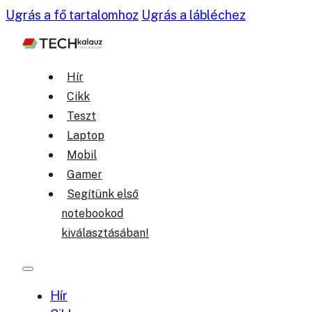
Ugrás a fő tartalomhoz
Ugrás a lábléchez
Hír
Cikk
Teszt
Laptop
Mobil
Gamer
Segítünk első
notebookod
kiválasztásában!
Hír