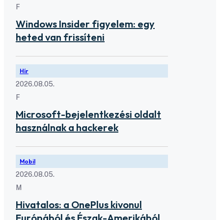
F
Windows Insider figyelem: egy
heted van frissíteni
Hír
2026.08.05.
F
Microsoft-bejelentkezési oldalt
használnak a hackerek
Mobil
2026.08.05.
M
Hivatalos: a OnePlus kivonul
Európából és Észak-Amerikából,