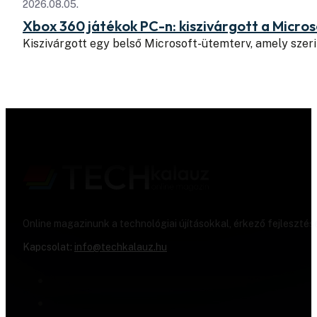
2026.08.05.
Xbox 360 játékok PC-n: kiszivárgott a Micros
Kiszivárgott egy belső Microsoft-ütemterv, amely szeri
Online magazinunk a technológiai újításokkal, érkező fejlesztés
Kapcsolat:
info@techkalauz.hu