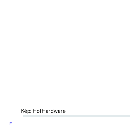
Kép: HotHardware
F