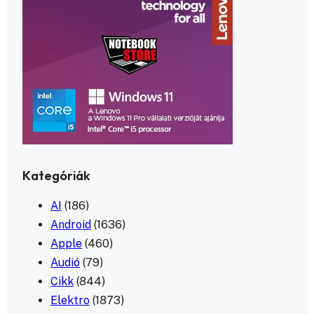
Kategóriák
AI
(186)
Android
(1636)
Apple
(460)
Audió
(79)
Cikk
(844)
Elektro
(1873)