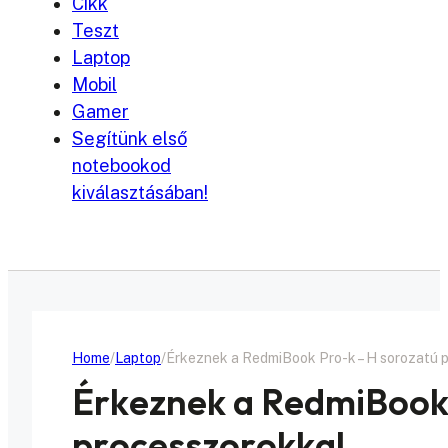
Cikk
Teszt
Laptop
Mobil
Gamer
Segítünk első
notebookod
kiválasztásában!
Home
Laptop
Érkeznek a RedmiBook Pro-k – H sorozatú 
Érkeznek a RedmiBook 
processzorokkal