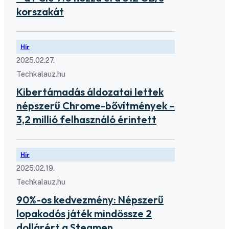
korszakát
Hír
2025.02.27.
Techkalauz.hu
Kibertámadás áldozatai lettek
népszerű Chrome-bővítmények –
3,2 millió felhasználó érintett
Hír
2025.02.19.
Techkalauz.hu
90%-os kedvezmény: Népszerű
lopakodós játék mindössze 2
dollárért a Steamen