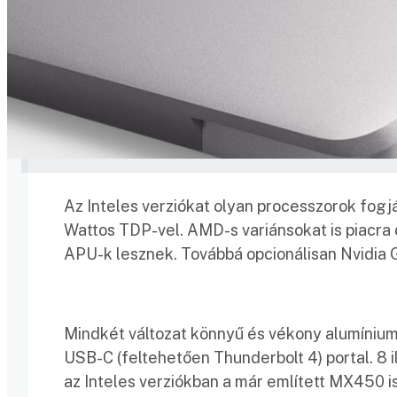
Az Inteles verziókat olyan processzorok fogjá
Wattos TDP-vel. AMD-s variánsokat is piac
APU-k lesznek. Továbbá opcionálisan Nvidia
Mindkét változat könnyű és vékony alumínium h
USB-C (feltehetően Thunderbolt 4) portal. 8 i
az Inteles verziókban a már említett MX450 is