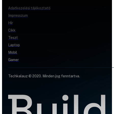
Adatkezelési tájékoztató
Impresszum
Hír
Cikk
Teszt
Laptop
Mobil
Gamer
Techkalauz © 2020. Minden jog fenntartva.