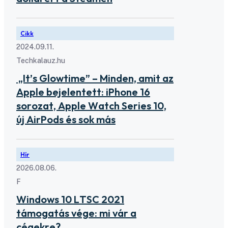
Cikk
2024.09.11.
Techkalauz.hu
„It’s Glowtime” – Minden, amit az
Apple bejelentett: iPhone 16
sorozat, Apple Watch Series 10,
új AirPods és sok más
Hír
2026.08.06.
F
Windows 10 LTSC 2021
támogatás vége: mi vár a
cégekre?