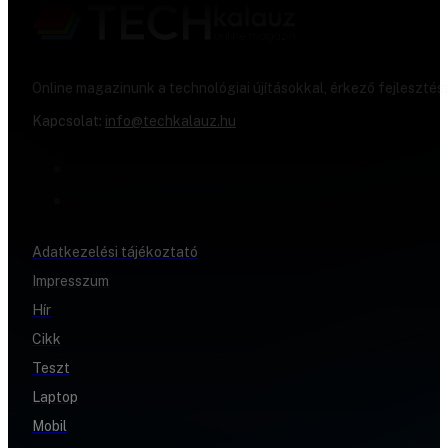
Online magazinunk a technológiai újításokkal, érkező fejlesztés
Kapcsolat:
info@techkalauz.hu
Adatkezelési tájékoztató
Impresszum
Hír
Cikk
Teszt
Laptop
Mobil