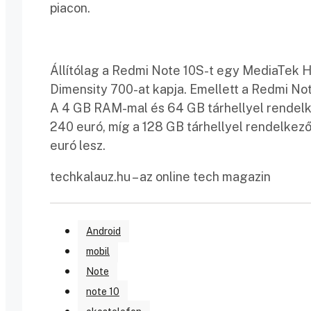
piacon.
Állítólag a Redmi Note 10S-t egy MediaTek H
Dimensity 700-at kapja. Emellett a Redmi Note
A 4 GB RAM-mal és 64 GB tárhellyel rendelk
240 euró, míg a 128 GB tárhellyel rendelkező
euró lesz.
techkalauz.hu – az online tech magazin
Android
mobil
Note
note 10