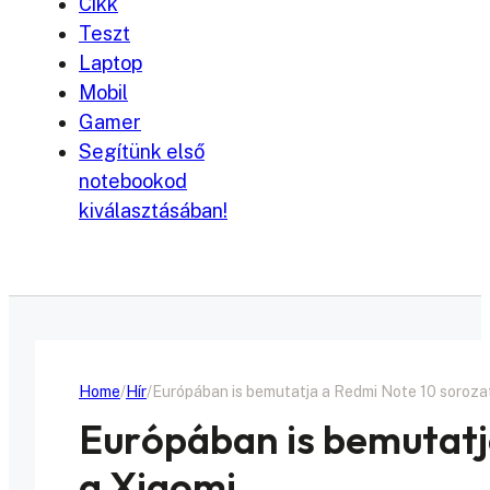
Cikk
Teszt
Laptop
Mobil
Gamer
Segítünk első
notebookod
kiválasztásában!
Home
Hír
Európában is bemutatja a Redmi Note 10 soroza
Európában is bemutatj
a Xiaomi