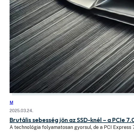
M
2025.03.24.
Brutális sebesség jön az SSD-knél – a PCIe 7.
A technológia folyamatosan gyorsul, de a PCI Express