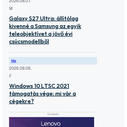
2026.08.07.
M
Galaxy S27 Ultra: állítólag
kivenné a Samsung az egyik
teleobjektívet a jövő évi
csúcsmodellből
Hír
2026.08.06.
F
Windows 10 LTSC 2021
támogatás vége: mi vár a
cégekre?