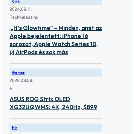
Cikk
2024.09.11.
Techkalauz.hu
„It’s Glowtime” – Minden, amit az
Apple bejelentett: iPhone 16
sorozat, Apple Watch Series 10,
új AirPods és sok más
Gamer
2026.08.09.
F
ASUS ROG Strix OLED
XG32UQWMS: 4K, 240Hz, $899
Hír