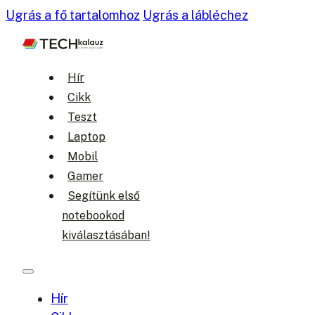
Ugrás a fő tartalomhoz
Ugrás a lábléchez
Hír
Cikk
Teszt
Laptop
Mobil
Gamer
Segítünk első
notebookod
kiválasztásában!
Hír