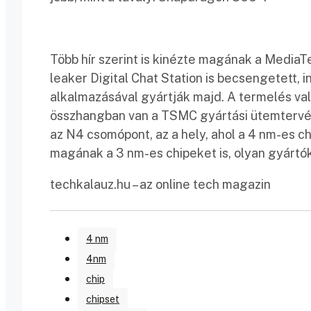
Több hír szerint is kinézte magának a Media
leaker Digital Chat Station is becsengetett, i
alkalmazásával gyártják majd. A termelés va
összhangban van a TSMC gyártási ütemtervév
az N4 csomópont, az a hely, ahol a 4 nm-es ch
magának a 3 nm-es chipeket is, olyan gyártókk
techkalauz.hu – az online tech magazin
4 nm
4nm
chip
chipset