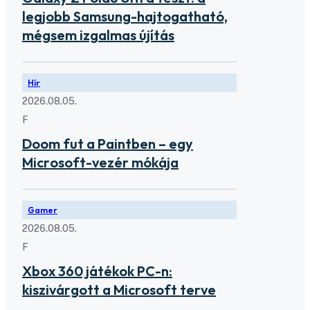
legjobb Samsung-hajtogatható,
mégsem izgalmas újítás
Hír
2026.08.05.
F
Doom fut a Paintben – egy
Microsoft-vezér mókája
Gamer
2026.08.05.
F
Xbox 360 játékok PC-n:
kiszivárgott a Microsoft terve