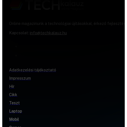
Online magazinunk a technológiai újításokkal, érkező fejlesztés
Kapcsolat:
info@techkalauz.hu
Adatkezelési tájékoztató
Impresszum
Hír
Cikk
Teszt
Laptop
Mobil