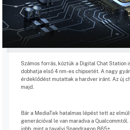
Számos forrás, köztük a Digital Chat Station 
dobhatja első 4 nm-es chipsetét. A nagy gyárt
érdeklődést mutattak a hardver iránt. Az új 
majd.
Bár a MediaTek hatalmas lépést tett az elmúl
generációval le van maradva a Qualcommtól. 
jobb, mint a tavalyi Snapdragon 865+.