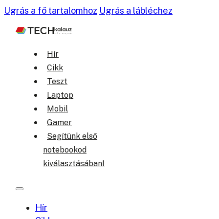
Ugrás a fő tartalomhoz
Ugrás a lábléchez
Hír
Cikk
Teszt
Laptop
Mobil
Gamer
Segítünk első
notebookod
kiválasztásában!
Hír