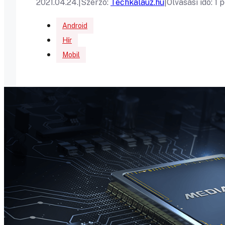
2021.04.24.
|
Szerző:
Techkalauz.hu
|
Olvasási idő: 1 
Android
Hír
Mobil