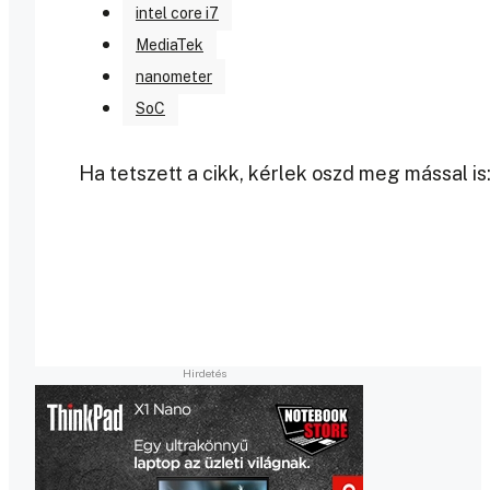
intel core i7
MediaTek
nanometer
SoC
Ha tetszett a cikk, kérlek oszd meg mással is