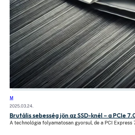
M
2025.03.24.
Brutális sebesség jön az SSD-knél – a PCIe 7.
A technológia folyamatosan gyorsul, de a PCI Express