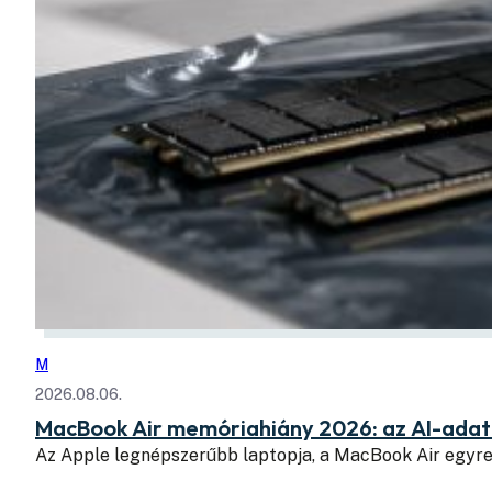
M
2026.08.06.
MacBook Air memóriahiány 2026: az AI-adatk
Az Apple legnépszerűbb laptopja, a MacBook Air egyr