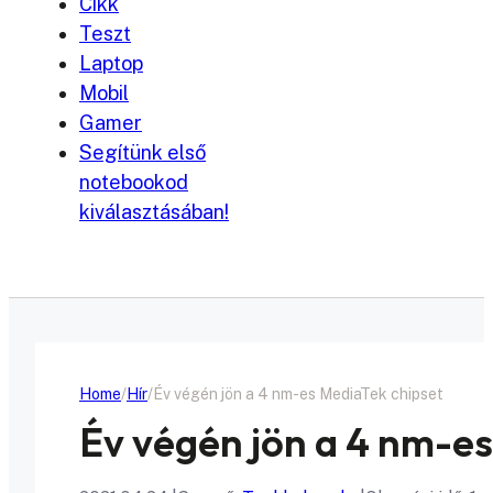
Cikk
Teszt
Laptop
Mobil
Gamer
Segítünk első
notebookod
kiválasztásában!
Home
Hír
Év végén jön a 4 nm-es MediaTek chipset
Év végén jön a 4 nm-e