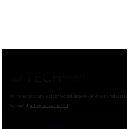
Online magazinunk a technológiai újításokkal, érkező fejlesztés
Kapcsolat:
info@techkalauz.hu