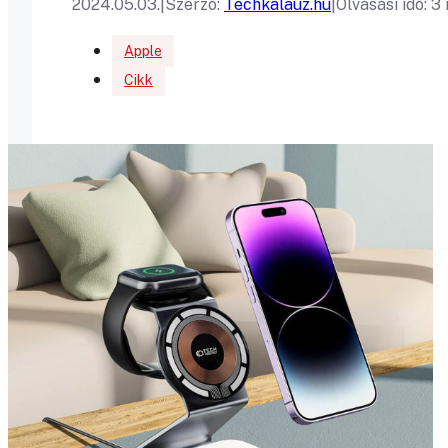
2024.05.03.
|
Szerző:
Techkalauz.hu
|
Olvasási idő: 3
Apple
Cikk