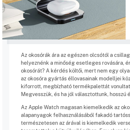
Az okosórák ára az egészen olcsótól a csillag
helyeznénk a minőség esetleges rovására, é
okosórát? A kérdés költői, mert nem egy oly
az okosóra gyártás éllovasainak modelljei köz
kiforrott, megbízható termékpalettát vonultat
Megvesszük, és ha jól választottunk, hosszú 
Az Apple Watch magasan kiemelkedik az okosó
alapanyagok felhasználásából fakadó tartós
természetesen az árával is kiemelkedik verse