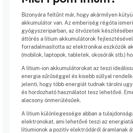
Bizonyára feltűnt már, hogy akármilyen kütyür
akkumulátor van. Az emberiség régóta ismeri 
gyógyszeriparban, az ötvözetek készítésében,
áttörés a lítium akkumulátorok fejlesztéséve
forradalmasította az elektronikai eszközök a
(mobilok, laptopok, tabletek, okosórák stb.) 
A lítium-ion akkumulátorokat az teszi ideáli
energia sűrűséggel és kisebb súllyal rendel
jelenti, hogy több energiát tudnak tárolni 
és hordozható használatot tesz lehetővé. Eme
alacsony önmerülésűek.
A lítium különlegessége abban a tulajdonságáb
elektronokat, ami lehetővé teszi az energiatá
lítiumionok a pozitív elektródáról áramlanak á