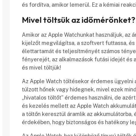
és fordítva, amikor lemerül. Ez a kémiai reakc
Mivel töltsük az időmérőnket?
Amikor az Apple Watchunkat használjuk, az á
kijelzőt megvilágítsa, a szoftvert futtassa,
élettartamát és teljesítményét számos tényező
fényerejét, az alkalmazások futási idejét és
és mivel töltjük!
Az Apple Watch töltésekor érdemes ügyelni ar
túlzott hőnek vagy hidegnek, mivel ezek mind 
„hivatalos töltőt” érdemes használni, de az
és kezelés mellett az Apple Watch akkumuláto
a töltőn keresztül áramlik az akkumulátorba, 
érdekében, hogy biztonságos és hatékony le
Az Apple Watch-hoz különböző típusú töltők é