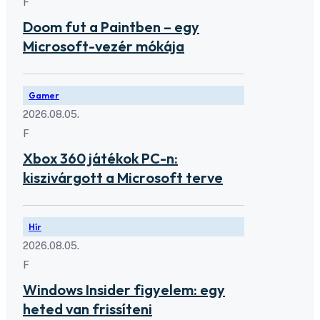
F
Doom fut a Paintben – egy
Microsoft-vezér mókája
Gamer
2026.08.05.
F
Xbox 360 játékok PC-n:
kiszivárgott a Microsoft terve
Hír
2026.08.05.
F
Windows Insider figyelem: egy
heted van frissíteni