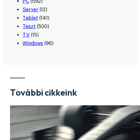
PC
(592)
Server
(12)
Tablet
(141)
Teszt
(500)
TV
(15)
Windows
(96)
További cikkeink