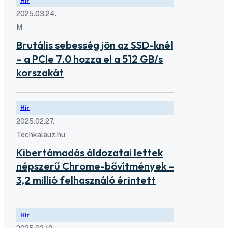
Hír
2025.03.24.
M
Brutális sebesség jön az SSD-knél
– a PCIe 7.0 hozza el a 512 GB/s
korszakát
Hír
2025.02.27.
Techkalauz.hu
Kibertámadás áldozatai lettek
népszerű Chrome-bővítmények –
3,2 millió felhasználó érintett
Hír