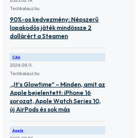
2025.02.19.
Techkalauz.hu
90%-os kedvezmény: Népszerű
lopakodós játék mindössze 2
dollárért a Steamen
Cikk
2024.09.11.
Techkalauz.hu
„It’s Glowtime” – Minden, amit az
Apple bejelentett: iPhone 16
sorozat, Apple Watch Series 10,
új AirPods és sok más
Apple