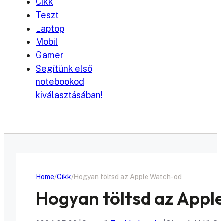
Cikk
Teszt
Laptop
Mobil
Gamer
Segítünk első
notebookod
kiválasztásában!
Home
Cikk
Hogyan töltsd az Apple Watch-od
Hogyan töltsd az App