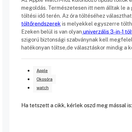
megoldás. Természetesen itt nem álltak le a
töltési idő terén. Az óra töltéséhez választha
töltőrendszerek
is melyekkel egyszerre tölthe
Ezeken belül is van olyan
univerzális 3-in-1 töl
szigorú biztonsági szabványnak kell megfele
hatékonyan töltse,de választáskor mindig a ko
Apple
Okosóra
watch
Ha tetszett a cikk, kérlek oszd meg mással is