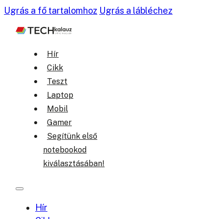
Ugrás a fő tartalomhoz
Ugrás a lábléchez
Hír
Cikk
Teszt
Laptop
Mobil
Gamer
Segítünk első
notebookod
kiválasztásában!
Hír