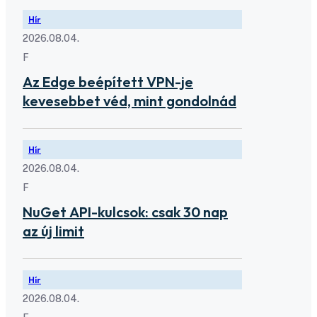
Hír
2026.08.04.
F
Az Edge beépített VPN-je
kevesebbet véd, mint gondolnád
Hír
2026.08.04.
F
NuGet API-kulcsok: csak 30 nap
az új limit
Hír
2026.08.04.