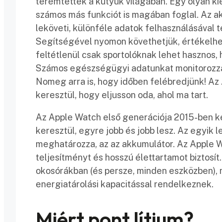
teremtettek a kütyük világában. Egy olyan ki
számos más funkciót is magában foglal. Az ak
leköveti, különféle adatok felhasználásával 
Segítségével nyomon követhetjük, értékelhet
feltétlenül csak sportolóknak lehet hasznos,
Számos egészségügyi adatunkat monitorozza, 
Nomeg arra is, hogy időben felébredjünk! Az
keresztül, hogy eljusson oda, ahol ma tart.
Az Apple Watch első generációja 2015-ben ke
keresztül, egyre jobb és jobb lesz. Az egyik
meghatározza, az az akkumulátor. Az Apple Wa
teljesítményt és hosszú élettartamot biztosít
okosórákban (és persze, minden eszközben), 
energiatárolási kapacitással rendelkeznek.
Miért pont lítium?