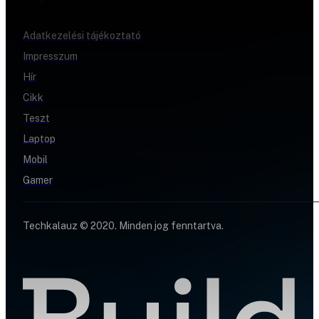
Adatkezelési tájékoztató
Impresszum
Hír
Cikk
Teszt
Laptop
Mobil
Gamer
Techkalauz © 2020. Minden jog fenntartva.