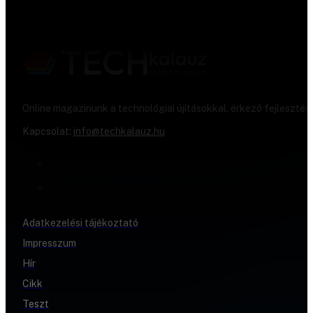
Online magazinunk a technológiai újításokkal, érkező fejlesztés
Kapcsolat:
info@techkalauz.hu
Adatkezelési tájékoztató
Impresszum
Hír
Cikk
Teszt