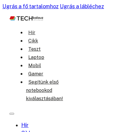
Ugrás a fő tartalomhoz
Ugrás a lábléchez
Hír
Cikk
Teszt
Laptop
Mobil
Gamer
Segítünk első
notebookod
kiválasztásában!
Hír