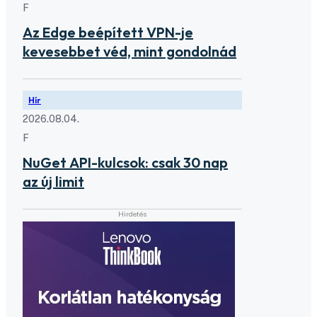
F
Az Edge beépített VPN-je
kevesebbet véd, mint gondolnád
Hír
2026.08.04.
F
NuGet API-kulcsok: csak 30 nap
az új limit