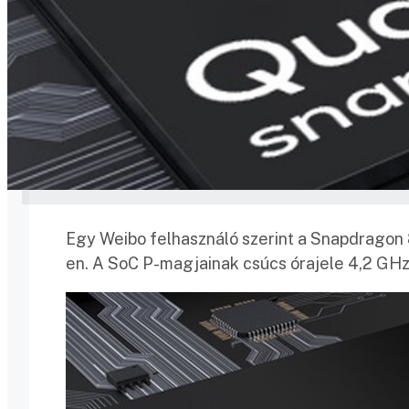
Egy Weibo felhasználó szerint a Snapdrago
en. A SoC P-magjainak csúcs órajele 4,2 GHz 