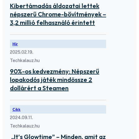
Kibertámadás áldozatai lettek
népszerű Chrome-bővítmények –
3,2 millió felhasználó érintett
Hír
2025.02.19.
Techkalauz.hu
90%-os kedvezmény: Népszerű
lopakodós játék mindössze 2
dollárért a Steamen
Cikk
2024.09.11.
Techkalauz.hu
„It’s Glowtime” – Minden, amit az