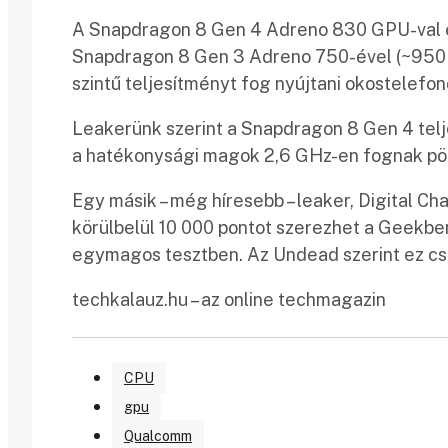
A Snapdragon 8 Gen 4 Adreno 830 GPU-val 
Snapdragon 8 Gen 3 Adreno 750-ével (~950 
szintű teljesítményt fog nyújtani okostelefo
Leakerünk szerint a Snapdragon 8 Gen 4 telj
a hatékonysági magok 2,6 GHz-en fognak pö
Egy másik – még híresebb – leaker, Digital C
körülbelül 10 000 pontot szerezhet a Geekbe
egymagos tesztben. Az Undead szerint ez csa
techkalauz.hu – az online techmagazin
CPU
gpu
Qualcomm