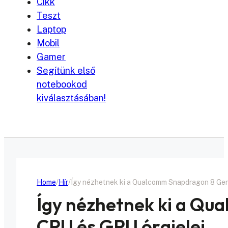
Cikk
Teszt
Laptop
Mobil
Gamer
Segítünk első
notebookod
kiválasztásában!
Home
Hír
Így nézhetnek ki a Qualcomm Snapdragon 8 Gen
Így nézhetnek ki a Qu
CPU és GPU órajelei