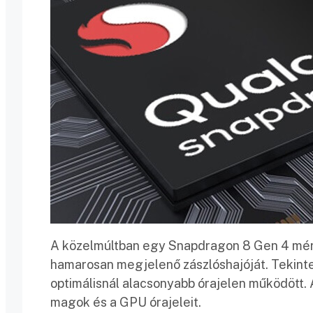
A közelmúltban egy Snapdragon 8 Gen 4 mérnö
hamarosan megjelenő zászlóshajóját. Tekintette
optimálisnál alacsonyabb órajelen működött. 
magok és a GPU órajeleit.