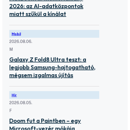
2026: az AI-adatközpontok
miatt szűkül a kínálat
Mobil
2026.08.06.
M
Galaxy Z Fold8 Ultra teszt: a
legjobb Samsung-hajtogatható,
mégsem izgalmas újítás
Hír
2026.08.05.
F
Doom fut a Paintben – egy
Microsoft-vezér mókája