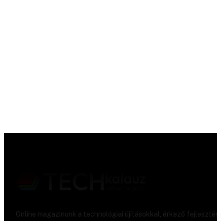
Online magazinunk a technológiai újításokkal, érkező fejlesztés