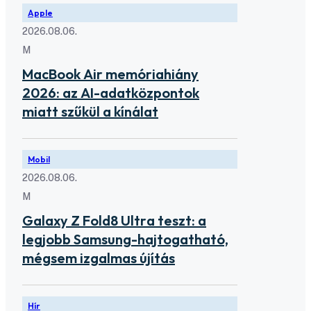
Apple
2026.08.06.
M
MacBook Air memóriahiány
2026: az AI-adatközpontok
miatt szűkül a kínálat
Mobil
2026.08.06.
M
Galaxy Z Fold8 Ultra teszt: a
legjobb Samsung-hajtogatható,
mégsem izgalmas újítás
Hír