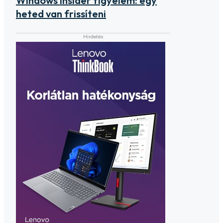
Windows Insider figyelem: egy
heted van frissíteni