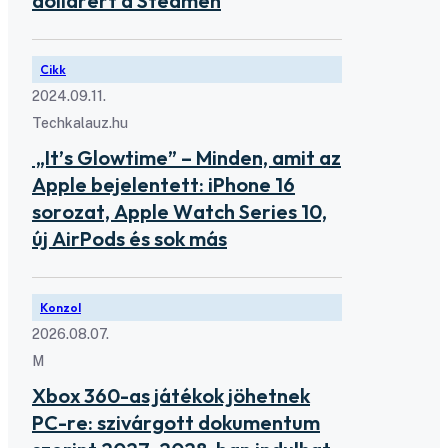
dollárért a Steamen
Cikk
2024.09.11.
Techkalauz.hu
„It’s Glowtime” – Minden, amit az
Apple bejelentett: iPhone 16
sorozat, Apple Watch Series 10,
új AirPods és sok más
Konzol
2026.08.07.
M
Xbox 360-as játékok jöhetnek
PC-re: szivárgott dokumentum