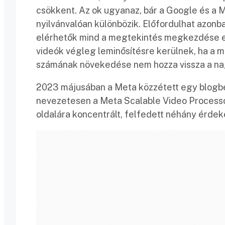
csökkent. Az ok ugyanaz, bár a Google és a M
nyilvánvalóan különbözik. Előfordulhat azon
elérhetők mind a megtekintés megkezdése el
videók végleg leminősítésre kerülnek, ha a
számának növekedése nem hozza vissza a nag
2023 májusában a Meta közzétett egy blogbej
nevezetesen a Meta Scalable Video Processor
oldalára koncentrált, felfedett néhány érdeke