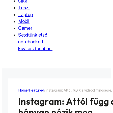
Cikk
Teszt
Laptop
Mobil
Gamer
Segítünk első
notebookod
kiválasztásában!
Home
Featured
Instagram: Attól függ a videód minősége
Instagram: Attól függ
hányan nézik meg