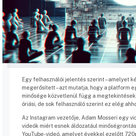
Egy felhasználói jelentés szerint – amelyet 
megerősített – azt mutatja, hogy a platform 
minősége közvetlenül függ a megtekintések 
óriási, de sok felhasználó szerint ez elég ahh
Az Instagram vezetője, Adam Mosseri egy vi
videók miért esnek áldozatául minőségrontásn
YouTube-videó, amelyet évekkel ezelőtt 720p