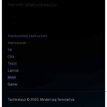
Kapcsolat:
info@techkalauz.hu
Adatkezelési tájékoztató
Impresszum
Hír
Cikk
Teszt
Laptop
Mobil
Gamer
Techkalauz © 2020. Minden jog fenntartva.