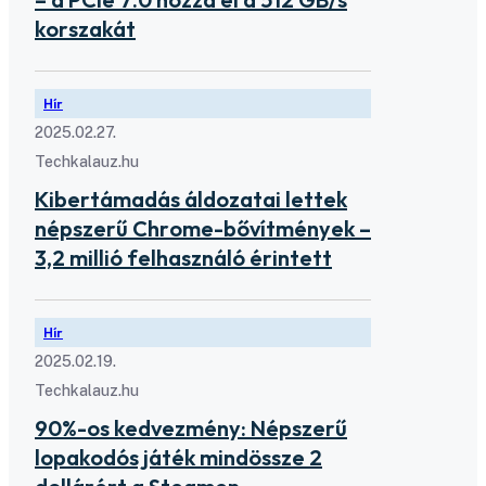
korszakát
Hír
2025.02.27.
Techkalauz.hu
Kibertámadás áldozatai lettek
népszerű Chrome-bővítmények –
3,2 millió felhasználó érintett
Hír
2025.02.19.
Techkalauz.hu
90%-os kedvezmény: Népszerű
lopakodós játék mindössze 2