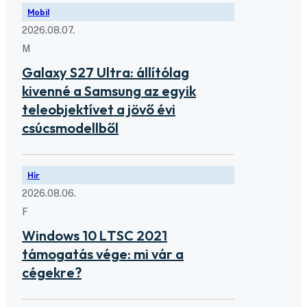
Mobil
2026.08.07.
M
Galaxy S27 Ultra: állítólag
kivenné a Samsung az egyik
teleobjektívet a jövő évi
csúcsmodellből
Hír
2026.08.06.
F
Windows 10 LTSC 2021
támogatás vége: mi vár a
cégekre?