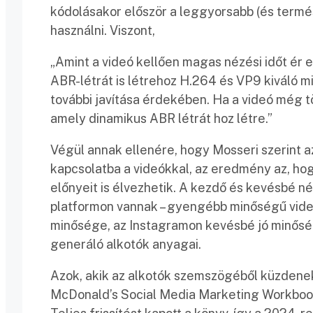
kódolásakor először a leggyorsabb (és termé
használni. Viszont,
„Amint a videó kellően magas nézési időt ér e
ABR-létrát is létrehoz H.264 és VP9 kiváló m
további javítása érdekében. Ha a videó még tö
amely dinamikus ABR létrát hoz létre.”
Végül annak ellenére, hogy Mosseri szerint 
kapcsolatba a videókkal, az eredmény az, ho
előnyeit is élvezhetik. A kezdő és kevésbé né
platformon vannak – gyengébb minőségű videók
minősége, az Instagramon kevésbé jó minőség
generáló alkotók anyagai.
Azok, akik az alkotók szemszögéből küzdenek
McDonald’s Social Media Marketing Workbook