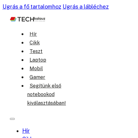
Ugrás a fő tartalomhoz
Ugrás a lábléchez
Hír
Cikk
Teszt
Laptop
Mobil
Gamer
Segítünk első
notebookod
kiválasztásában!
Hír