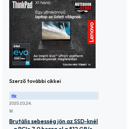
Szerző további cikkei
Hír
2025.03.24.
M
Brutális sebesség jön az SSD-knél
– a PCIe 7.0 hozza el a 512 GB/s