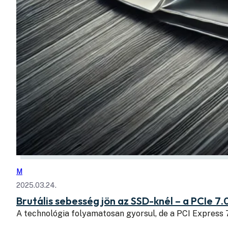
M
2025.03.24.
Brutális sebesség jön az SSD-knél – a PCIe 7.
A technológia folyamatosan gyorsul, de a PCI Express