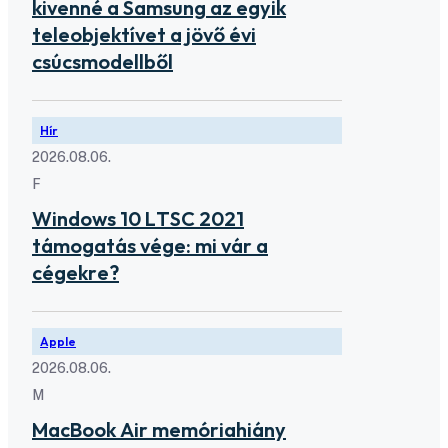
kivenné a Samsung az egyik
teleobjektívet a jövő évi
csúcsmodellből
Hír
2026.08.06.
F
Windows 10 LTSC 2021
támogatás vége: mi vár a
cégekre?
Apple
2026.08.06.
M
MacBook Air memóriahiány