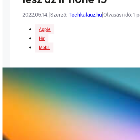
2022.05.14.
|
Szerző:
Techkalauz.hu
|
Olvasási idő: 1 
Apple
Hír
Mobil