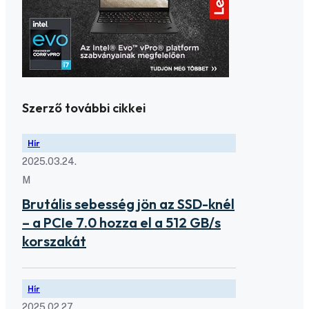
Szerző további cikkei
Hír
2025.03.24.
M
Brutális sebesség jön az SSD-knél
– a PCIe 7.0 hozza el a 512 GB/s
korszakát
Hír
2025.02.27.