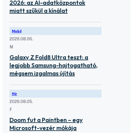
2026: az AI-adatközpontok
miatt szűkül a kínálat
Mobil
2026.08.06.
M
Galaxy Z Fold8 Ultra teszt: a
legjobb Samsung-hajtogatható,
mégsem izgalmas újítás
Hír
2026.08.05.
F
Doom fut a Paintben – egy
Microsoft-vezér mókája