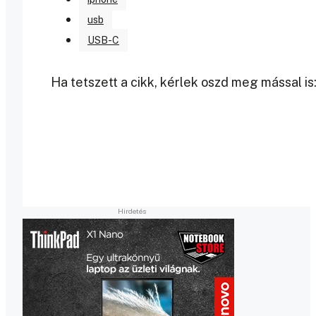
usb
USB-C
Ha tetszett a cikk, kérlek oszd meg mással is