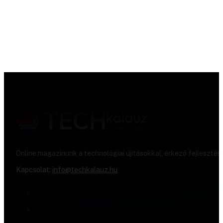
Online magazinunk a technológiai újításokkal, érkező fejlesztés
Kapcsolat:
info@techkalauz.hu