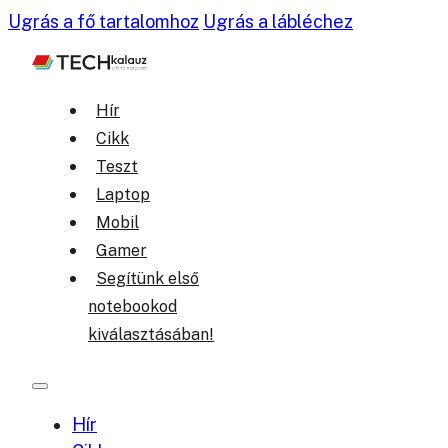
Ugrás a fő tartalomhoz
Ugrás a lábléchez
Hír
Cikk
Teszt
Laptop
Mobil
Gamer
Segítünk első
notebookod
kiválasztásában!
Hír