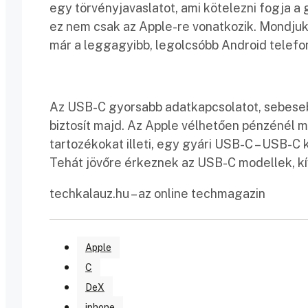
egy törvényjavaslatot, ami kötelezni fogja 
ez nem csak az Apple-re vonatkozik. Mondjuk 
már a leggagyibb, legolcsóbb Android telefon
Az USB-C gyorsabb adatkapcsolatot, sebesebb
biztosít majd. Az Apple vélhetően pénzénél ma
tartozékokat illeti, egy gyári USB-C – USB-C
Tehát jövőre érkeznek az USB-C modellek, kí
techkalauz.hu – az online techmagazin
Apple
C
DeX
iphone