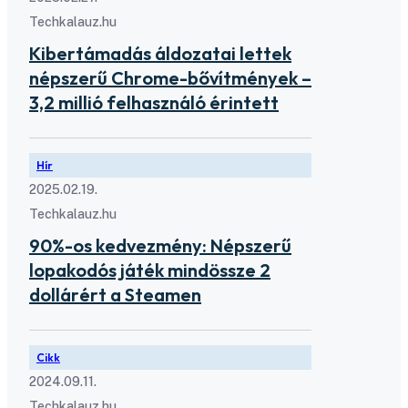
Techkalauz.hu
Kibertámadás áldozatai lettek
népszerű Chrome-bővítmények –
3,2 millió felhasználó érintett
Hír
2025.02.19.
Techkalauz.hu
90%-os kedvezmény: Népszerű
lopakodós játék mindössze 2
dollárért a Steamen
Cikk
2024.09.11.
Techkalauz.hu