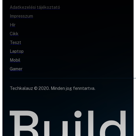
Adatkezelési tájékoztató
Impresszum
Hír
Cikk
Teszt
Laptop
Mobil
Gamer
Techkalauz © 2020. Minden jog fenntartva.