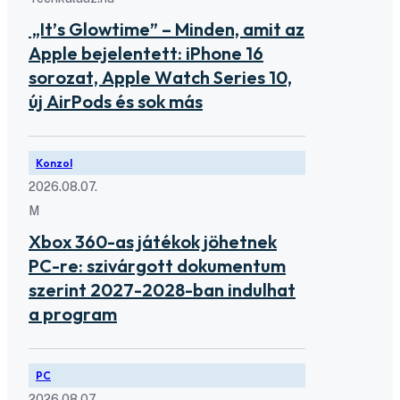
„It’s Glowtime” – Minden, amit az
Apple bejelentett: iPhone 16
sorozat, Apple Watch Series 10,
új AirPods és sok más
Konzol
2026.08.07.
M
Xbox 360-as játékok jöhetnek
PC-re: szivárgott dokumentum
szerint 2027-2028-ban indulhat
a program
PC
2026.08.07.