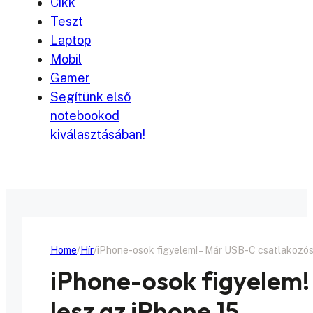
Cikk
Teszt
Laptop
Mobil
Gamer
Segítünk első
notebookod
kiválasztásában!
Home
Hír
iPhone-osok figyelem! – Már USB-C csatlakozós
iPhone-osok figyelem!
lesz az iPhone 15