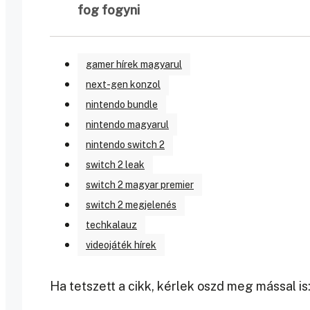
fog fogyni
gamer hírek magyarul
next-gen konzol
nintendo bundle
nintendo magyarul
nintendo switch 2
switch 2 leak
switch 2 magyar premier
switch 2 megjelenés
techkalauz
videojáték hírek
Ha tetszett a cikk, kérlek oszd meg mással is