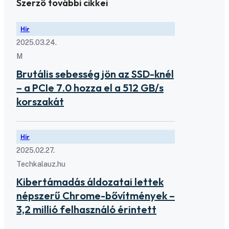
Szerző további cikkei
Hír
2025.03.24.
M
Brutális sebesség jön az SSD-knél
– a PCIe 7.0 hozza el a 512 GB/s
korszakát
Hír
2025.02.27.
Techkalauz.hu
Kibertámadás áldozatai lettek
népszerű Chrome-bővítmények –
3,2 millió felhasználó érintett