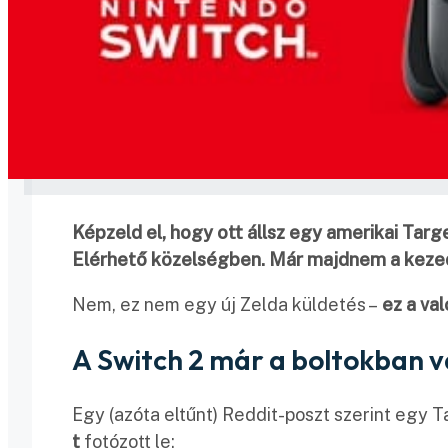
Képzeld el, hogy ott állsz egy amerikai Targ
Elérhető közelségben. Már majdnem a keze
Nem, ez nem egy új Zelda küldetés –
ez a va
A Switch 2 már a boltokban v
Egy (azóta eltűnt) Reddit-poszt szerint egy 
t
fotózott le: