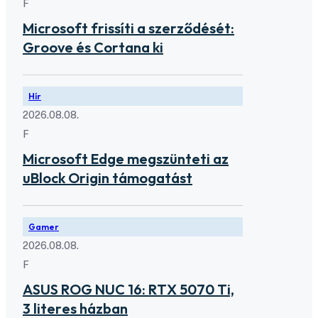
F
Microsoft frissíti a szerződését:
Groove és Cortana ki
Hír
2026.08.08.
F
Microsoft Edge megszünteti az
uBlock Origin támogatást
Gamer
2026.08.08.
F
ASUS ROG NUC 16: RTX 5070 Ti,
3 literes házban