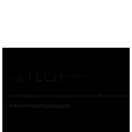
Online magazinunk a technológiai újításokkal, érkező fejlesztés
Kapcsolat:
info@techkalauz.hu