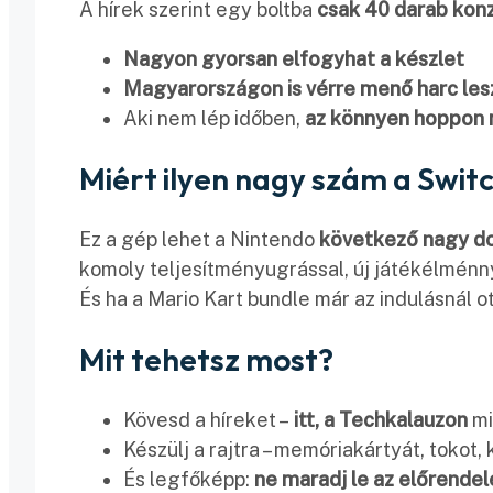
A hírek szerint egy boltba
csak 40 darab konz
Nagyon gyorsan elfogyhat a készlet
Magyarországon is vérre menő harc les
Aki nem lép időben,
az könnyen hoppon
Miért ilyen nagy szám a Swit
Ez a gép lehet a Nintendo
következő nagy d
komoly teljesítményugrással, új játékélménnye
És ha a Mario Kart bundle már az indulásnál 
Mit tehetsz most?
Kövesd a híreket –
itt, a Techkalauzon
mi
Készülj a rajtra – memóriakártyát, tokot,
És legfőképp:
ne maradj le az előrendel