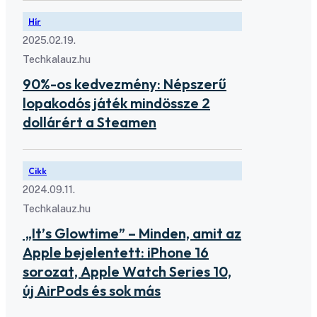
Hír
2025.02.19.
Techkalauz.hu
90%-os kedvezmény: Népszerű
lopakodós játék mindössze 2
dollárért a Steamen
Cikk
2024.09.11.
Techkalauz.hu
„It’s Glowtime” – Minden, amit az
Apple bejelentett: iPhone 16
sorozat, Apple Watch Series 10,
új AirPods és sok más