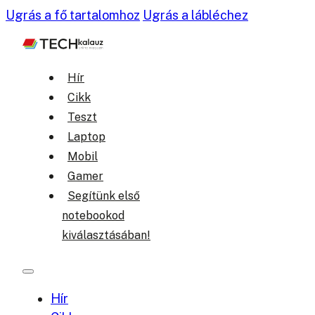
Ugrás a fő tartalomhoz
Ugrás a lábléchez
Hír
Cikk
Teszt
Laptop
Mobil
Gamer
Segítünk első
notebookod
kiválasztásában!
Hír