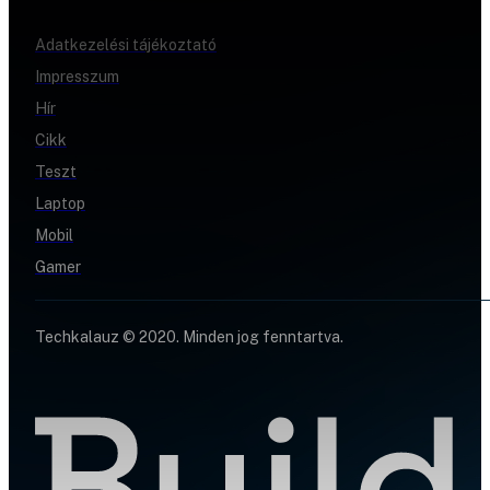
Adatkezelési tájékoztató
Impresszum
Hír
Cikk
Teszt
Laptop
Mobil
Gamer
Techkalauz © 2020. Minden jog fenntartva.