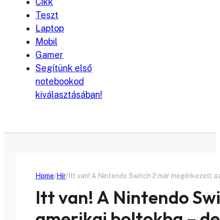
Cikk
Teszt
Laptop
Mobil
Gamer
Segítünk első
notebookod
kiválasztásában!
Home
Hír
Itt van! A Nintendo Switch 2 már megérkezett a
Itt van! A Nintendo Sw
amerikai boltokba – d