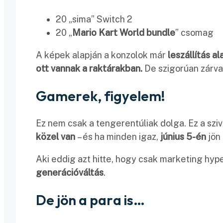
20 „sima” Switch 2
20 „
Mario Kart World bundle
” csomag
A képek alapján a konzolok már
leszállítás a
ott vannak a raktárakban.
De szigorúan zárva
Gamerek, figyelem!
Ez nem csak a tengerentúliak dolga. Ez a szi
közel van
– és ha minden igaz,
június 5-én
jön 
Aki eddig azt hitte, hogy csak marketing hype
generációváltás
.
De jön a para is…