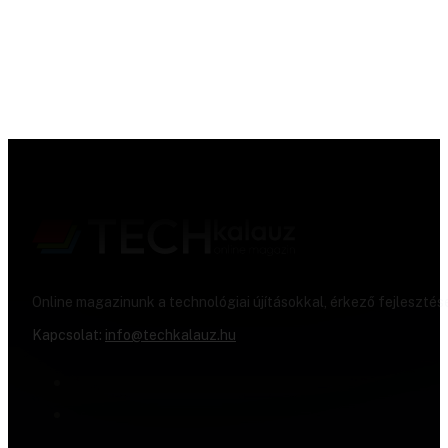
Online magazinunk a technológiai újításokkal, érkező fejlesztés
Kapcsolat:
info@techkalauz.hu