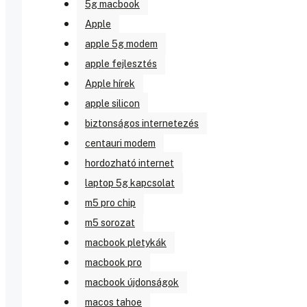
5g macbook
Apple
apple 5g modem
apple fejlesztés
Apple hírek
apple silicon
biztonságos internetezés
centauri modem
hordozható internet
laptop 5g kapcsolat
m5 pro chip
m5 sorozat
macbook pletykák
macbook pro
macbook újdonságok
macos tahoe