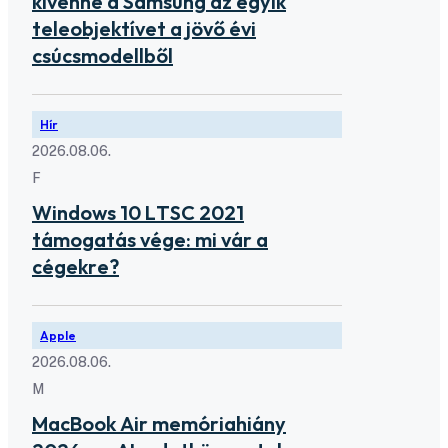
kivenné a Samsung az egyik
teleobjektívet a jövő évi
csúcsmodellből
Hír
2026.08.06.
F
Windows 10 LTSC 2021
támogatás vége: mi vár a
cégekre?
Apple
2026.08.06.
M
MacBook Air memóriahiány