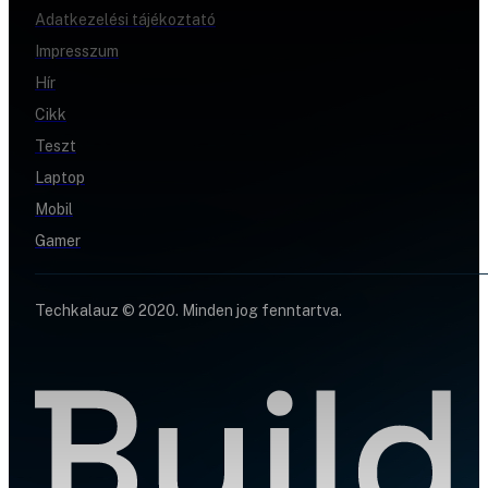
Adatkezelési tájékoztató
Impresszum
Hír
Cikk
Teszt
Laptop
Mobil
Gamer
Techkalauz © 2020. Minden jog fenntartva.