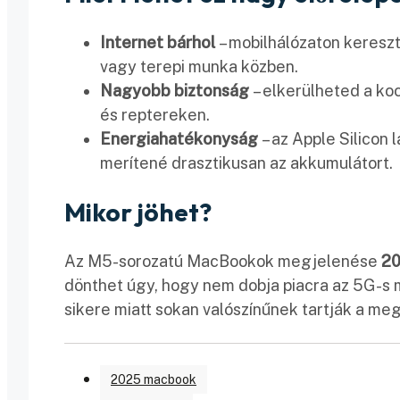
Internet bárhol
– mobilhálózaton keresztü
vagy terepi munka közben.
Nagyobb biztonság
– elkerülheted a ko
és reptereken.
Energiahatékonyság
– az Apple Silicon
merítené drasztikusan az akkumulátort.
Mikor jöhet?
Az M5-sorozatú MacBookok megjelenése
20
dönthet úgy, hogy nem dobja piacra az 5G-s m
sikere miatt sokan valószínűnek tartják a me
2025 macbook