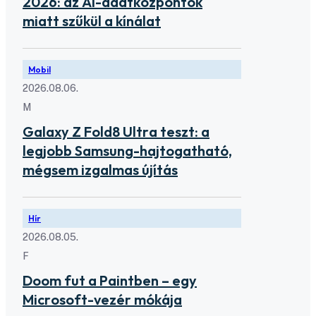
2026: az AI-adatközpontok
miatt szűkül a kínálat
Mobil
2026.08.06.
M
Galaxy Z Fold8 Ultra teszt: a
legjobb Samsung-hajtogatható,
mégsem izgalmas újítás
Hír
2026.08.05.
F
Doom fut a Paintben – egy
Microsoft-vezér mókája