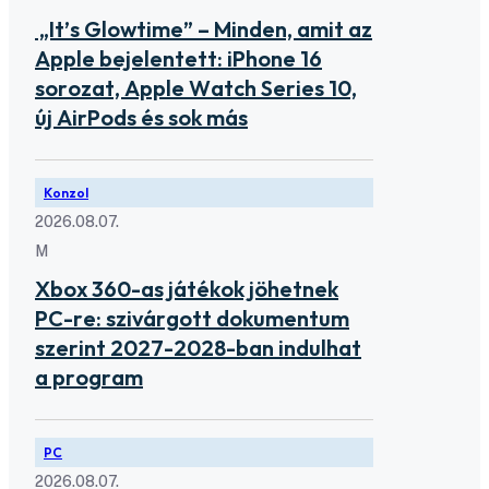
„It’s Glowtime” – Minden, amit az
Apple bejelentett: iPhone 16
sorozat, Apple Watch Series 10,
új AirPods és sok más
Konzol
2026.08.07.
M
Xbox 360-as játékok jöhetnek
PC-re: szivárgott dokumentum
szerint 2027-2028-ban indulhat
a program
PC
2026.08.07.