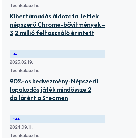
Techkalauz.hu
Kibertámadás áldozatai lettek
népszerű Chrome-bővítmények –
3,2 millió felhasználó érintett
Hír
2025.02.19.
Techkalauz.hu
90%-os kedvezmény: Népszerű
lopakodós játék mindössze 2
dollárért a Steamen
Cikk
2024.09.11.
Techkalauz.hu