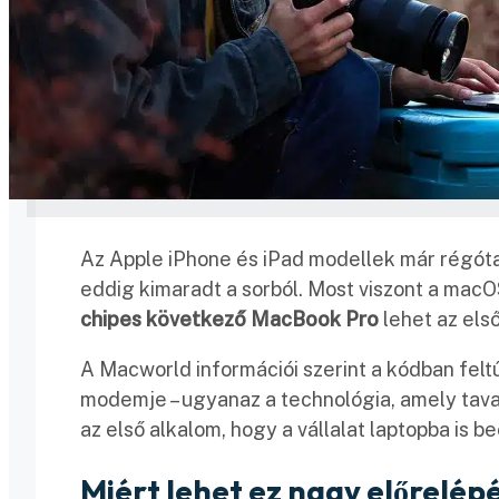
Az Apple iPhone és iPad modellek már régó
eddig kimaradt a sorból. Most viszont a macO
chipes következő MacBook Pro
lehet az els
A Macworld információi szerint a kódban feltű
modemje – ugyanaz a technológia, amely taval
az első alkalom, hogy a vállalat laptopba is be
Miért lehet ez nagy előrelép