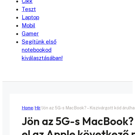
Cikk
Teszt
Laptop
Mobil
Gamer
Segítünk első
notebookod
kiválasztásában!
Home
Hír
Jön az 5G-s MacBook? – Kiszivárgott kód árulh
Jön az 5G-s MacBook? 
el az Apple következő