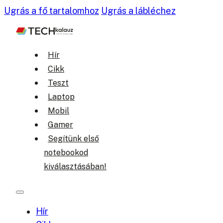
Ugrás a fő tartalomhoz
Ugrás a lábléchez
Hír
Cikk
Teszt
Laptop
Mobil
Gamer
Segítünk első
notebookod
kiválasztásában!
Hír