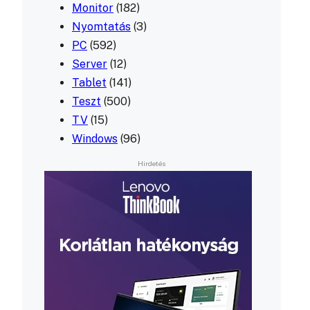
Monitor
(182)
Nyomtatás
(3)
PC
(592)
Server
(12)
Tablet
(141)
Teszt
(500)
TV
(15)
Windows
(96)