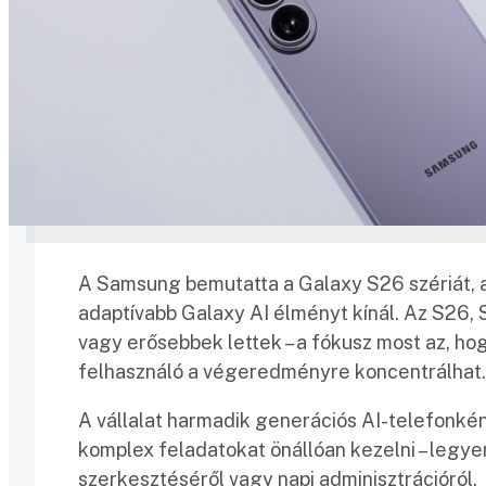
A Samsung bemutatta a Galaxy S26 szériát, am
adaptívabb Galaxy AI élményt kínál. Az S26
vagy erősebbek lettek – a fókusz most az, ho
felhasználó a végeredményre koncentrálhat.
A vállalat harmadik generációs AI-telefonként
komplex feladatokat önállóan kezelni – legye
szerkesztéséről vagy napi adminisztrációról.