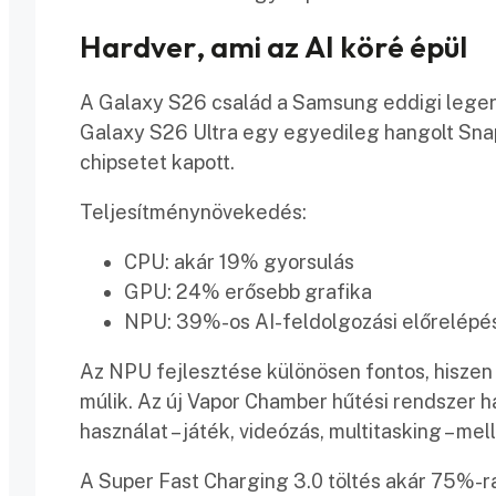
Hardver, ami az AI köré épül
A Galaxy S26 család a Samsung eddigi legerő
Galaxy S26 Ultra egy egyedileg hangolt Snap
chipsetet kapott.
Teljesítménynövekedés:
CPU: akár 19% gyorsulás
GPU: 24% erősebb grafika
NPU: 39%-os AI-feldolgozási előrelépé
Az NPU fejlesztése különösen fontos, hiszen
múlik. Az új Vapor Chamber hűtési rendszer ha
használat – játék, videózás, multitasking – mell
A Super Fast Charging 3.0 töltés akár 75%-ra 