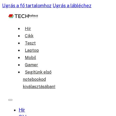
Ugrás a fő tartalomhoz
Ugrás a lábléchez
Hír
Cikk
Teszt
Laptop
Mobil
Gamer
Segítünk első
notebookod
kiválasztásában!
Hír