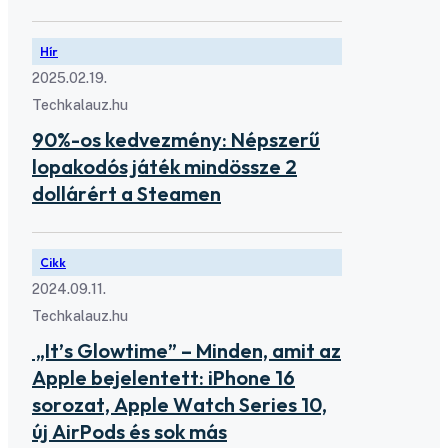
Hír
2025.02.19.
Techkalauz.hu
90%-os kedvezmény: Népszerű
lopakodós játék mindössze 2
dollárért a Steamen
Cikk
2024.09.11.
Techkalauz.hu
„It’s Glowtime” – Minden, amit az
Apple bejelentett: iPhone 16
sorozat, Apple Watch Series 10,
új AirPods és sok más