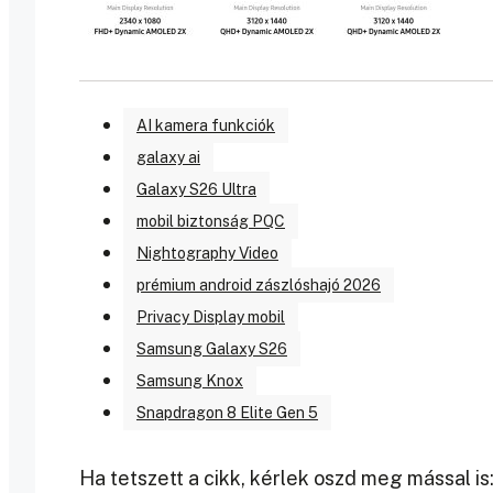
AI kamera funkciók
galaxy ai
Galaxy S26 Ultra
mobil biztonság PQC
Nightography Video
prémium android zászlóshajó 2026
Privacy Display mobil
Samsung Galaxy S26
Samsung Knox
Snapdragon 8 Elite Gen 5
Ha tetszett a cikk, kérlek oszd meg mással is