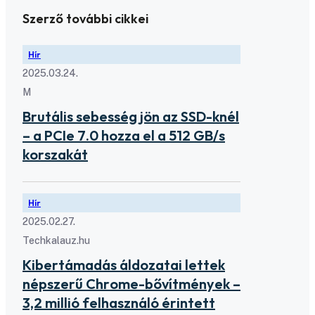
Szerző további cikkei
Hír
2025.03.24.
M
Brutális sebesség jön az SSD-knél
– a PCIe 7.0 hozza el a 512 GB/s
korszakát
Hír
2025.02.27.
Techkalauz.hu
Kibertámadás áldozatai lettek
népszerű Chrome-bővítmények –
3,2 millió felhasználó érintett