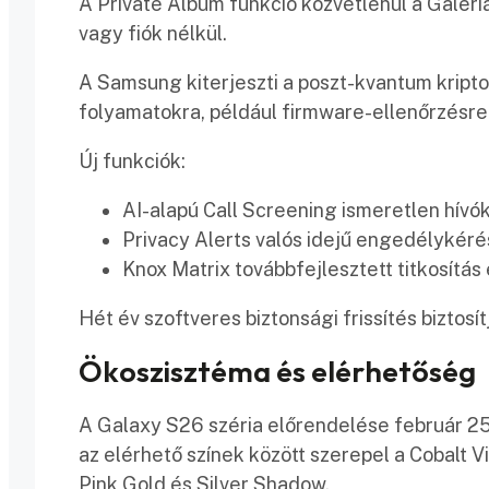
A Private Album funkció közvetlenül a Galéri
vagy fiók nélkül.
A Samsung kiterjeszti a poszt-kvantum kripto
folyamatokra, például firmware-ellenőrzésre
Új funkciók:
AI-alapú Call Screening ismeretlen hívó
Privacy Alerts valós idejű engedélykér
Knox Matrix továbbfejlesztett titkosítás
Hét év szoftveres biztonsági frissítés biztosí
Ökoszisztéma és elérhetőség
A Galaxy S26 széria előrendelése február 25
az elérhető színek között szerepel a Cobalt Vi
Pink Gold és Silver Shadow.