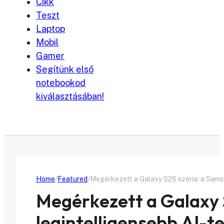
Cikk
Teszt
Laptop
Mobil
Gamer
Segítünk első
notebookod
kiválasztásában!
Home
Featured
Megérkezett a Galaxy S26 széria: a Samsu
Megérkezett a Galaxy 
legintelligensebb AI-t