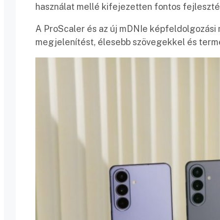
használat mellé kifejezetten fontos fejleszté
A ProScaler és az új mDNIe képfeldolgozási mo
megjelenítést, élesebb szövegekkel és term