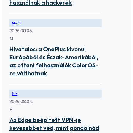
használnak a hackerek
Mobil
2026.08.05.
M
Hivatalos: a OnePlus kivonul
Európából és Észak-Amerikából,
az ottani felhasználók ColorOS-
re válthatnak
Hír
2026.08.04.
F
Az Edge beépített VPN-je
kevesebbet véd, mint gondolnád