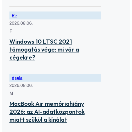
Hír
2026.08.06.
F
Windows 10 LTSC 2021
támogatás vége: mi vár a
cégekre?
Apple
2026.08.06.
M
MacBook Air memóriahiány
2026: az AI-adatközpontok
miatt szűkül a kínálat