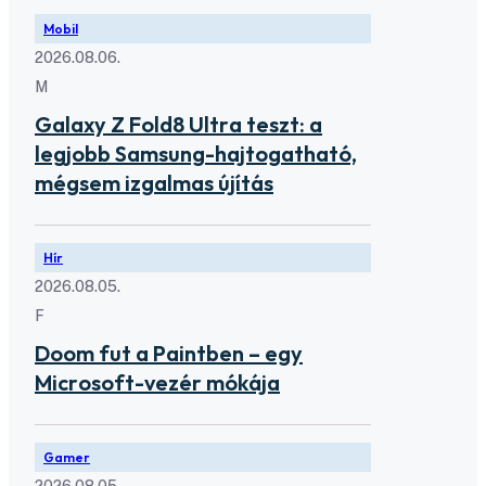
Mobil
2026.08.06.
M
Galaxy Z Fold8 Ultra teszt: a
legjobb Samsung-hajtogatható,
mégsem izgalmas újítás
Hír
2026.08.05.
F
Doom fut a Paintben – egy
Microsoft-vezér mókája
Gamer