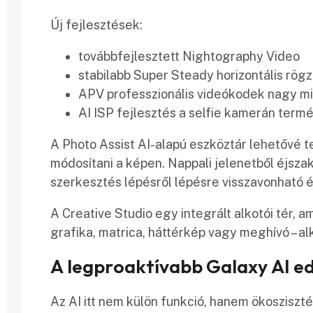
Új fejlesztések:
továbbfejlesztett Nightography Video
stabilabb Super Steady horizontális rögz
APV professzionális videókodek nagy m
AI ISP fejlesztés a selfie kamerán ter
A Photo Assist AI-alapú eszköztár lehetővé te
módosítani a képen. Nappali jelenetből éjszak
szerkesztés lépésről lépésre visszavonható 
A Creative Studio egy integrált alkotói tér, a
grafika, matrica, háttérkép vagy meghívó – al
A legproaktívabb Galaxy AI e
Az AI itt nem külön funkció, hanem ökosziszt