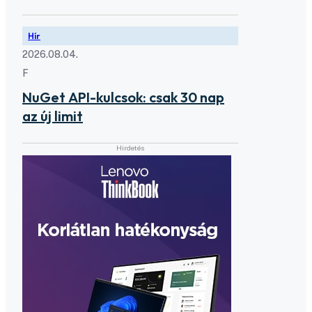
Hír
2026.08.04.
F
NuGet API-kulcsok: csak 30 nap
az új limit