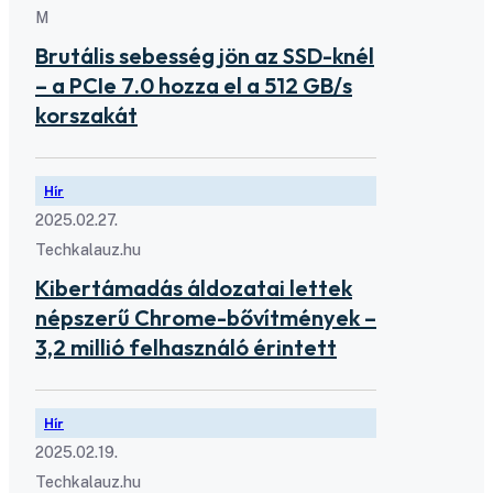
M
Brutális sebesség jön az SSD-knél
– a PCIe 7.0 hozza el a 512 GB/s
korszakát
Hír
2025.02.27.
Techkalauz.hu
Kibertámadás áldozatai lettek
népszerű Chrome-bővítmények –
3,2 millió felhasználó érintett
Hír
2025.02.19.
Techkalauz.hu