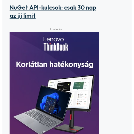
NuGet API-kulcsok: csak 30 nap
az új limit