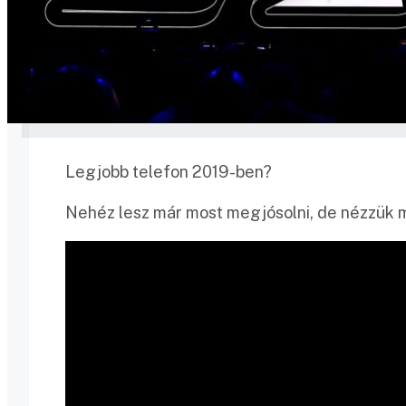
Legjobb telefon 2019-ben?
Nehéz lesz már most megjósolni, de nézzük m