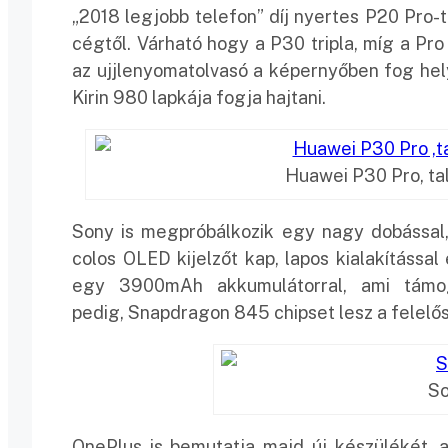
„2018 legjobb telefon” díj nyertes P20 Pro-
cégtől. Várható hogy a P30 tripla, míg a Pr
az ujjlenyomatolvasó a képernyőben fog hel
Kirin 980 lapkája fogja hajtani.
Huawei P30 Pro, ta
Sony is megpróbálkozik egy nagy dobással,
colos OLED kijelzőt kap, lapos kialakítássa
egy 3900mAh akkumulátorral, ami támog
pedig, Snapdragon 845 chipset lesz a felelős
So
OnePlus is bemutatja majd új készülékét, 