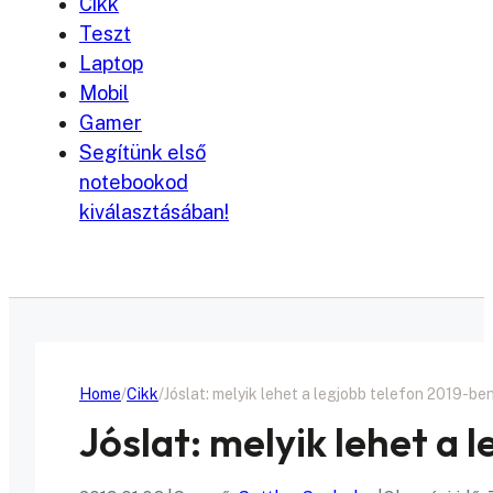
Cikk
Teszt
Laptop
Mobil
Gamer
Segítünk első
notebookod
kiválasztásában!
Home
Cikk
Jóslat: melyik lehet a legjobb telefon 2019-be
Jóslat: melyik lehet a 