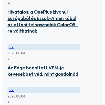
M
Hivatalos: a OnePlus kivonul
Európából és Észak-Amerikából,
az ottani felhasználók ColorOS-
re válthatnak
Hír
2026.08.04.
F
Az Edge beépített VPN-je
kevesebbet véd, mint gondolnád
Hír
2026.08.04.
F