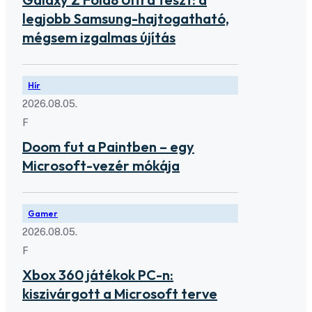
legjobb Samsung-hajtogatható,
mégsem izgalmas újítás
Hír
2026.08.05.
F
Doom fut a Paintben – egy
Microsoft-vezér mókája
Gamer
2026.08.05.
F
Xbox 360 játékok PC-n:
kiszivárgott a Microsoft terve