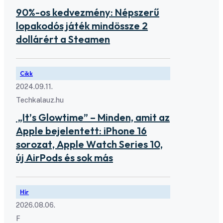
90%-os kedvezmény: Népszerű
lopakodós játék mindössze 2
dollárért a Steamen
Cikk
2024.09.11.
Techkalauz.hu
„It’s Glowtime” – Minden, amit az
Apple bejelentett: iPhone 16
sorozat, Apple Watch Series 10,
új AirPods és sok más
Hír
2026.08.06.
F