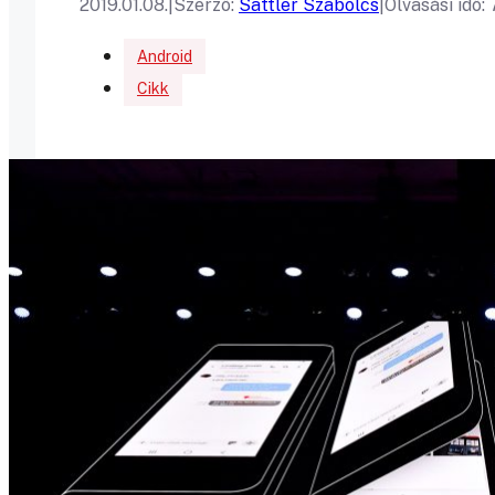
2019.01.08.
|
Szerző:
Sattler Szabolcs
|
Olvasási idő:
Android
Cikk