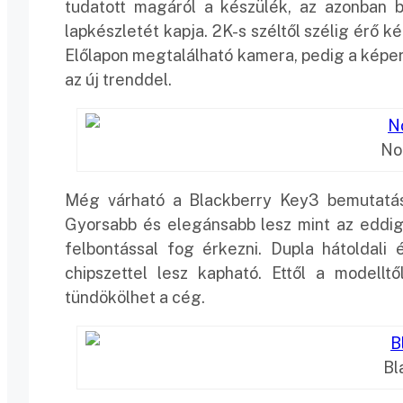
tudatott magáról a készülék, az azonban
lapkészletét kapja. 2K-s széltől szélig érő 
Előlapon megtalálható kamera, pedig a képer
az új trenddel.
No
Még várható a Blackberry Key3 bemutatása, 
Gyorsabb és elegánsabb lesz mint az eddigi
felbontással fog érkezni. Dupla hátoldali
chipszettel lesz kapható. Ettől a modellt
tündökölhet a cég.
Bl