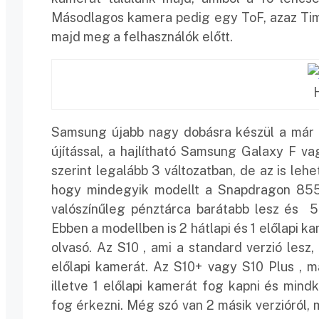
Másodlagos kamera pedig egy ToF, azaz Time
majd meg a felhasználók előtt.
Samsung újabb nagy dobásra készül a már i
újítással, a hajlítható Samsung Galaxy F v
szerint legalább 3 változatban, de az is leh
hogy mindegyik modellt a Snapdragon 855 c
valószínűleg pénztárca barátabb lesz és 5
Ebben a modellben is 2 hátlapi és 1 előlapi ka
olvasó. Az S10 , ami a standard verzió lesz, 
előlapi kamerát. Az S10+ vagy S10 Plus , m
illetve 1 előlapi kamerát fog kapni és min
fog érkezni. Még szó van 2 másik verzióról,