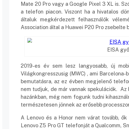
Mate 20 Pro vagy a Google Pixel 3 XL is. Sz
a telefon piacon. Viszont ha a hivatalos d
általuk megkérdezett felhasználók véle
Association által a Huawei P20 Pro zsebelte b
EISA győ
2019-es év sem lesz langyosabb, új mobi
Világkongresszusig (MWC) , ami Barcelona-ban
bemutatásra, az ez évben megjelenő telefo
nem tudjuk, de már vannak spekulációk. Az b
hazánkban, még nem fogunk tudni kihasználni)
természetesen jönnek az erősebb processzo
A Lenovo és a Honor nem várat tovább, ők p
Lenovo Z5 Pro GT telefonját a Qualcomm, Sn