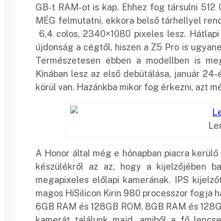
GB-t RAM-ot is kap. Ehhez fog társulni 512 
MÉG felmutatni, ekkora belső tárhellyel re
6,4 colos, 2340×1080 pixeles lesz. Hátlapi
újdonság a cégtől, hiszen a Z5 Pro is ugyan
Természetesen ebben a modellben is megtal
Kínában lesz az első debütálása, január 24-é
körül van. Hazánkba mikor fog érkezni, azt m
Le
A Honor által még e hónapban piacra kerülő
készülékről az az, hogy a kijelzőjében b
megapixeles előlapi kamerának. IPS kijelző
magos HiSilicon Kirin 980 processzor fogja ha
6GB RAM és 128GB ROM, 8GB RAM és 128GB
kamerát találunk majd, amiből a fő lenc