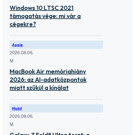
Windows 10 LTSC 2021
támogatás vége: mi vár a
cégekre?
Apple
2026.08.06.
M
MacBook Air memóriahiány
2026: az AI-adatközpontok
miatt szűkül a kínálat
Mobil
2026.08.06.
M
Galaxy Z Fold8 Ultra teszt: a