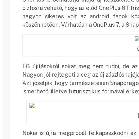
biztosra vehető, hogy az előd OnePlus 6T friss
nagyon sikeres volt az android fanok kö
köszönhetően. Várhatóan a OnePlus 7, a Snap
LG újításokról sokat még nem tudni, de az
Nagyon jól rejtegeti a cég az új zászlóshajójá
Azt jósolják, hogy természetesen Snapdragon
ismerhető, illetve futurisztikus formával érke
Nokia is újra megpróbál felkapaszkodni az