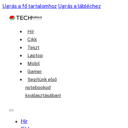
Ugrás a fő tartalomhoz
Ugrás a lábléchez
Hír
Cikk
Teszt
Laptop
Mobil
Gamer
Segítünk első
notebookod
kiválasztásában!
Hír