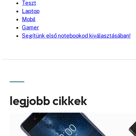
Teszt
Laptop
Mobil
Gamer
Segítünk első notebookod kiválasztásában!
legjobb cikkek