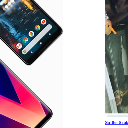
Sattler Sza