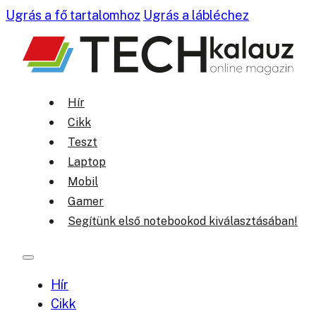
Ugrás a fő tartalomhoz
Ugrás a lábléchez
Hír
Cikk
Teszt
Laptop
Mobil
Gamer
Segítünk első notebookod kiválasztásában!
Hír
Cikk