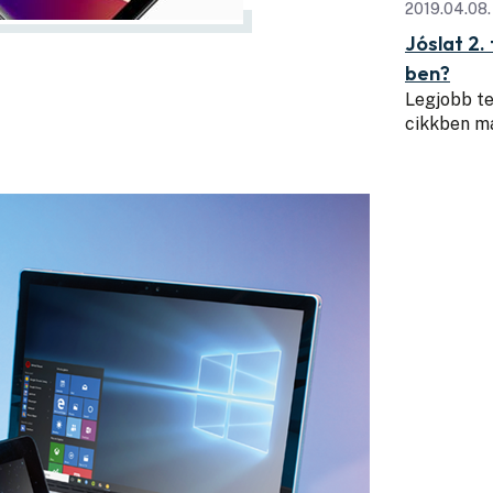
2019.04.08.
Jóslat 2.
ben?
Legjobb te
cikkben m