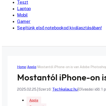
Teszt
Laptop
Mobil
Gamer
Segítünk első notebookod kiválasztásában!
Home
Apple
Mostantól iPhone-on is van Adobe Photosho
Mostantól iPhone-on 
2025.02.25.
|
Szerző:
Techkalauz.hu
|
Olvasási idő: 1 
Apple