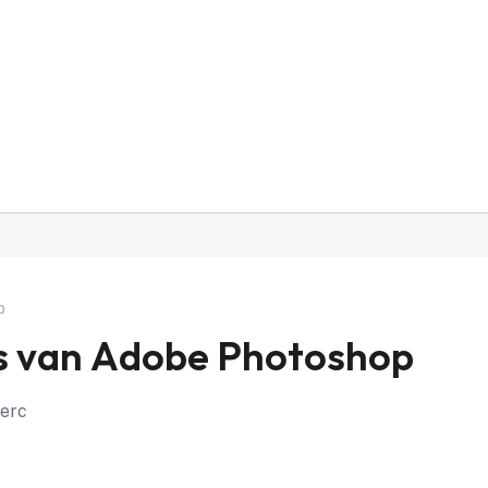
p
is van Adobe Photoshop
perc