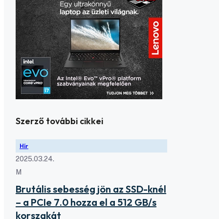
Szerző további cikkei
Hír
2025.03.24.
M
Brutális sebesség jön az SSD-knél
– a PCIe 7.0 hozza el a 512 GB/s
korszakát