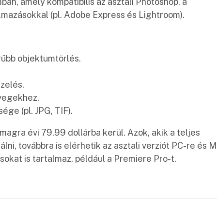
n, amely kompatibilis az asztali Photoshop, a
mazásokkal (pl. Adobe Express és Lightroom).
rűbb objektumtörlés.
zelés.
övegekhez.
ége (pl. JPG, TIF).
agra évi 79,99 dollárba kerül. Azok, akik a teljes
ni, továbbra is elérhetik az asztali verziót PC-re és 
okat is tartalmaz, például a Premiere Pro-t.