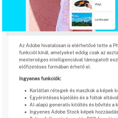
Az Adobe hivatalosan is elérhetővé tette a 
funkciót kínál, amelyeket eddig csak az aszta
mesterséges intelligenciával támogatott esz
előfizetéses formában érhető el.
Ingyenes funkciók:
Korlátlan rétegek és maszkok a képek k
Egyérintéses kijelölés és a foltok eltáv
AI-alapú generatív kitöltés és bővítés a
Ingyenes Adobe Stock képek hozzáadása