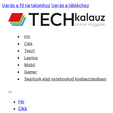
Ugrás a fő tartalomhoz
Ugrás a lábléchez
Hír
Cikk
Teszt
Laptop
Mobil
Gamer
Segítünk első notebookod kiválasztásában!
Hír
Cikk