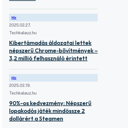
Hír
2025.02.27.
Techkalauz.hu
Kibertámadás áldozatai lettek
népszerű Chrome-bővítmények –
3,2 millió felhasználó érintett
Hír
2025.02.19.
Techkalauz.hu
90%-os kedvezmény: Népszerű
lopakodós játék mindössze 2
dollárért a Steamen