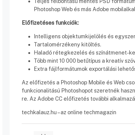
Teljes felbontású mentés PSD formátumba
Photoshop Web és más Adobe mobilalkal
Előfizetéses funkciók:
Intelligens objektumkijelölés és egysze
Tartalomérzékeny kitöltés.
Haladó rétegkezelés és színátmenet-ke
Több mint 10 000 betűtípus a kreatív sz
Extra fájlformátumok exportálási lehetős
Az előfizetés a Photoshop Mobile és Web csom
funkcionalitású Photoshopot szeretnék használ
re. Az Adobe CC előfizetés további alkalmazás
techkalauz.hu – az online techmagazin