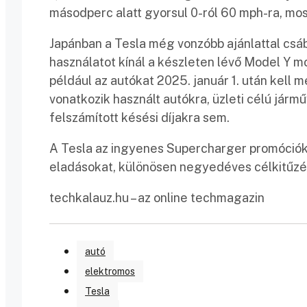
másodperc alatt gyorsul 0-ról 60 mph-ra, most
Japánban a Tesla még vonzóbb ajánlattal csáb
használatot kínál a készleten lévő Model Y mo
például az autókat 2025. január 1. után kell m
vonatkozik használt autókra, üzleti célú járm
felszámított késési díjakra sem.
A Tesla az ingyenes Supercharger promócióka
eladásokat, különösen negyedéves célkitűzé
techkalauz.hu – az online techmagazin
autó
elektromos
Tesla