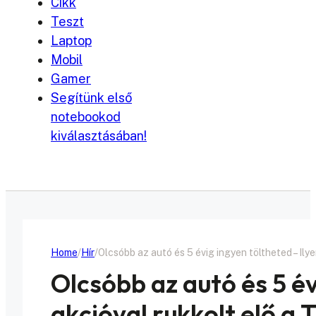
Cikk
Teszt
Laptop
Mobil
Gamer
Segítünk első
notebookod
kiválasztásában!
Home
Hír
Olcsóbb az autó és 5 évig ingyen töltheted – Ilye
Olcsóbb az autó és 5 év
akcióval rukkolt elő a 