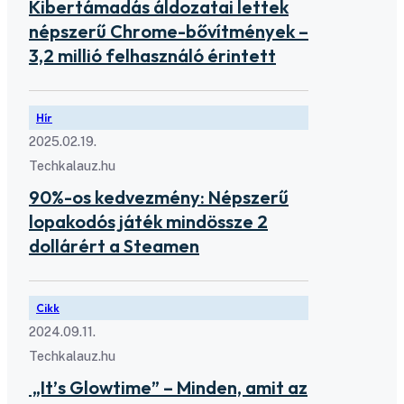
Kibertámadás áldozatai lettek
népszerű Chrome-bővítmények –
3,2 millió felhasználó érintett
Hír
2025.02.19.
Techkalauz.hu
90%-os kedvezmény: Népszerű
lopakodós játék mindössze 2
dollárért a Steamen
Cikk
2024.09.11.
Techkalauz.hu
„It’s Glowtime” – Minden, amit az