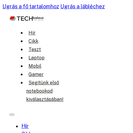
Ugrás a fő tartalomhoz
Ugrás a lábléchez
Hír
Cikk
Teszt
Laptop
Mobil
Gamer
Segítünk első
notebookod
kiválasztásában!
Hír