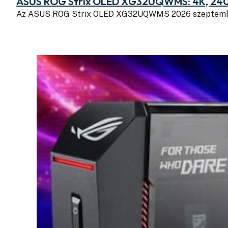
ASUS ROG Strix OLED XG32UQWMS: 4K, 240
Az ASUS ROG Strix OLED XG32UQWMS 2026 szeptembe