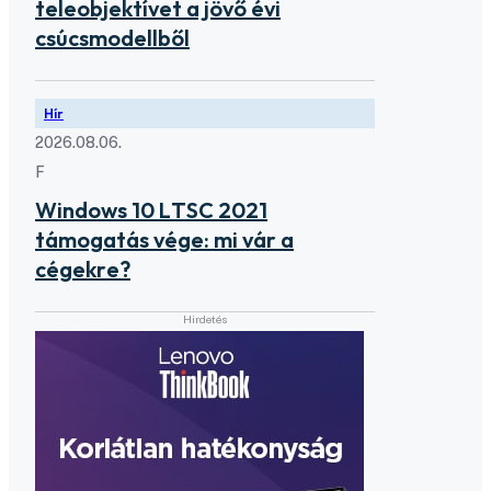
teleobjektívet a jövő évi
csúcsmodellből
Hír
2026.08.06.
F
Windows 10 LTSC 2021
támogatás vége: mi vár a
cégekre?