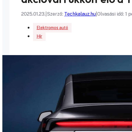
2025.01.23.
|
Szerző:
Techkalauz.hu
|
Olvasási idő: 1 
Elektromos autó
Hír