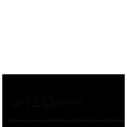
Online magazinunk a technológiai újításokkal, érkező fejlesztés