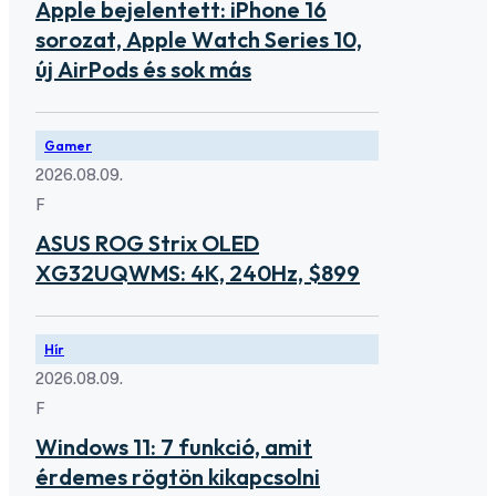
Apple bejelentett: iPhone 16
sorozat, Apple Watch Series 10,
új AirPods és sok más
Gamer
2026.08.09.
F
ASUS ROG Strix OLED
XG32UQWMS: 4K, 240Hz, $899
Hír
2026.08.09.
F
Windows 11: 7 funkció, amit
érdemes rögtön kikapcsolni