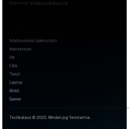
Kapcsolat:
info@techkalauz.hu
Adatkezelési tájékoztató
Impresszum
Hír
Cikk
Teszt
Laptop
Mobil
Gamer
Techkalauz © 2020. Minden jog fenntartva.