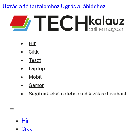
Ugrás a fő tartalomhoz
Ugrás a lábléchez
Hír
Cikk
Teszt
Laptop
Mobil
Gamer
Segítünk első notebookod kiválasztásában!
Hír
Cikk