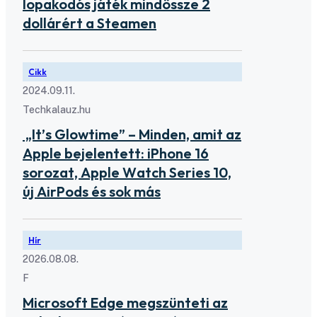
lopakodós játék mindössze 2
dollárért a Steamen
Cikk
2024.09.11.
Techkalauz.hu
„It’s Glowtime” – Minden, amit az
Apple bejelentett: iPhone 16
sorozat, Apple Watch Series 10,
új AirPods és sok más
Hír
2026.08.08.
F
Microsoft Edge megszünteti az