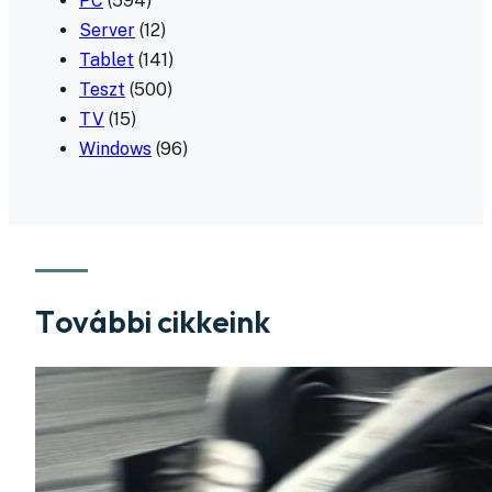
PC
(594)
Server
(12)
Tablet
(141)
Teszt
(500)
TV
(15)
Windows
(96)
További cikkeink