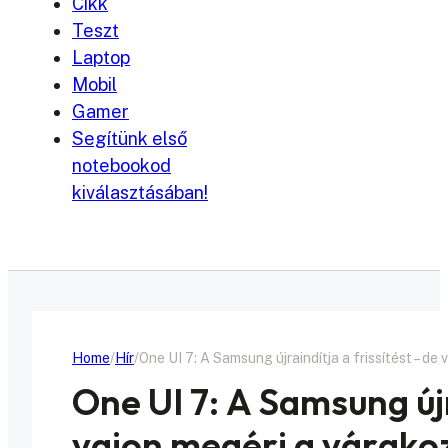
Cikk
Teszt
Laptop
Mobil
Gamer
Segítünk első
notebookod
kiválasztásában!
Home
Hír
One UI 7: A Samsung újraindítja a frissítést – de
One UI 7: A Samsung újr
vajon megéri a várako