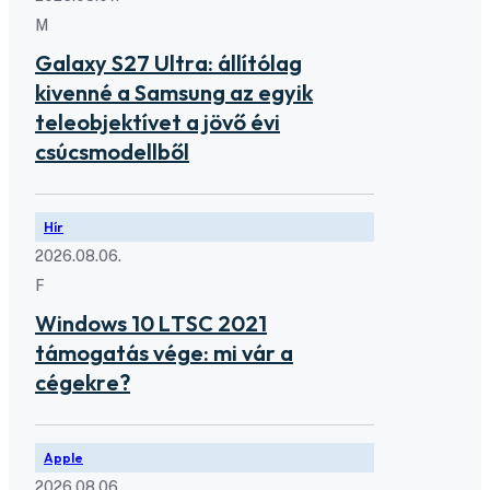
M
Galaxy S27 Ultra: állítólag
kivenné a Samsung az egyik
teleobjektívet a jövő évi
csúcsmodellből
Hír
2026.08.06.
F
Windows 10 LTSC 2021
támogatás vége: mi vár a
cégekre?
Apple
2026.08.06.