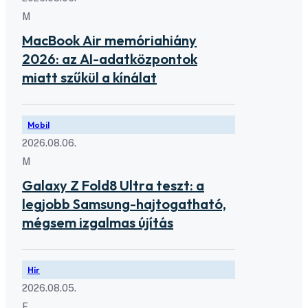
M
MacBook Air memóriahiány
2026: az AI-adatközpontok
miatt szűkül a kínálat
Mobil
2026.08.06.
M
Galaxy Z Fold8 Ultra teszt: a
legjobb Samsung-hajtogatható,
mégsem izgalmas újítás
Hír
2026.08.05.
F