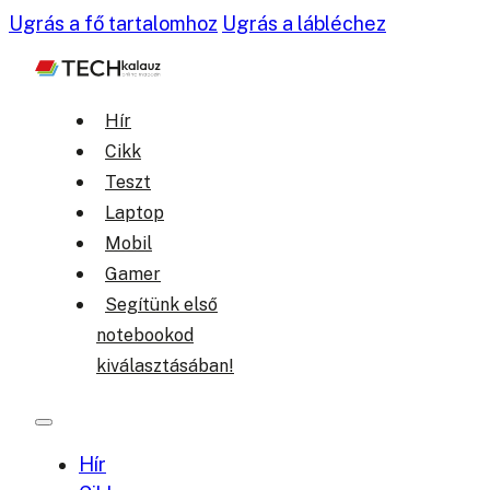
Ugrás a fő tartalomhoz
Ugrás a lábléchez
Hír
Cikk
Teszt
Laptop
Mobil
Gamer
Segítünk első
notebookod
kiválasztásában!
Hír