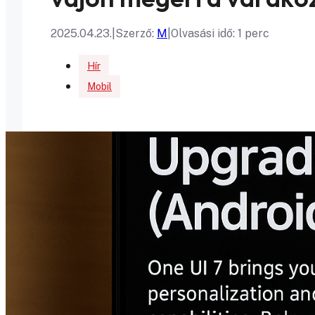
2025.04.23.
|
Szerző:
M
|
Olvasási idő: 1 perc
Hír
Mobil