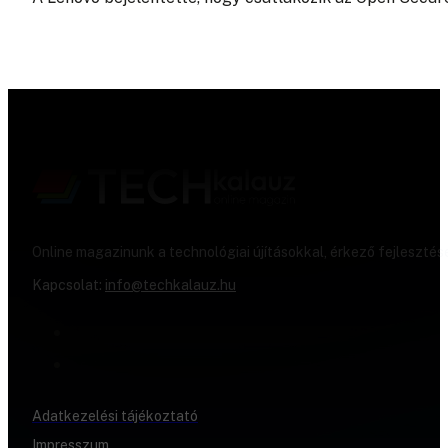
Online magazinunk a technológiai újításokkal, érkező fejlesztés
Kapcsolat:
info@techkalauz.hu
Adatkezelési tájékoztató
Impresszum