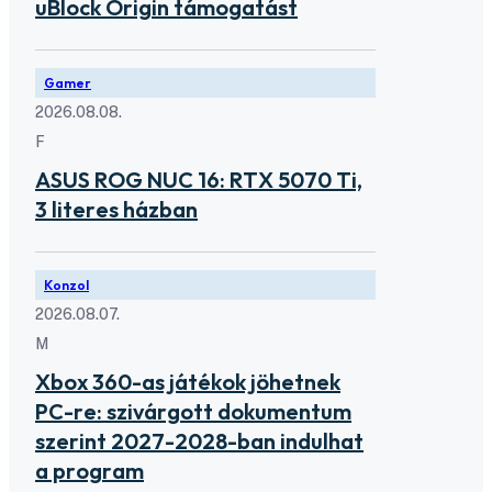
uBlock Origin támogatást
Gamer
2026.08.08.
F
ASUS ROG NUC 16: RTX 5070 Ti,
3 literes házban
Konzol
2026.08.07.
M
Xbox 360-as játékok jöhetnek
PC-re: szivárgott dokumentum
szerint 2027-2028-ban indulhat
a program