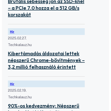
Brutális sebesség jön az SSD-knél
– a PCIe 7.0 hozza el a 512 GB/s
korszakát
Hír
2025.02.27.
Techkalauz.hu
Kibertámadás áldozatai lettek
népszerű Chrome-bővítmények –
3,2 millió felhasználó érintett
Hír
2025.02.19.
Techkalauz.hu
90%-os kedvezmény: Népszerű