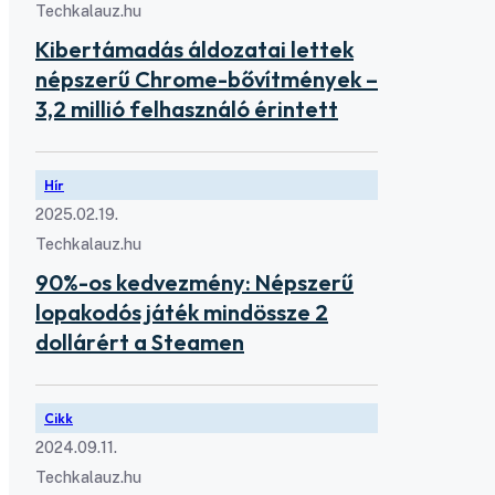
Techkalauz.hu
Kibertámadás áldozatai lettek
népszerű Chrome-bővítmények –
3,2 millió felhasználó érintett
Hír
2025.02.19.
Techkalauz.hu
90%-os kedvezmény: Népszerű
lopakodós játék mindössze 2
dollárért a Steamen
Cikk
2024.09.11.
Techkalauz.hu