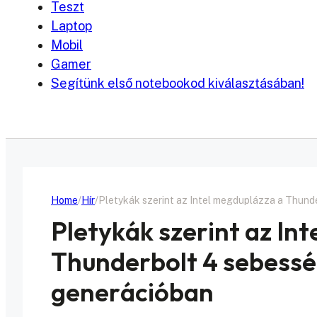
Teszt
Laptop
Mobil
Gamer
Segítünk első notebookod kiválasztásában!
Home
Hír
Pletykák szerint az Intel megduplázza a Thund
Pletykák szerint az In
Thunderbolt 4 sebessé
generációban