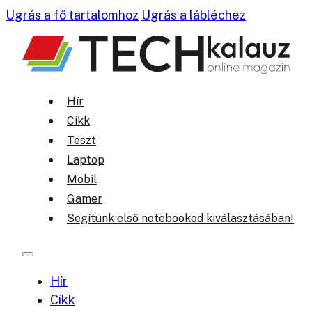
Ugrás a fő tartalomhoz
Ugrás a lábléchez
Hír
Cikk
Teszt
Laptop
Mobil
Gamer
Segítünk első notebookod kiválasztásában!
Hír
Cikk