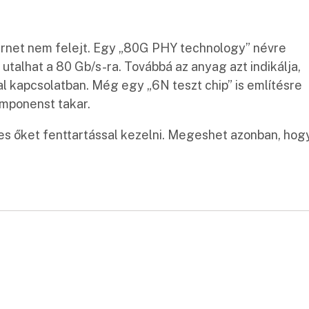
nternet nem felejt. Egy „80G PHY technology” névre
 utalhat a 80 Gb/s-ra. Továbbá az anyag azt indikálja,
l kapcsolatban. Még egy „6N teszt chip” is említésre
mponenst takar.
s őket fenttartással kezelni. Megeshet azonban, hog