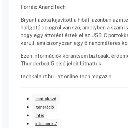
Forrás: AnandTech
Bryant azóta kijavított a hibát, azonban az i
hallgató dologról van szó, amelyben a szám is
hogy egy áttörést értek el az USB-C portokka
került, ami bizonyosan egy 6 nanométeres ko
Ezen információk korántsem biztosak, érdeme
Thunderbolt 5 első jeleit láthattuk.
techkalauz.hu – az online tech magazin
csatlakozó
generáció
Intel
intel core i7