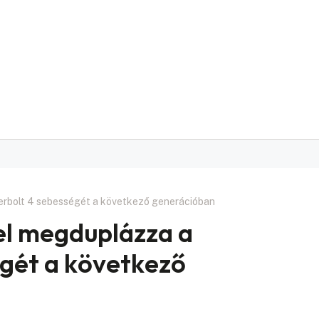
erbolt 4 sebességét a következő generációban
tel megduplázza a
gét a következő