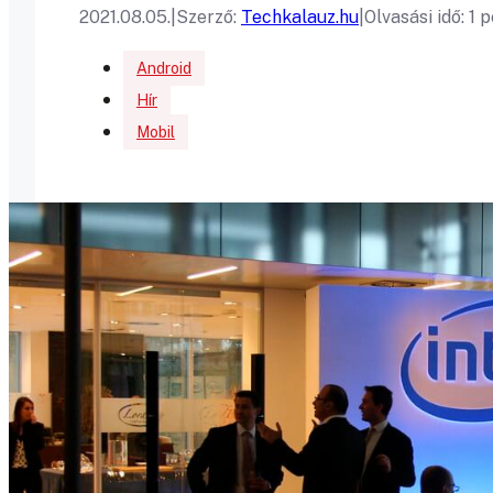
2021.08.05.
|
Szerző:
Techkalauz.hu
|
Olvasási idő: 1 
Android
Hír
Mobil