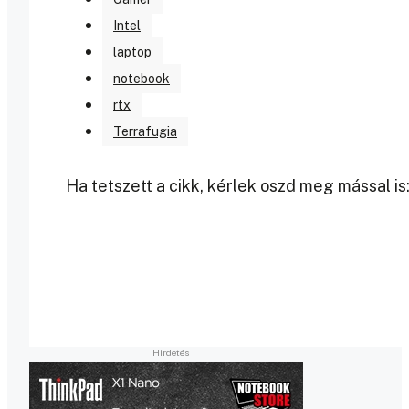
Intel
laptop
notebook
rtx
Terrafugia
Ha tetszett a cikk, kérlek oszd meg mással is