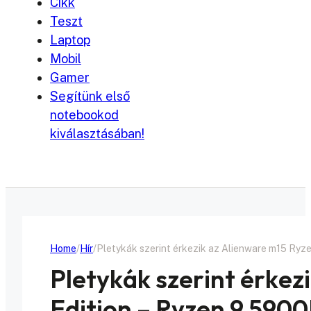
Cikk
Teszt
Laptop
Mobil
Gamer
Segítünk első
notebookod
kiválasztásában!
Home
Hír
Pletykák szerint érkezik az Alienware m15 Ryz
Pletykák szerint érkez
Edition – Ryzen 9 590