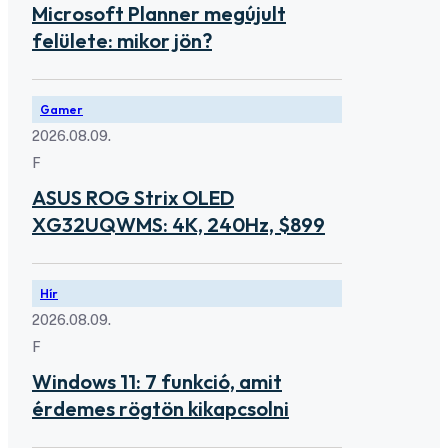
Microsoft Planner megújult
felülete: mikor jön?
Gamer
2026.08.09.
F
ASUS ROG Strix OLED
XG32UQWMS: 4K, 240Hz, $899
Hír
2026.08.09.
F
Windows 11: 7 funkció, amit
érdemes rögtön kikapcsolni