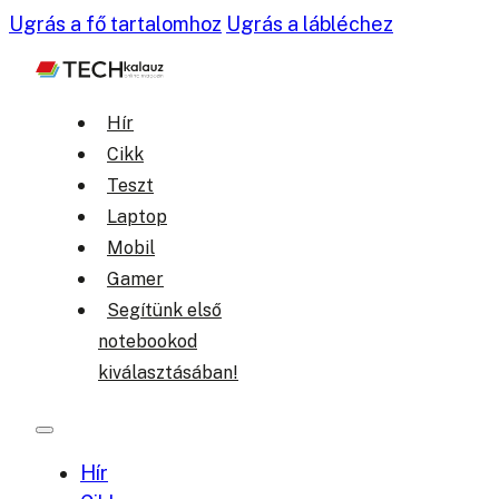
Ugrás a fő tartalomhoz
Ugrás a lábléchez
Hír
Cikk
Teszt
Laptop
Mobil
Gamer
Segítünk első
notebookod
kiválasztásában!
Hír