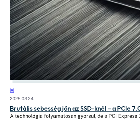
M
2025.03.24.
Brutális sebesség jön az SSD-knél – a PCIe 7.
A technológia folyamatosan gyorsul, de a PCI Express