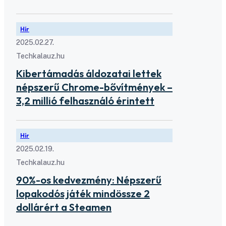
Hír
2025.02.27.
Techkalauz.hu
Kibertámadás áldozatai lettek
népszerű Chrome-bővítmények –
3,2 millió felhasználó érintett
Hír
2025.02.19.
Techkalauz.hu
90%-os kedvezmény: Népszerű
lopakodós játék mindössze 2
dollárért a Steamen