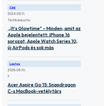
Cikk
2024.09.11.
Techkalauz.hu
„It’s Glowtime” – Minden, amit az
Apple bejelentett: iPhone 16
sorozat, Apple Watch Series 10,
új AirPods és sok más
Laptop
2026.08.10.
F
Acer Aspire Go 15: Snapdragon
C-s MacBook-vetélytárs