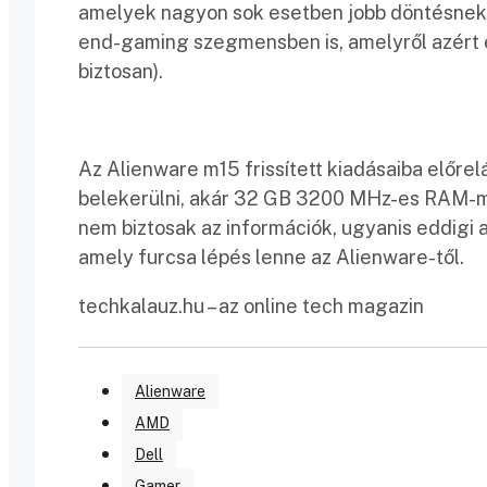
amelyek nagyon sok esetben jobb döntésnek bi
end-gaming szegmensben is, amelyről azért el
biztosan).
Az Alienware m15 frissített kiadásaiba elő
belekerülni, akár 32 GB 3200 MHz-es RAM-m
nem biztosak az információk, ugyanis eddigi
amely furcsa lépés lenne az Alienware-től.
techkalauz.hu – az online tech magazin
Alienware
AMD
Dell
Gamer