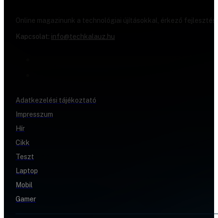
Online magazinunk a technológiai újításokkal, érkező fejlesztés
Kapcsolat:
info@techkalauz.hu
Adatkezelési tájékoztató
Impresszum
Hír
Cikk
Teszt
Laptop
Mobil
Gamer