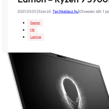
2021.03.01.
|
Szerző:
Techkalauz.hu
|
Olvasási idő: 1 p
Gamer
Hír
Laptop