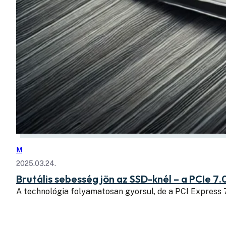
M
2025.03.24.
Brutális sebesség jön az SSD-knél – a PCIe 7.
A technológia folyamatosan gyorsul, de a PCI Express