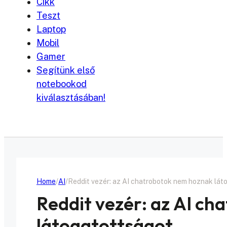
Cikk
Teszt
Laptop
Mobil
Gamer
Segítünk első
notebookod
kiválasztásában!
Home
AI
Reddit vezér: az AI chatrobotok nem hoznak lát
Reddit vezér: az AI c
látogatottságot