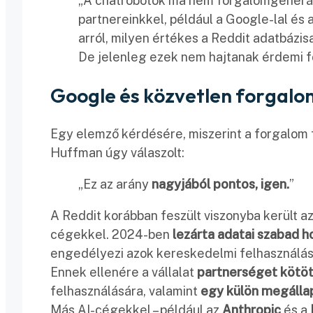
„A chatrobotok ma nem forgalomgenerál
partnereinkkel, például a Google-lal és 
arról, milyen értékes a Reddit adatbázi
De jelenleg ezek nem hajtanak érdemi f
Google és közvetlen forgalom
Egy elemző kérdésére, miszerint a forgalom f
Huffman úgy válaszolt:
„Ez az arány
nagyjából pontos, igen.
”
A Reddit korábban feszült viszonyba került a
cégekkel. 2024-ben
lezárta adatai szabad 
engedélyezi azok kereskedelmi felhasználás
Ennek ellenére a vállalat
partnerséget kötöt
felhasználására, valamint
egy külön megálla
Más AI-cégekkel – például az
Anthropic
és a