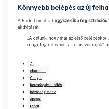
Könnyebb belépés az új felh
A Reddit emellett
egyszerűbb regisztrációs
aktivitását.
„A célunk, hogy már az első belépéskor l
rengeteg releváns tartalom vár rájuk” 
AI
chatrobot
Google
keresőoptimalizálás
közösségi média
openai
reddit