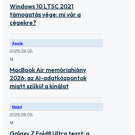
Windows 10 LTSC 2021
támogatás vége: mi vár a
cégekre?
Apple
2026.08.06.
M
MacBook Air memóriahiány
2026: az AI-adatközpontok
miatt szűkül a kínálat
Mobil
2026.08.06.
M
Galaxy Z Fold8 Ultra teszt: a