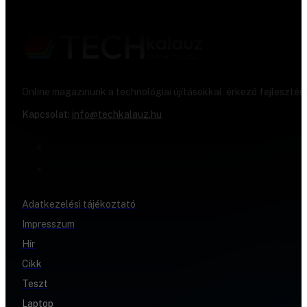
Online magazinunk a technológiai újításokkal, érkező fejlesztés
Kapcsolat:
info@techkalauz.hu
Adatkezelési tájékoztató
Impresszum
Hír
Cikk
Teszt
Laptop