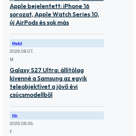
Apple bejelentett: iPhone 16
sorozat, Apple Watch Series 10,
új AirPods és sok más
Mobil
2026.08.07.
M
Galaxy S27 Ultra: állítólag
kivenné a Samsung az egyik
teleobjektívet a jövő évi
csúcsmodellből
Hír
2026.08.06.
F