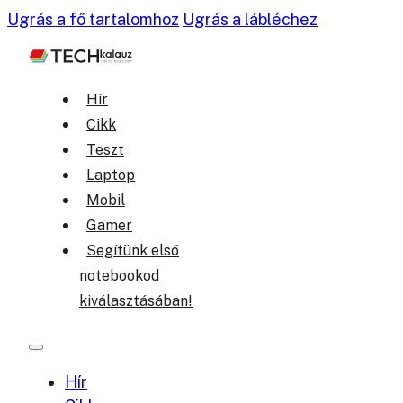
Ugrás a fő tartalomhoz
Ugrás a lábléchez
Hír
Cikk
Teszt
Laptop
Mobil
Gamer
Segítünk első
notebookod
kiválasztásában!
Hír