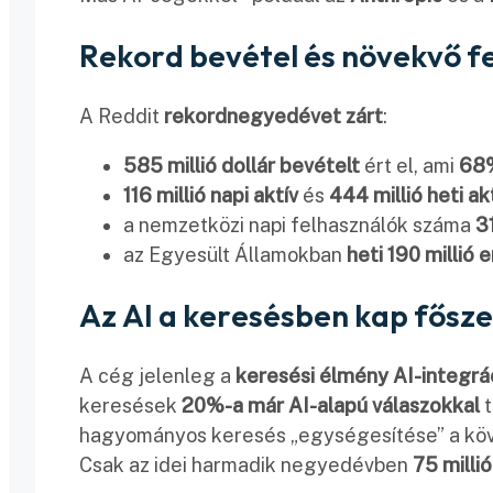
Rekord bevétel és növekvő fe
A Reddit
rekordnegyedévet zárt
:
585 millió dollár bevételt
ért el, ami
68%
116 millió napi aktív
és
444 millió heti ak
a nemzetközi napi felhasználók száma
3
az Egyesült Államokban
heti 190 millió
Az AI a keresésben kap fősz
A cég jelenleg a
keresési élmény AI-integrá
keresések
20%-a már AI-alapú válaszokkal
t
hagyományos keresés „egységesítése” a kö
Csak az idei harmadik negyedévben
75 milli