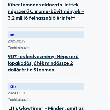
Kibertámadás áldozatai lettek
népszerű Chrome-bővítmények –
3,2 millió felhasználó érintett
Hír
2025.02.19.
Techkalauz.hu
90%-os kedvezmény: Népszerű
lopakodós játék mindössze 2
dollárért a Steamen
Cikk
2024.09.11.
Techkalauz.hu
„It’s Glowtime” – Minden, amit az