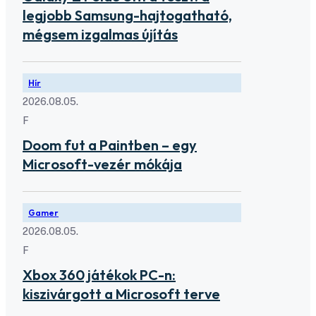
legjobb Samsung-hajtogatható,
mégsem izgalmas újítás
Hír
2026.08.05.
F
Doom fut a Paintben – egy
Microsoft-vezér mókája
Gamer
2026.08.05.
F
Xbox 360 játékok PC-n:
kiszivárgott a Microsoft terve