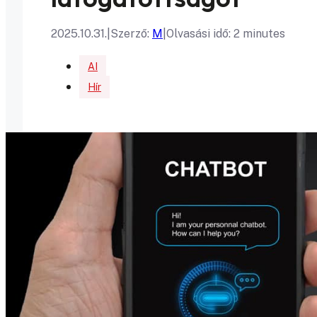
2025.10.31.
|
Szerző:
M
|
Olvasási idő: 2 minutes
AI
Hír