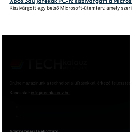
Xbox 360 játékok PC-n: kiszivárgott a Micros
Kiszivárgott egy belső Microsoft-ütemterv, amely szeri
Online magazinunk a technológiai újításokkal, érkező fejlesztés
Kapcsolat:
info@techkalauz.hu
Adatkezelési tájékoztató