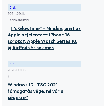
Cikk
2024.09.11.
Techkalauz.hu
„It’s Glowtime” – Minden, amit az
Apple bejelentett: iPhone 16
sorozat, Apple Watch Series 10,
új AirPods és sok más
Hír
2026.08.06.
F
Windows 10 LTSC 2021
támogatás vége: mi vár a
cégekre?