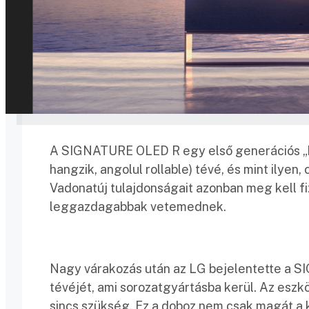
A SIGNATURE OLED R egy első generációs „ki
hangzik, angolul rollable) tévé, és mint ilyen
Vadonatúj tulajdonságait azonban meg kell fiz
leggazdagabbak vetemednek.
Nagy várakozás után az LG bejelentette a S
tévéjét, ami sorozatgyártásba kerül. Az eszk
sincs szükség. Ez a doboz nem csak magát a 