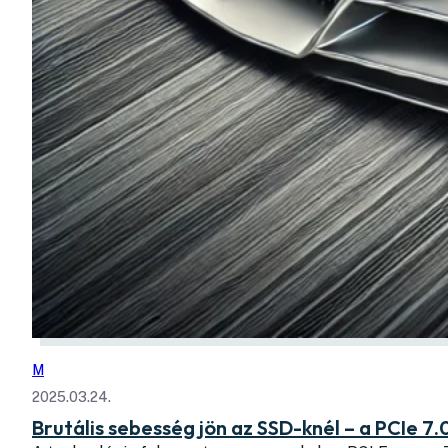
M
2025.03.24.
Brutális sebesség jön az SSD-knél – a PCIe 7.