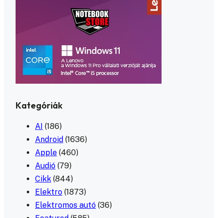
Kategóriák
AI
(186)
Android
(1636)
Apple
(460)
Audió
(79)
Cikk
(844)
Elektro
(1873)
Elektromos autó
(36)