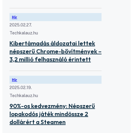
Hír
2025.02.27.
Techkalauz.hu
Kibertámadás áldozatai lettek
népszerű Chrome-bővítmények –
3,2 millió felhasználó érintett
Hír
2025.02.19.
Techkalauz.hu
90%-os kedvezmény: Népszerű
lopakodós játék mindössze 2
dollárért a Steamen