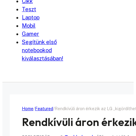
Cikk
Teszt
Laptop
Mobil
Gamer
Segítünk első
notebookod
kiválasztásában!
Home
Featured
Rendkívüli áron érkezik az LG „kigördíthe
Rendkívüli áron érkezi