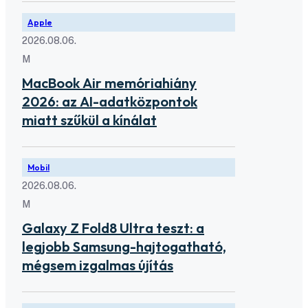
Apple
2026.08.06.
M
MacBook Air memóriahiány
2026: az AI-adatközpontok
miatt szűkül a kínálat
Mobil
2026.08.06.
M
Galaxy Z Fold8 Ultra teszt: a
legjobb Samsung-hajtogatható,
mégsem izgalmas újítás