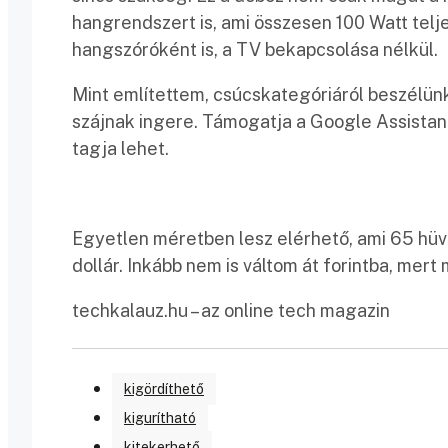
hangrendszert is, ami összesen 100 Watt telj
hangszóróként is, a TV bekapcsolása nélkül.
Mint említettem, csúcskategóriáról beszélü
szájnak ingere. Támogatja a Google Assistan
tagja lehet.
Egyetlen méretben lesz elérhető, ami 65 hü
dollár. Inkább nem is váltom át forintba, mert m
techkalauz.hu – az online tech magazin
kigördíthető
kigurítható
kitekerhető