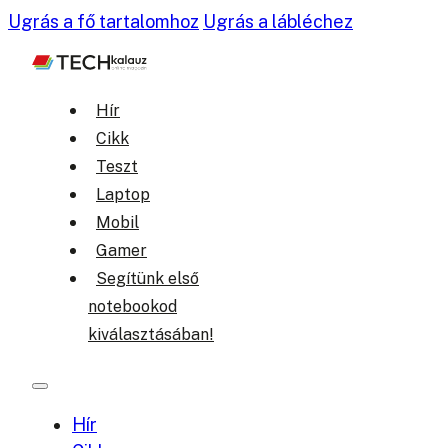
Ugrás a fő tartalomhoz
Ugrás a lábléchez
Hír
Cikk
Teszt
Laptop
Mobil
Gamer
Segítünk első
notebookod
kiválasztásában!
Hír