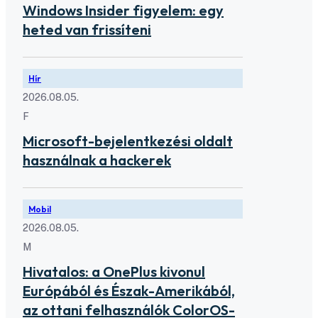
Windows Insider figyelem: egy
heted van frissíteni
Hír
2026.08.05.
F
Microsoft-bejelentkezési oldalt
használnak a hackerek
Mobil
2026.08.05.
M
Hivatalos: a OnePlus kivonul
Európából és Észak-Amerikából,
az ottani felhasználók ColorOS-