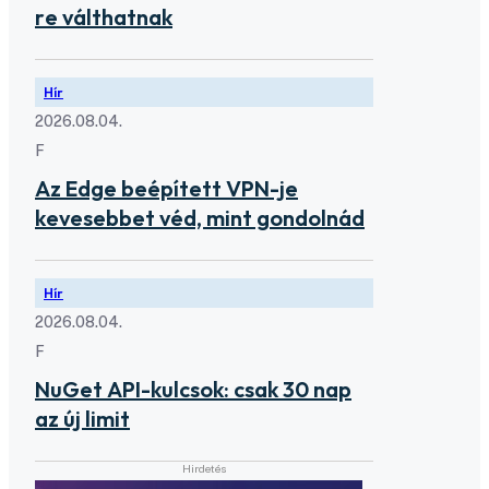
re válthatnak
Hír
2026.08.04.
F
Az Edge beépített VPN-je
kevesebbet véd, mint gondolnád
Hír
2026.08.04.
F
NuGet API-kulcsok: csak 30 nap
az új limit