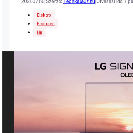
2021.07.19.
|
Szerző:
Techkalauz.hu
|
Olvasási idő: 1 p
Elektro
Featured
Hír