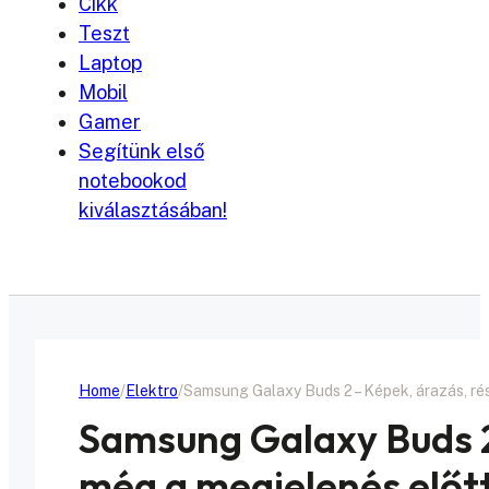
Cikk
Teszt
Laptop
Mobil
Gamer
Segítünk első
notebookod
kiválasztásában!
Home
Elektro
Samsung Galaxy Buds 2 – Képek, árazás, ré
Samsung Galaxy Buds 2
még a megjelenés előt