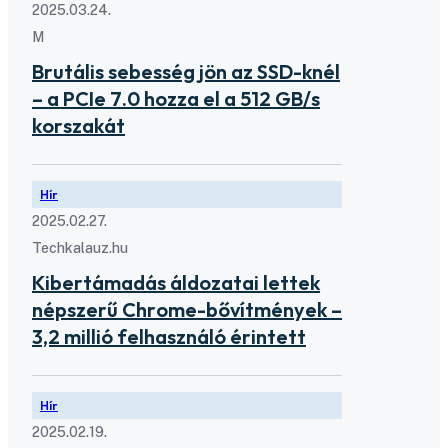
2025.03.24.
M
Brutális sebesség jön az SSD-knél
– a PCIe 7.0 hozza el a 512 GB/s
korszakát
Hír
2025.02.27.
Techkalauz.hu
Kibertámadás áldozatai lettek
népszerű Chrome-bővítmények –
3,2 millió felhasználó érintett
Hír
2025.02.19.