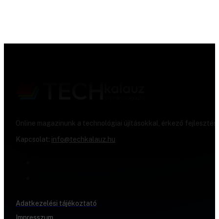
Online magazinunk a technológiai újításokkal, érkező fejlesztés
Kapcsolat:
info@techkalauz.hu
Adatkezelési tájékoztató
Impresszum