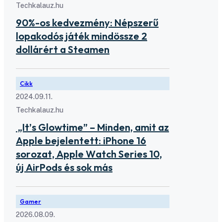
Techkalauz.hu
90%-os kedvezmény: Népszerű
lopakodós játék mindössze 2
dollárért a Steamen
Cikk
2024.09.11.
Techkalauz.hu
„It’s Glowtime” – Minden, amit az
Apple bejelentett: iPhone 16
sorozat, Apple Watch Series 10,
új AirPods és sok más
Gamer
2026.08.09.