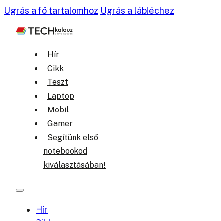
Ugrás a fő tartalomhoz
Ugrás a lábléchez
Hír
Cikk
Teszt
Laptop
Mobil
Gamer
Segítünk első
notebookod
kiválasztásában!
Hír