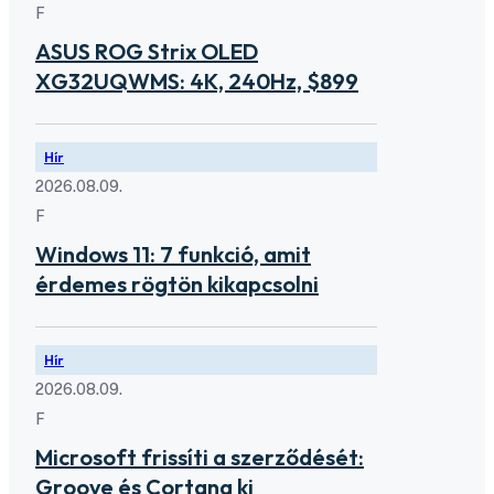
F
ASUS ROG Strix OLED
XG32UQWMS: 4K, 240Hz, $899
Hír
2026.08.09.
F
Windows 11: 7 funkció, amit
érdemes rögtön kikapcsolni
Hír
2026.08.09.
F
Microsoft frissíti a szerződését:
Groove és Cortana ki