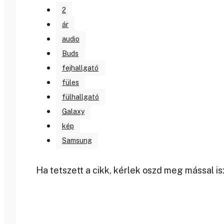
2
ár
audio
Buds
fejhallgató
füles
fülhallgató
Galaxy
kép
Samsung
Ha tetszett a cikk, kérlek oszd meg mással is