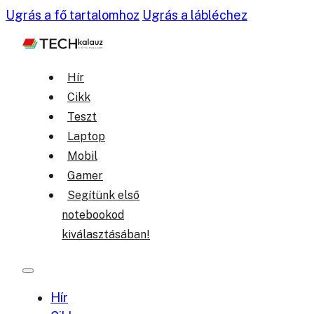
Ugrás a fő tartalomhoz
Ugrás a lábléchez
Hír
Cikk
Teszt
Laptop
Mobil
Gamer
Segítünk első
notebookod
kiválasztásában!
Hír