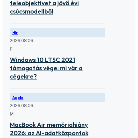
teleobjektívet a jövő évi
csúcsmodellből
Hír
2026.08.06.
F
Windows 10 LTSC 2021
támogatás vége: mi vár a
cégekre?
Apple
2026.08.06.
M
MacBook Air memóriahiány
2026: az AI-adatközpontok