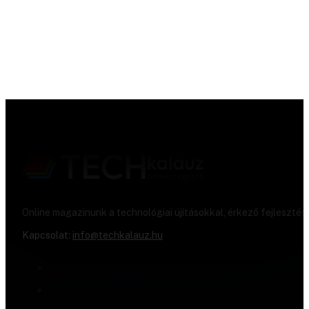
Online magazinunk a technológiai újításokkal, érkező fejlesztés
Kapcsolat:
info@techkalauz.hu