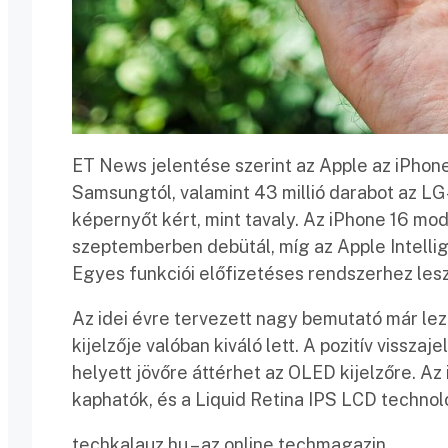
ET News jelentése szerint az Apple az iPhone
Samsungtól, valamint 43 millió darabot az LG-
képernyőt kért, mint tavaly. Az iPhone 16 m
szeptemberben debütál, míg az Apple Intelli
Egyes funkciói előfizetéses rendszerhez les
Az idei évre tervezett nagy bemutató már lez
kijelzője valóban kiváló lett. A pozitív vissz
helyett jövőre áttérhet az OLED kijelzőre. Az 
kaphatók, és a Liquid Retina IPS LCD technol
techkalauz.hu – az online techmagazin