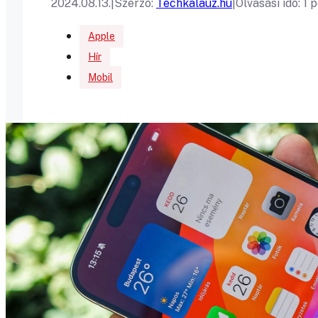
2024.08.13.
|
Szerző:
Techkalauz.hu
|
Olvasási idő: 1 
Apple
Hír
Mobil