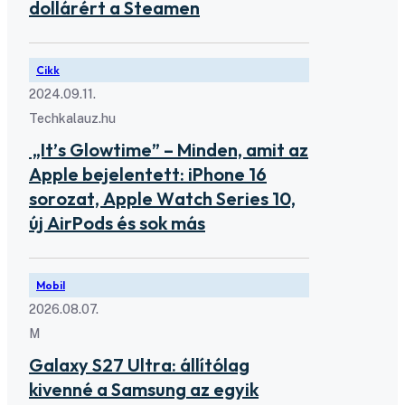
dollárért a Steamen
Cikk
2024.09.11.
Techkalauz.hu
„It’s Glowtime” – Minden, amit az
Apple bejelentett: iPhone 16
sorozat, Apple Watch Series 10,
új AirPods és sok más
Mobil
2026.08.07.
M
Galaxy S27 Ultra: állítólag
kivenné a Samsung az egyik