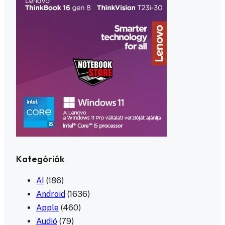
Kategóriák
AI
(186)
Android
(1636)
Apple
(460)
Audió
(79)