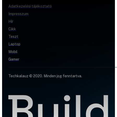
Adatkezelési tájékoztató
Impresszum
Hír
Cikk
Teszt
Laptop
Mobil
Gamer
Techkalauz © 2020. Minden jog fenntartva.