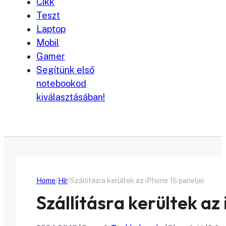
Cikk
Teszt
Laptop
Mobil
Gamer
Segítünk első
notebookod
kiválasztásában!
Home
Hír
Szállításra kerültek az iPhone 16 paneljei
Szállításra kerültek az