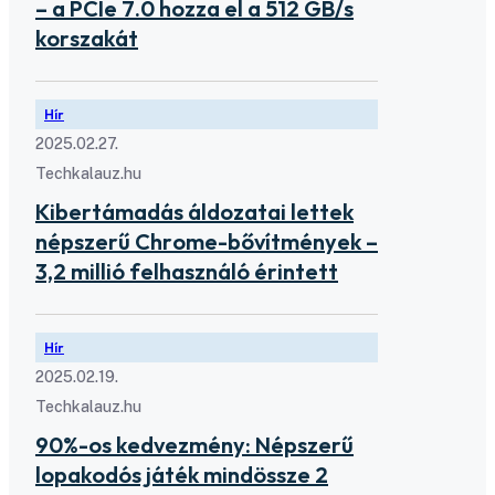
– a PCIe 7.0 hozza el a 512 GB/s
korszakát
Hír
2025.02.27.
Techkalauz.hu
Kibertámadás áldozatai lettek
népszerű Chrome-bővítmények –
3,2 millió felhasználó érintett
Hír
2025.02.19.
Techkalauz.hu
90%-os kedvezmény: Népszerű
lopakodós játék mindössze 2