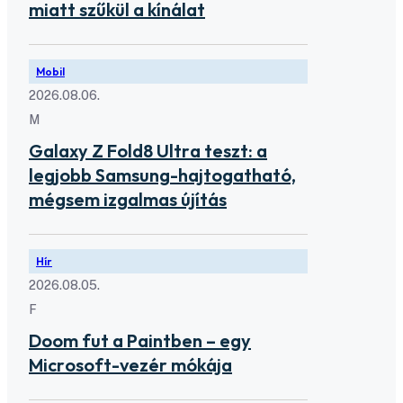
miatt szűkül a kínálat
Mobil
2026.08.06.
M
Galaxy Z Fold8 Ultra teszt: a
legjobb Samsung-hajtogatható,
mégsem izgalmas újítás
Hír
2026.08.05.
F
Doom fut a Paintben – egy
Microsoft-vezér mókája