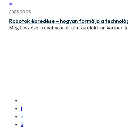
M
2025.08.05.
Robotok ébredése – hogyan formálja a technológ
Még húsz éve is unalmasnak tűnt az elektronikai ipar: 
1
2
3