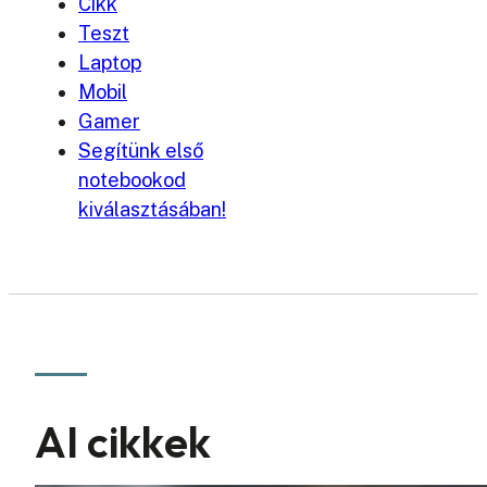
Cikk
Teszt
Laptop
Mobil
Gamer
Segítünk első
notebookod
kiválasztásában!
AI cikkek