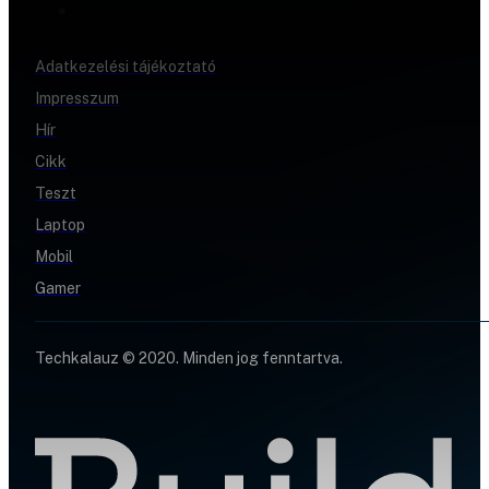
Adatkezelési tájékoztató
Impresszum
Hír
Cikk
Teszt
Laptop
Mobil
Gamer
Techkalauz © 2020. Minden jog fenntartva.