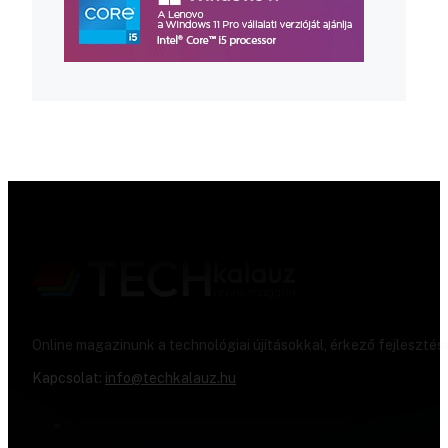
Online magazinunk a technológiai újításokkal, érkező fejlesztés
Kapcsolat:
info@techkalauz.hu