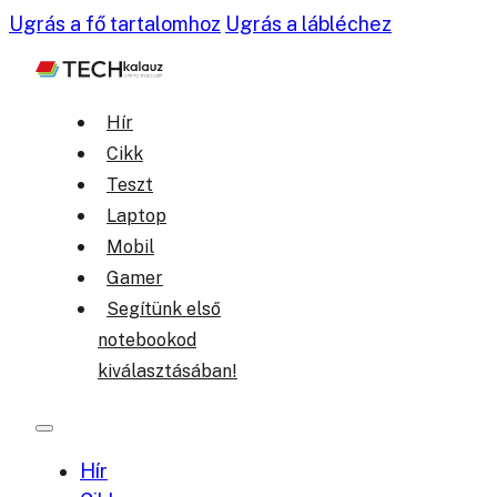
Ugrás a fő tartalomhoz
Ugrás a lábléchez
Hír
Cikk
Teszt
Laptop
Mobil
Gamer
Segítünk első
notebookod
kiválasztásában!
Hír